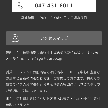
047-431-6011
営業時間：10:00－18:30
定休日：毎週水曜日
アクセスマップ
住所 ：千葉県船橋市西船４丁目26-8 スカイ21ビル 1・2階
メール：
nishifuna@agent-trust.co.jp
賃貸エージェント西船橋店では船橋市、市川市を中心に豊富な
お部屋と最新の情報をお客様へご提供しております。初めての
賃貸ライフのお客様ももちろん多数の疑問点にも営業スタッフ
が親切にご対応いたします。
また、初期費用を抑えたいお客様へは敷金・礼金・仲介手数料
無料のプランを！