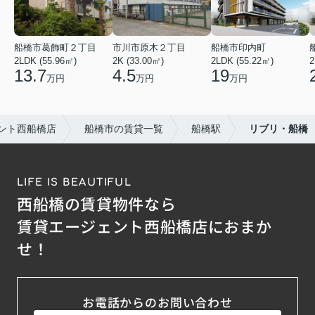
船橋市葛飾町２丁目
市川市原木２丁目
船橋市印内町
2LDK (55.96㎡)
2K (33.00㎡)
2LDK (55.22㎡)
2
13.7
4.5
19
万円
万円
万円
ント西船橋店
船橋市の賃貸一覧
船橋駅
リブリ・船橋
LIFE IS BEAUTIFUL
西船橋の賃貸物件なら
賃貸エージェント西船橋店におまか
せ！
お電話からのお問い合わせ