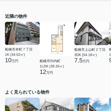
近隣の物件
船橋市本町７丁目
船橋市上山町２丁目
1
1K (34.02㎡)
3DK (54.18㎡)
10
7.5
船橋市印内町
万円
万円
1LDK (38.26㎡)
12
万円
よく見られている物件