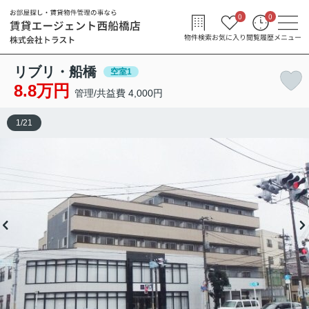
0
0
物件検索
お気に入り
閲覧履歴
メニュー
リブリ・船橋
空室1
8.8万円
管理/共益費 4,000円
1
/
21