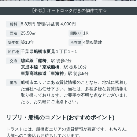
【外観】オートロック付きの物件です☆
8.8万円 管理/共益費 4,000円
賃料
25.50㎡
1K
面積
間取り
築13年
4階/5階建
築年数
所在階
千葉県
船橋市
夏見
１丁目1－1
所在地
総武線
「
船橋
」駅 徒歩7分
交通
京成本線
「
京成船橋
」駅 徒歩10分
東葉高速鉄道
「
東海神
」駅 徒歩5分
船橋市エリアにある賃貸情報のことなら、地域に密着し
備考
た当社へお任せ下さい。当社は、多種多様な賃貸情報を
取り扱っております。ご要望や不明な点などございまし
たら、お気軽にご連絡下さい。
リブリ・船橋のコメント(おすすめポイント)
トラストには、船橋市エリアの賃貸情報が豊富です。もちろん、
店舗へのご来店もお待ちしております。