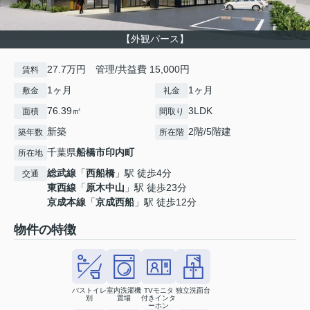
【外観パース】
27.7万円 管理/共益費 15,000円
賃料
1ヶ月
1ヶ月
敷金
礼金
76.39㎡
3LDK
面積
間取り
新築
2階/5階建
築年数
所在階
千葉県
船橋市
印内町
所在地
総武線
「
西船橋
」駅 徒歩4分
交通
東西線
「
原木中山
」駅 徒歩23分
京成本線
「
京成西船
」駅 徒歩12分
物件の特徴
バストイレ
室内洗濯機
TVモニタ
独立洗面台
別
置場
付きインタ
ーホン