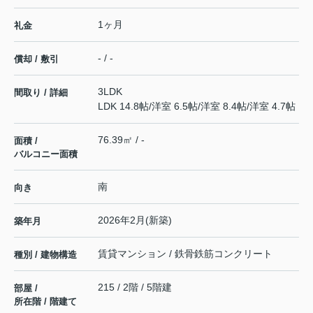
1ヶ月
礼金
- / -
償却 / 敷引
3LDK
間取り / 詳細
LDK 14.8帖
/
洋室 6.5帖
/
洋室 8.4帖
/
洋室 4.7帖
76.39㎡ / -
面積 /
バルコニー面積
南
向き
2026年2月(新築)
築年月
賃貸マンション / 鉄骨鉄筋コンクリート
種別 / 建物構造
215 / 2階 / 5階建
部屋 /
所在階 / 階建て