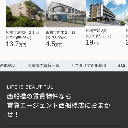
船橋市印内町
船橋市葛飾町２丁目
市川市原木２丁目
2LDK (55.22㎡)
2
2LDK (55.96㎡)
2K (33.00㎡)
19
13.7
4.5
万円
万円
万円
西船橋店
船橋市の賃貸一覧
カスタリア西船橋Ⅱ
215
LIFE IS BEAUTIFUL
西船橋の賃貸物件なら
賃貸エージェント西船橋店におまか
せ！