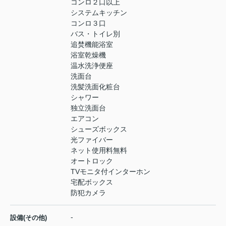
コンロ２口以上
システムキッチン
コンロ３口
バス・トイレ別
追焚機能浴室
浴室乾燥機
温水洗浄便座
洗面台
洗髪洗面化粧台
シャワー
独立洗面台
エアコン
シューズボックス
光ファイバー
ネット使用料無料
オートロック
TVモニタ付インターホン
宅配ボックス
防犯カメラ
-
設備(その他)