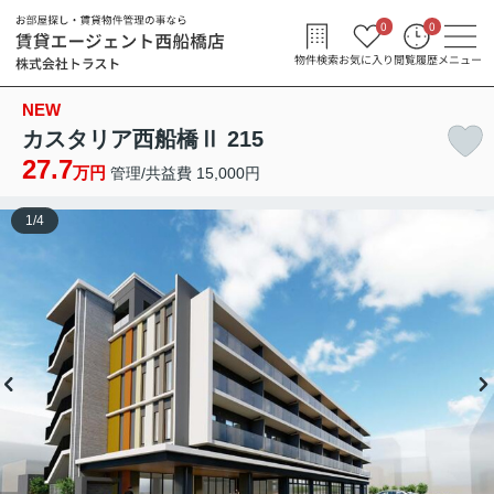
0
0
物件検索
お気に入り
閲覧履歴
メニュー
NEW
カスタリア西船橋Ⅱ 215
27.7
万円
管理/共益費 15,000円
1
/
4