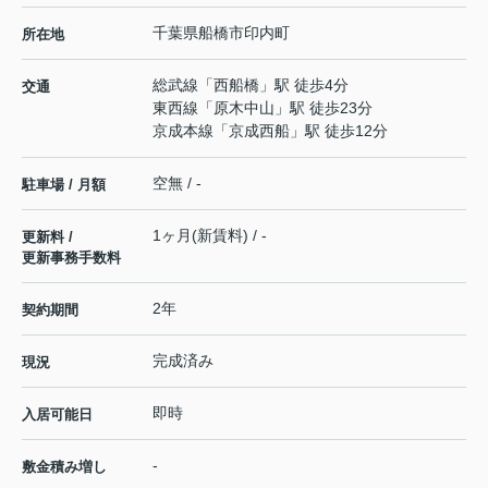
千葉県
船橋市
印内町
所在地
総武線
「
西船橋
」駅 徒歩4分
交通
東西線
「
原木中山
」駅 徒歩23分
京成本線
「
京成西船
」駅 徒歩12分
空無 / -
駐車場 / 月額
1ヶ月(新賃料) / -
更新料 /
更新事務手数料
2年
契約期間
完成済み
現況
即時
入居可能日
-
敷金積み増し