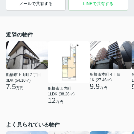
メールで共有する
LINEで共有する
近隣の物件
船橋市本町４丁目
船橋市上山町２丁目
1K (27.46㎡)
3DK (54.18㎡)
1
9.9
7.5
万円
万円
船橋市印内町
1LDK (38.26㎡)
12
万円
よく見られている物件