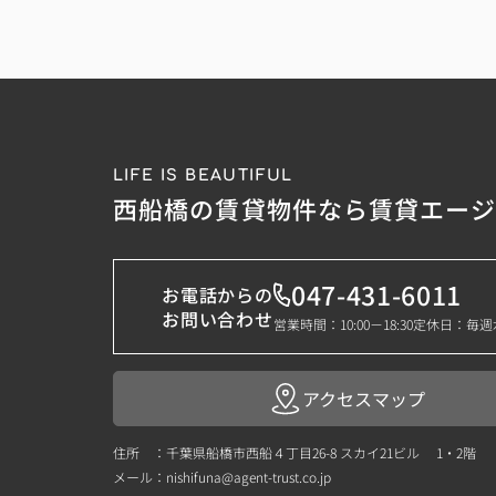
LIFE IS BEAUTIFUL
西船橋の賃貸物件なら賃貸エー
047-431-6011
お電話からの
お問い合わせ
営業時間：10:00－18:30
定休日：毎週
アクセスマップ
住所 ：千葉県船橋市西船４丁目26-8 スカイ21ビル 1・2階
メール：
nishifuna@agent-trust.co.jp