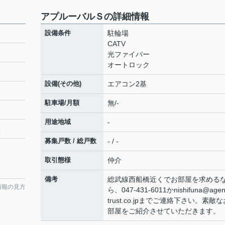
アプルーバルＳの詳細情報
設備条件
駐輪場
CATV
光ファイバー
オートロック
設備(その他)
エアコン2基
駐車場/月額
無/-
用途地域
-
3
募集戸数 / 総戸数
- / -
取引態様
仲介
備考
総武線西船橋近くでお部屋を求める
情報の見方
ら、047-431-6011かnishifuna@agen
trust.co.jpまでご連絡下さい。素敵な
部屋をご紹介させていただきます。