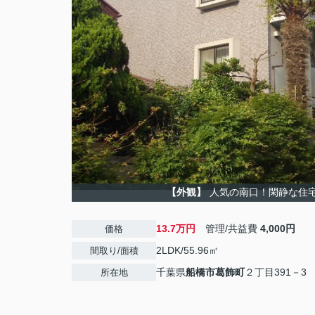
【外観】
人気の南口！閑静な住
13.7万円
管理/共益費
4,000円
価格
2LDK/55.96㎡
間取り/面積
千葉県
船橋市
葛飾町
２丁目391－3
所在地