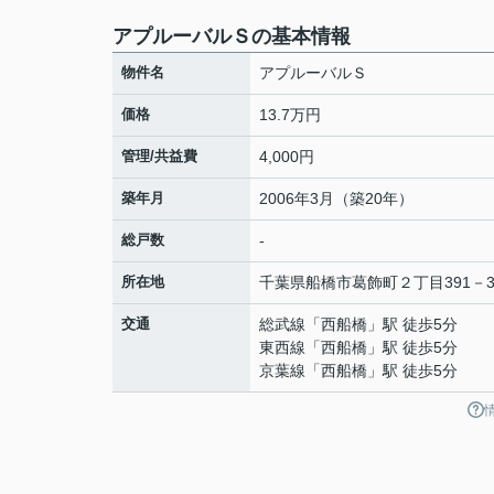
アプルーバルＳの基本情報
物件名
アプルーバルＳ
価格
13.7万円
管理/共益費
4,000円
築年月
2006年3月（築20年）
総戸数
-
所在地
千葉県
船橋市
葛飾町
２丁目391－
交通
総武線
「
西船橋
」駅 徒歩5分
東西線
「
西船橋
」駅 徒歩5分
京葉線
「
西船橋
」駅 徒歩5分