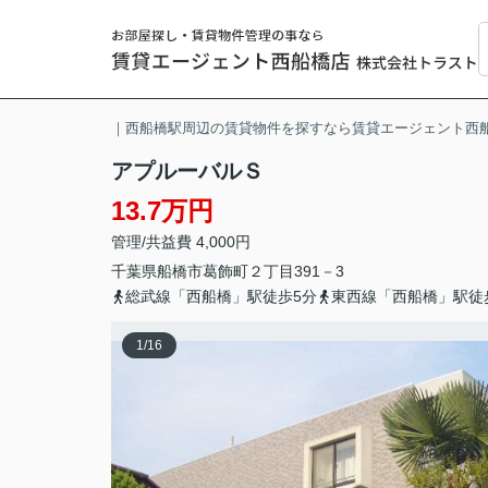
｜西船橋駅周辺の賃貸物件を探すなら賃貸エージェント西
アプルーバルＳ
13.7万円
管理/共益費 4,000円
千葉県
船橋市
葛飾町
２丁目391－3
総武線「西船橋」駅徒歩5分
東西線「西船橋」駅徒
1
/
16