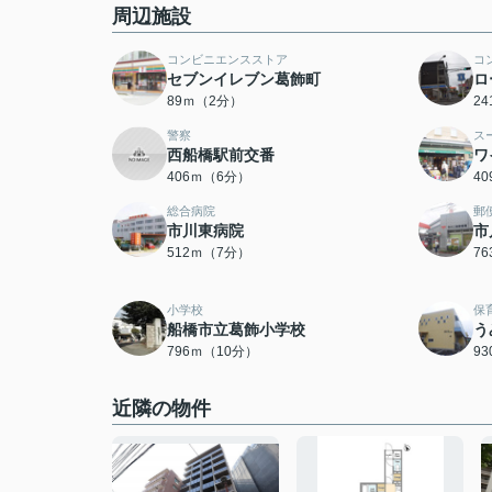
周辺施設
コンビニエンスストア
コ
セブンイレブン葛飾町
ロ
89ｍ（2分）
2
警察
ス
西船橋駅前交番
ワ
406ｍ（6分）
4
総合病院
郵
市川東病院
市
512ｍ（7分）
7
小学校
保
船橋市立葛飾小学校
う
796ｍ（10分）
9
近隣の物件