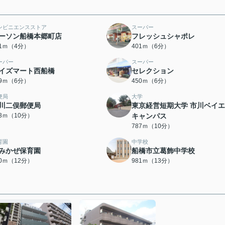
ンビニエンスストア
スーパー
ーソン船橋本郷町店
フレッシュシャポレ
41ｍ（4分）
401ｍ（6分）
ーパー
スーパー
イズマート西船橋
セレクション
09ｍ（6分）
450ｍ（6分）
便局
大学
川二俣郵便局
東京経営短期大学 市川ベイ
63ｍ（10分）
キャンパス
787ｍ（10分）
育園
中学校
みかぜ保育園
船橋市立葛飾中学校
30ｍ（12分）
981ｍ（13分）