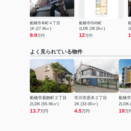
船橋市本町４丁目
船橋市印内町
1K (27.46㎡)
1LDK (38.26㎡)
1
9.9
12
1
万円
万円
よく見られている物件
船橋市葛飾町２丁目
市川市原木２丁目
船橋市
2LDK (55.96㎡)
2K (33.00㎡)
2LDK 
13.7
4.5
19
万円
万円
万