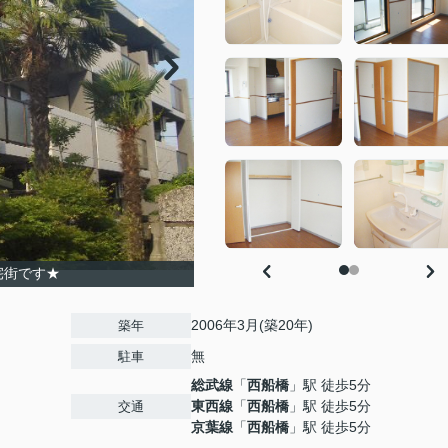
宅街です★
2006年3月(築20年)
築年
無
駐車
総武線
「
西船橋
」駅 徒歩5分
東西線
「
西船橋
」駅 徒歩5分
交通
京葉線
「
西船橋
」駅 徒歩5分