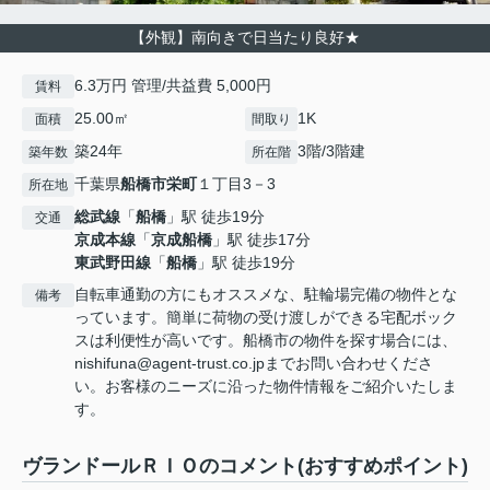
【外観】南向きで日当たり良好★
6.3万円 管理/共益費 5,000円
賃料
25.00㎡
1K
面積
間取り
築24年
3階/3階建
築年数
所在階
千葉県
船橋市
栄町
１丁目3－3
所在地
総武線
「
船橋
」駅 徒歩19分
交通
京成本線
「
京成船橋
」駅 徒歩17分
東武野田線
「
船橋
」駅 徒歩19分
自転車通勤の方にもオススメな、駐輪場完備の物件とな
備考
っています。簡単に荷物の受け渡しができる宅配ボック
スは利便性が高いです。船橋市の物件を探す場合には、
nishifuna@agent-trust.co.jpまでお問い合わせくださ
い。お客様のニーズに沿った物件情報をご紹介いたしま
す。
ヴランドールＲＩＯのコメント(おすすめポイント)