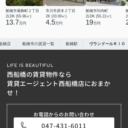
船橋市葛飾町２丁目
市川市原木２丁目
船橋市印内町
2LDK (55.96㎡)
2K (33.00㎡)
2LDK (55.22㎡)
2
13.7
4.5
19
万円
万円
万円
船橋店
船橋市の賃貸一覧
船橋駅
ヴランドールＲＩＯ
LIFE IS BEAUTIFUL
西船橋の賃貸物件なら
賃貸エージェント西船橋店におまか
せ！
お電話からのお問い合わせ
047-431-6011