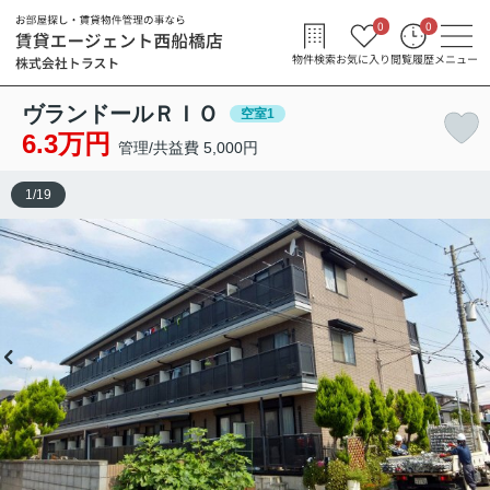
0
0
物件検索
お気に入り
閲覧履歴
メニュー
ヴランドールＲＩＯ
空室1
6.3万円
管理/共益費 5,000円
1
/
19