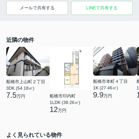
メールで共有する
LINEで共有する
近隣の物件
船橋市本町４丁目
船橋市上山町２丁目
1K (27.46㎡)
1
3DK (54.18㎡)
9.9
7.5
船橋市印内町
万円
万円
1LDK (38.26㎡)
12
万円
よく見られている物件