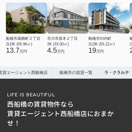
船橋市葛飾町２丁目
市川市原木２丁目
船橋市印内町
2LDK (55.96㎡)
2K (33.00㎡)
2LDK (55.22㎡)
2
13.7
4.5
19
万円
万円
万円
賃貸エージェント西船橋店
船橋市の賃貸一覧
ラ・クラルテ
LIFE IS BEAUTIFUL
西船橋の賃貸物件なら
賃貸エージェント西船橋店におまか
せ！