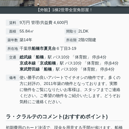
【外観】1棟2世帯全室角部屋！
9万円 管理/共益費 4,600円
賃料
55.84㎡
2LDK
面積
間取り
築14年
2階/2階建
築年数
所在階
千葉県
船橋市
夏見台
６丁目3-19
所在地
総武線
「
船橋
」駅 バス10分 「体育館」 停歩4分
交通
京成本線
「
京成船橋
」駅 バス10分 「体育館」 停歩4分
東武野田線
「
船橋
」駅 バス10分 「体育館」 停歩4分
使い勝手の良いアパートでイチオシの物件です。多くの
備考
方に好評の、2011年築の物件となっております。実際
に物件をご覧になりたいお客様は、スタッフまでご連絡
ください。ご希望の物件をご紹介いたします。どうぞお
気軽にご連絡ください。
ラ・クラルテのコメント(おすすめポイント)
初期費用のカード決済で、現金を用意する手間が省けます。船橋