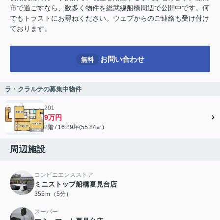
市で過ごすなら、数多く物件を総武線船橋周辺で公開中です。何
でもトラストにお尋ねください。ウェブからのご連絡も受け付け
ております。
お問い合わせ
無料
ラ・クラルテの募集中物件
201
9万円
2階 / 16.89坪(55.84㎡)
周辺施設
コンビニエンスストア
ミニストップ船橋夏見台店
355ｍ（5分）
スーパー