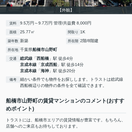
【外観】
9.5万円～9.7万円 管理/共益費 8,000円
賃料
25.77㎡
1K
面積
間取り
新築
2階/8階建
築年数
所在階
千葉県
船橋市
山野町
所在地
総武線
「
西船橋
」駅 徒歩4分
交通
京成本線
「
京成西船
」駅 徒歩14分
京成本線
「
海神
」駅 徒歩20分
細かい条件でも物件をお探しします。トラストは総武線
備考
西船橋辺りの物件の条件を全て確認できます。
船橋市山野町の賃貸マンションのコメント(おすす
めポイント)
トラストには、船橋市エリアの賃貸情報が豊富です。もちろん、
店舗へのご来店もお待ちしております。