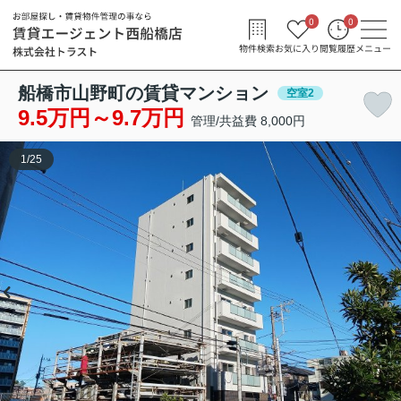
0
0
物件検索
お気に入り
閲覧履歴
メニュー
船橋市山野町の賃貸マンション
空室2
9.5万円～9.7万円
管理/共益費 8,000円
1
/
25