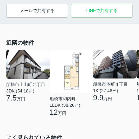
メールで共有する
LINEで共有する
近隣の物件
船橋市本町４丁目
船橋市上山町２丁目
1K (27.46㎡)
1
3DK (54.18㎡)
9.9
7.5
船橋市印内町
万円
万円
1LDK (38.26㎡)
12
万円
よく見られている物件