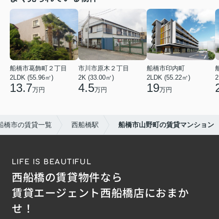
船橋市葛飾町２丁目
市川市原木２丁目
船橋市印内町
2LDK (55.96㎡)
2K (33.00㎡)
2LDK (55.22㎡)
2
13.7
4.5
19
万円
万円
万円
船橋市の賃貸一覧
西船橋駅
船橋市山野町の賃貸マンション
LIFE IS BEAUTIFUL
西船橋の賃貸物件なら
賃貸エージェント西船橋店におまか
せ！