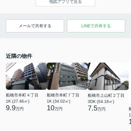
地図アプリで見る
メールで共有する
LINEで共有する
近隣の物件
船橋市本町４丁目
船橋市本町７丁目
船橋市上山町２丁目
1K (27.46㎡)
1K (34.02㎡)
3DK (54.18㎡)
9.9
10
7.5
万円
万円
万円
1