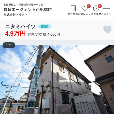
0
0
物件検索
お気に入り
閲覧履歴
メニュー
ニタミハイツ
空室1
4.9万円
管理/共益費 4,000円
1
/
21