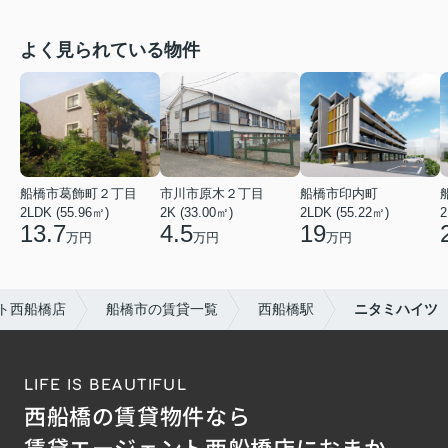
よく見られている物件
船橋市葛飾町２丁目
市川市原木２丁目
船橋市印内町
2LDK (55.96㎡)
2K (33.00㎡)
2LDK (55.22㎡)
2
13.7
4.5
19
万円
万円
万円
ト西船橋店
船橋市の賃貸一覧
西船橋駅
ニタミハイツ
LIFE IS BEAUTIFUL
西船橋の賃貸物件なら
賃貸エージェント西船橋店におまか