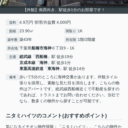
【外観】南西向き、駅徒歩1分のお部屋です！
4.9万円 管理/共益費 4,000円
賃料
23.90㎡
1K
面積
間取り
築43年
1階/2階建
築年数
所在階
千葉県
船橋市
海神
６丁目9－16
所在地
総武線
「
西船橋
」駅 徒歩19分
交通
京成本線
「
海神
」駅 徒歩1分
東葉高速鉄道
「
東海神
」駅 徒歩14分
歩いて5分のところに海神交番があります。外観タイル
備考
張りを採用し、素敵な見た目を演出します。こちらの物
件はアパートです。総武線西船橋近くで不動産を探すの
であれば、トラストまでお問い合わせください。当社で
なら、数多くの物件から探すことが可能です。
ニタミハイツのコメント(おすすめポイント)
気になるイチオシ物件情報：「ニタミハイツ」。こちらの物件か