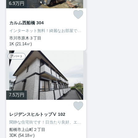
6.9
万円
カルム西船橋 304
インターネット無料！綺麗なお部屋で新生活を！
市川市原木３丁目
1K (21.14㎡)
アパート
7.5
万円
レジデンスヒルトップⅤ 102
閑静な住宅街です！日当たり良好、エアコン付です★
船橋市上山町２丁目
3DK (54.18㎡)