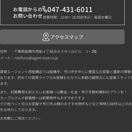
047-431-6011
お電話からの
お問い合わせ
営業時間：10:00－18:30
定休日：毎週水曜日
アクセスマップ
住所 ：千葉県船橋市西船４丁目26-8 スカイ21ビル 1・2階
メール：
nishifuna@agent-trust.co.jp
賃貸エージェント西船橋店では船橋市、市川市を中心に豊富なお部屋と最新の情報
おります。初めての賃貸ライフのお客様ももちろん多数の疑問点にも営業スタッフ
ます。
また、初期費用を抑えたいお客様へは敷金・礼金・仲介手数料無料のプランを！
カップルさんや新婚様へは新築物件もおすすめです♪
その他ペット可のお部屋や市川市JA様のおすすめ物件などなど常時3,000件以上の
をお待ちしております。
お気軽にご来店ください。