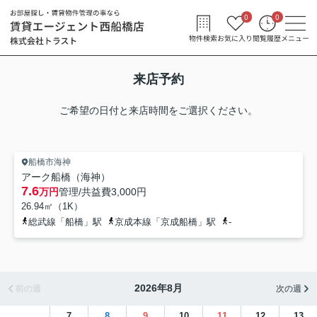
0
0
物件検索
お気に入り
閲覧履歴
メニュー
来店予約
ご希望の日付と来店時間をご選択ください。
船橋市海神
アーク船橋（海神）
7.6
万円
管理/共益費
3,000円
26.94㎡（1K）
総武線「船橋」駅
京成本線「京成船橋」駅
-
2026年8月
前の週
次の週
7
8
9
10
11
12
13