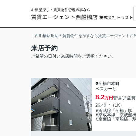
｜西船橋駅周辺の賃貸物件を探すなら賃貸エージェント西
来店予約
ご希望の日付と来店時間をご選択ください。
船橋市本町
ペスカーサ
8.2
万円
管理/共益費
26.49㎡（1K）
総武線「船橋」駅
京成本線「京成船
京葉線「南船橋」