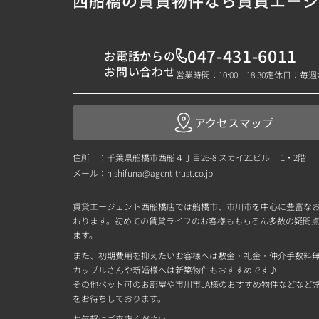
西船橋の賃貸物件なら賃貸エー
047-431-6011
お電話からの
お問い合わせ
営業時間：10:00－18:30
定休日：毎週
アクセスマップ
住所 ：千葉県船橋市西船４丁目26-8 スカイ21ビル 1・2階
メール：
nishifuna@agent-trust.co.jp
賃貸エージェント西船橋店では船橋市、市川市を中心に豊富な
おります。初めての賃貸ライフのお客様ももちろん多数の疑問
ます。
また、初期費用を抑えたいお客様へは敷金・礼金・仲介手数料
カップルさんや新婚様へは新築物件もおすすめです♪
その他ペット可のお部屋や市川市JA様のおすすめ物件などなど常時
をお待ちしております。
お気軽にご来店ください。