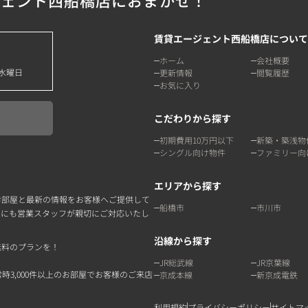
ジェント西船橋店におまかせ！
賃貸エージェント西船橋店について
ホーム
会社概要
水曜日
更新情報
閲覧履歴
お気に入り
こだわりから探す
初期費用10万円以下
新築・築浅物
シングル向け物件
ファミリー向
エリアから探す
お部屋と最新の情報をお客様へご提供して
船橋市
市川市
点にも営業スタッフが親切にご対応いたし
沿線から探す
無料のプランを！
JR総武線
JR京葉線
3,000件以上のお部屋でお客様のご来店
京成本線
新京成電鉄
利用規約
プライバシーポリシー
サイトマ