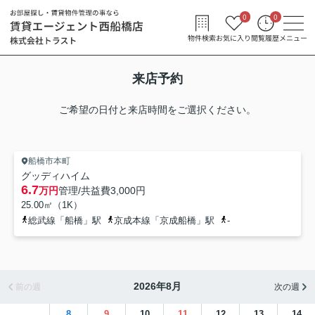
0
0
物件検索
お気に入り
閲覧履歴
メニュー
来店予約
ご希望の日付と来店時間をご選択ください。
船橋市本町
グッディハイム
6.7
万円
管理/共益費
3,000円
25.00㎡（1K）
総武線「船橋」駅
京成本線「京成船橋」駅
-
2026年8月
前の週
次の週
8
9
10
11
12
13
14