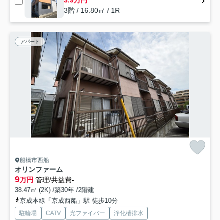
3.9万円
3階 / 16.80㎡ / 1R
アパート
船橋市西船
オリンファーム
9
万円
管理/共益費-
38.47㎡ (2K) /築30年 /2階建
京成本線「京成西船」駅 徒歩10分
駐輪場
CATV
光ファイバー
浄化槽排水