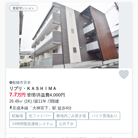
賃貸マンション
船橋市宮本
リブリ・ＫＡＳＨＩＭＡ
7.7
万円
管理/共益費4,000円
26.49㎡ (1K) /築11年 /3階建
京成本線「大神宮下」駅 徒歩4分
駐輪場
光ファイバー
敷地内ごみ置き場
バイク置場あり
24時間緊急通報システム
公共下水