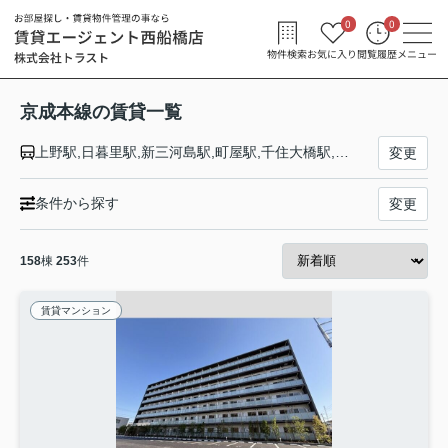
0
0
物件検索
お気に入り
閲覧履歴
メニュー
京成本線の賃貸一覧
上野駅,日暮里駅,新三河島駅,町屋駅,千住大橋駅,京成関屋駅,堀切菖蒲園駅,お花茶屋駅,青砥駅,京成高砂駅,京成小岩駅,江戸川駅,国府台駅,市川真間駅,菅野駅,本八幡駅,鬼越駅,京成中山駅,東中山駅,京成西船駅,海神駅,京成船橋駅,大神宮下駅,船橋競馬場駅,谷津駅,京成津田沼駅,京成大久保駅,実籾駅,八千代台駅,京成大和田駅,勝田台駅,志津駅,ユーカリが丘駅,京成臼井駅,京成佐倉駅,大佐倉駅,京成酒々井駅,宗吾参道駅,公津の杜駅,成田駅,東成田駅,空港第２ビル駅,成田空港駅
変更
条件から探す
変更
158
棟
253
件
賃貸マンション