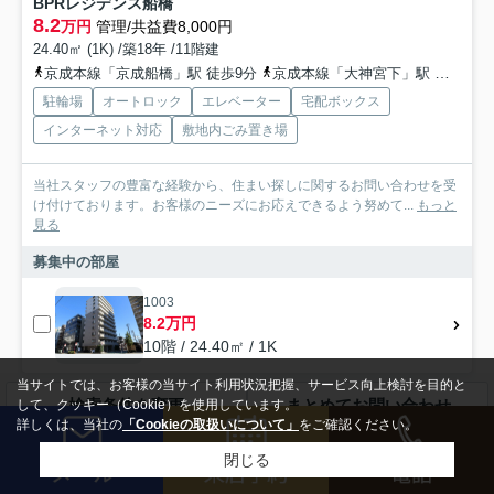
BPRレジデンス船橋
8.2
万円
管理/共益費8,000円
24.40㎡ (1K) /築18年 /11階建
京成本線「京成船橋」駅 徒歩9分
京成本線「大神宮下」駅 徒歩11分
駐輪場
オートロック
エレベーター
宅配ボックス
インターネット対応
敷地内ごみ置き場
当社スタッフの豊富な経験から、住まい探しに関するお問い合わせを受
け付けております。お客様のニーズにお応えできるよう努めて...
もっと
見る
募集中の部屋
1003
8.2万円
10階 / 24.40㎡ / 1K
当サイトでは、お客様の当サイト利用状況把握、サービス向上検討を目的と
検索条件を変更
まとめてお問い合わせ
して、クッキー（Cookie）を使用しています。
賃貸マンション
詳しくは、当社の
「Cookieの取扱いについて」
をご確認ください。
閉じる