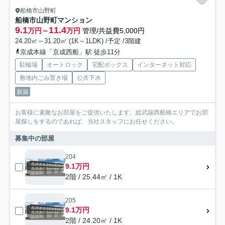
船橋市山野町
船橋市山野町マンション
9.1
11.4
万円～
万円
管理/共益費5,000円
24.20㎡～31.20㎡ (1K～1LDK) /予定 /3階建
京成本線「京成西船」駅 徒歩11分
駐輪場
オートロック
宅配ボックス
インターネット対応
敷地内ごみ置き場
公共下水
新築
お客様に素敵なお部屋をご提供いたします。総武線西船橋エリアでお部
屋探しをするのであれば、当社スタッフにお任せください。
募集中の部屋
204
9.1万円
2階 / 25.44㎡ / 1K
205
9.1万円
2階 / 24.20㎡ / 1K