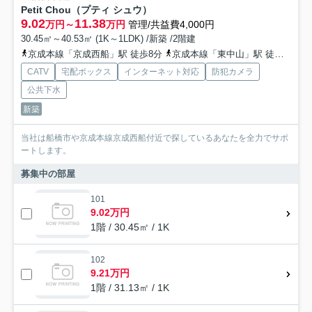
Petit Chou（プティ シュウ）
9.02
11.38
万円～
万円
管理/共益費4,000円
30.45㎡～40.53㎡ (1K～1LDK) /新築 /2階建
京成本線「京成西船」駅 徒歩8分
京成本線「東中山」駅 徒歩8分
CATV
宅配ボックス
インターネット対応
防犯カメラ
公共下水
新築
当社は船橋市や京成本線京成西船付近で探しているあなたを全力でサポ
ートします。
募集中の部屋
101
9.02万円
1階 / 30.45㎡ / 1K
102
9.21万円
1階 / 31.13㎡ / 1K