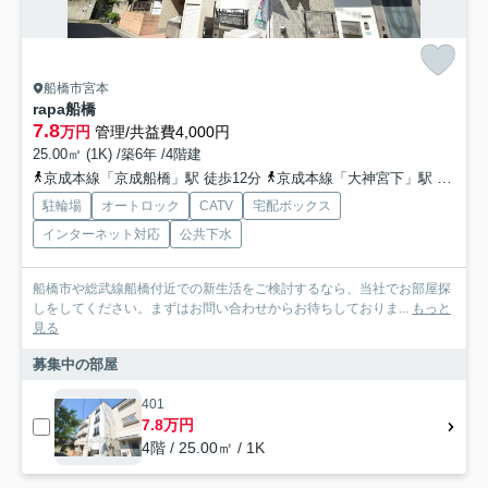
船橋市宮本
rapa船橋
7.8
万円
管理/共益費4,000円
25.00㎡ (1K) /築6年 /4階建
京成本線「京成船橋」駅 徒歩12分
京成本線「大神宮下」駅 徒歩2分
駐輪場
オートロック
CATV
宅配ボックス
インターネット対応
公共下水
船橋市や総武線船橋付近での新生活をご検討するなら、当社でお部屋探
しをしてください。まずはお問い合わせからお待ちしておりま...
もっと
見る
募集中の部屋
401
7.8万円
4階 / 25.00㎡ / 1K