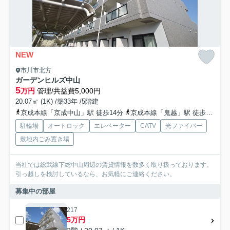
NEW
市川市北方
ガーデンヒルズ中山
5
万円
管理/共益費5,000円
20.07㎡ (1K) /築33年 /5階建
京成本線「京成中山」駅 徒歩14分
京成本線「鬼越」駅 徒歩13分
駐輪場
オートロック
エレベーター
CATV
光ファイバー
敷地内ごみ置き場
当社では総武線下総中山周辺の賃貸情報を数多く取り扱っております。
引っ越しを検討しているなら、お気軽にご連絡ください。
募集中の部屋
217
5万円