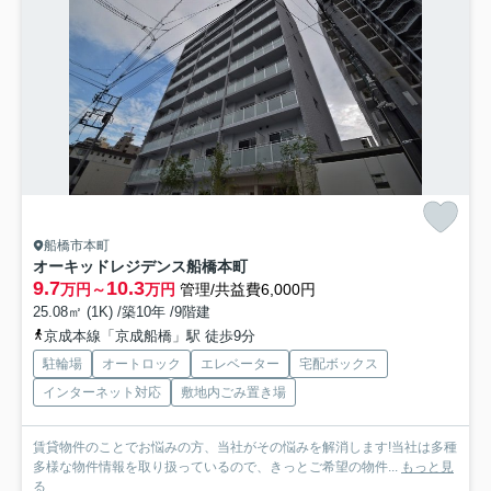
船橋市本町
オーキッドレジデンス船橋本町
9.7
10.3
万円～
万円
管理/共益費6,000円
25.08㎡ (1K) /築10年 /9階建
京成本線「京成船橋」駅 徒歩9分
駐輪場
オートロック
エレベーター
宅配ボックス
インターネット対応
敷地内ごみ置き場
賃貸物件のことでお悩みの方、当社がその悩みを解消します!当社は多種
多様な物件情報を取り扱っているので、きっとご希望の物件...
もっと見
る