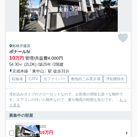
船橋市藤原
ボナールⅣ
10
万円
管理/共益費4,000円
54.30㎡ (2LDK) /築25年 /2階建
京成本線「東中山」駅 徒歩31分
駐輪場
CATV
光ファイバー
敷地内ごみ置き場
浄化槽排水
埋め込みタイプのクローゼットなので、お部屋の掃除も楽々な物件で
す。エアコンの付いた物件なので、夏や梅雨の時期も安心です。...
もっ
と見る
募集中の部屋
102
10万円