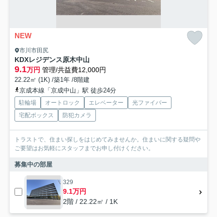
NEW
市川市田尻
KDXレジデンス原木中山
9.1
万円
管理/共益費12,000円
22.22㎡ (1K) /築1年 /8階建
京成本線「京成中山」駅 徒歩24分
駐輪場
オートロック
エレベーター
光ファイバー
宅配ボックス
防犯カメラ
トラストで、住まい探しをはじめてみませんか。住まいに関する疑問や
ご要望はお気軽にスタッフまでお申し付けください。
募集中の部屋
329
9.1万円
2階 / 22.22㎡ / 1K