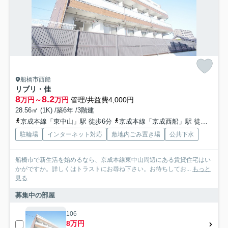
船橋市西船
リブリ・佳
8
8.2
万円～
万円
管理/共益費4,000円
28.56㎡ (1K) /築6年 /3階建
京成本線「東中山」駅 徒歩6分
京成本線「京成西船」駅 徒歩9分
駐輪場
インターネット対応
敷地内ごみ置き場
公共下水
船橋市で新生活を始めるなら、京成本線東中山周辺にある賃貸住宅はい
かがですか。詳しくはトラストにお尋ね下さい。お待ちしてお...
もっと
見る
募集中の部屋
106
8万円