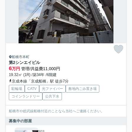
船橋市本町
第2シンエイビル
6
万円
管理/共益費11,000円
19.32㎡ (1R) /築34年 /6階建
京成本線「京成船橋」駅 徒歩7分
駐輪場
CATV
光ファイバー
敷地内ごみ置き場
コインランドリー
公共下水
船橋市や総武線船橋付近のことなら当社へご連絡ください。
募集中の部屋
303