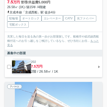
7.5
万円
管理/共益費5,000円
26.58㎡ (1K) /築15年 /4階建
京成本線「京成西船」駅 徒歩4分
駐輪場
オートロック
エレベーター
CATV
光ファイバー
宅配ボックス
充実した毎日を送る為の第一歩がお部屋探しです。船橋市や総武線西船
橋付近へのお引っ越しをご検討しているなら、ぜひ当社にお任...
もっと
見る
募集中の部屋
202
7.5万円
2階 / 26.58㎡ / 1K
アパート