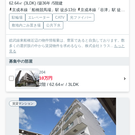
62.64㎡ (3LDK) /築36年 /5階建
京成本線「船橋競馬場」駅 徒歩13分
京成本線「谷津」駅 徒歩14分
駐輪場
エレベーター
CATV
光ファイバー
敷地内ごみ置き場
公共下水
総武線東船橋近辺の物件情報量は、豊富であると自負しております。数
多くの選択肢の中から賃貸物件を求めるなら、株式会社トラス...
もっと
見る
募集中の部屋
204
10万円
2階 / 62.64㎡ / 3LDK
賃貸マンション