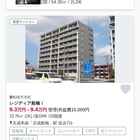
1階 / 54.30㎡ / 2LDK
賃貸マンション
船橋市本町
レジディア船橋Ⅰ
9.3
9.4
万円～
万円
管理/共益費15,000円
23.76㎡ (1K) /築19年 /10階建
京成本線「京成船橋」駅 徒歩7分
駐輪場
オートロック
エレベーター
CATV
光ファイバー
宅配ボックス