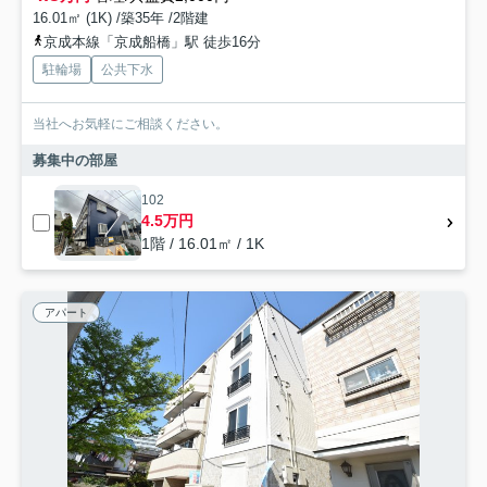
16.01㎡ (1K) /築35年 /2階建
京成本線「京成船橋」駅 徒歩16分
駐輪場
公共下水
当社へお気軽にご相談ください。
募集中の部屋
102
4.5万円
1階 / 16.01㎡ / 1K
アパート