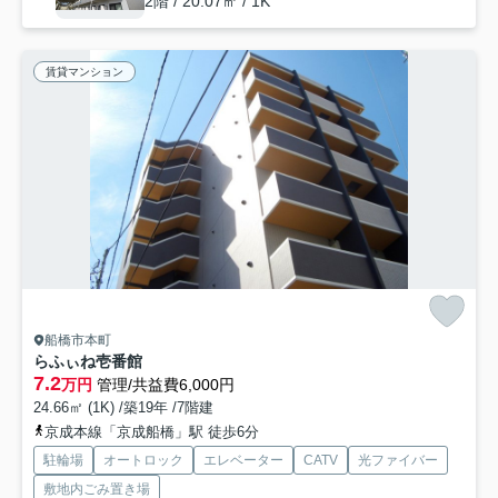
2階 / 20.07㎡ / 1K
賃貸マンション
船橋市本町
らふぃね壱番館
7.2
万円
管理/共益費6,000円
24.66㎡ (1K) /築19年 /7階建
京成本線「京成船橋」駅 徒歩6分
駐輪場
オートロック
エレベーター
CATV
光ファイバー
敷地内ごみ置き場