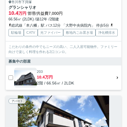
市川市下貝塚
グランシャリオ
10.4
万円
管理/共益費7,000円
66.56㎡ (2LDK) /築12年 /2階建
総武線「本八幡」駅 バス12分 「大野中央病院内」 停歩5分
都営新宿
駐輪場
CATV
光ファイバー
敷地内ごみ置き場
浄化槽排水
こだわりの条件の中でもニーズの高い、二人入居可能物件。ファミリー
向けで楽しく料理を作れる2口コンロ。
募集中の部屋
203
10.4万円
2階 / 66.56㎡ / 2LDK
アパート