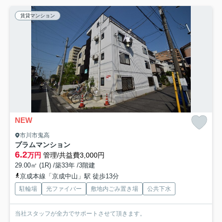
賃貸マンション
NEW
市川市鬼高
プラムマンション
6.2
万円
管理/共益費3,000円
29.00㎡ (1R) /築33年 /3階建
京成本線「京成中山」駅 徒歩13分
駐輪場
光ファイバー
敷地内ごみ置き場
公共下水
当社スタッフが全力でサポートさせて頂きます。