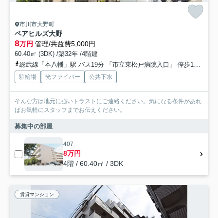
市川市大野町
ペアヒルズ大野
8
万円
管理/共益費5,000円
60.40㎡ (3DK) /築32年 /4階建
総武線「本八幡」駅 バス19分 「市立東松戸病院入口」 停歩12分
都
駐輪場
光ファイバー
公共下水
そんな方は地元に強いトラストにご連絡ください。気になる条件があれ
ばお気軽にスタッフまでお伝えください。
募集中の部屋
407
8万円
4階 / 60.40㎡ / 3DK
賃貸マンション