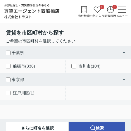
0
0
物件検索
お気に入り
閲覧履歴
メニュー
賃貸を市区町村から探す
ご希望の市区町村を選択してください
千葉県
船橋市(336)
市川市(104)
東京都
江戸川区(1)
さらに町名を選択
検索