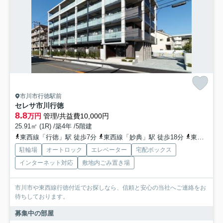
市川市行徳駅前
セレサ市川行徳
8.8
万円
管理/共益費10,000円
25.91㎡ (1R) /築4年 /5階建
東西線「行徳」駅 徒歩7分
東西線「妙典」駅 徒歩18分
東西線「南行徳」駅 徒歩26分
駐輪場
オートロック
エレベーター
宅配ボックス
インターネット対応
敷地内ごみ置き場
市川市や東西線行徳付近でお探しなら、信頼と安心の当社へご連絡をお
待ちしております。
募集中の部屋