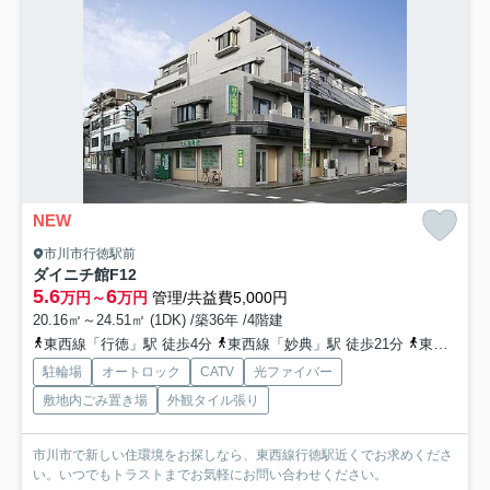
NEW
市川市行徳駅前
ダイニチ館F12
5.6
6
万円～
万円
管理/共益費5,000円
20.16㎡～24.51㎡ (1DK) /築36年 /4階建
東西線「行徳」駅 徒歩4分
東西線「妙典」駅 徒歩21分
東西線「南行徳」駅 徒歩25分
駐輪場
オートロック
CATV
光ファイバー
敷地内ごみ置き場
外観タイル張り
市川市で新しい住環境をお探しなら、東西線行徳駅近くでお求めくださ
い。いつでもトラストまでお気軽にお問い合わせください。