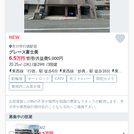
NEW
市川市行徳駅前
グレース富士美
6.5
万円
管理/共益費5,000円
20.25㎡ (1K) /築29年 /3階建
東西線「行徳」駅 徒歩6分
東西線「妙典」駅 徒歩16分
東西線「南行徳」駅 徒歩26分
駐輪場
オートロック
CATV
光ファイバー
防犯カメラ
敷地内ごみ置き場
お部屋探しの時の不安や疑問を知識の豊富なスタッフが解消します。市
川市や東西線行徳付近のことなら当社へご連絡下さい。
募集中の部屋
302
6.5万円