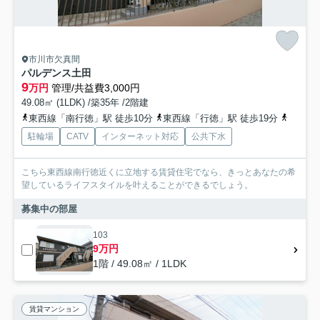
市川市欠真間
パルデンス土田
9
万円
管理/共益費3,000円
49.08㎡ (1LDK) /築35年 /2階建
東西線「南行徳」駅 徒歩10分
東西線「行徳」駅 徒歩19分
都営新
駐輪場
CATV
インターネット対応
公共下水
こちら東西線南行徳近くに立地する賃貸住宅でなら、きっとあなたの希
望しているライフスタイルを叶えることができるでしょう。
募集中の部屋
103
9万円
1階 / 49.08㎡ / 1LDK
賃貸マンション