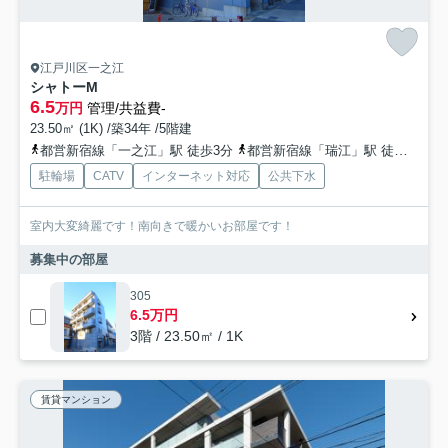
江戸川区一之江
シャトーM
6.5
万円
管理/共益費-
23.50㎡ (1K) /築34年 /5階建
都営新宿線「一之江」駅 徒歩3分
都営新宿線「瑞江」駅 徒歩22分
駐輪場
CATV
インターネット対応
公共下水
室内大変綺麗です！南向きで暖かいお部屋です！
募集中の部屋
305
6.5万円
3階 / 23.50㎡ / 1K
賃貸マンション