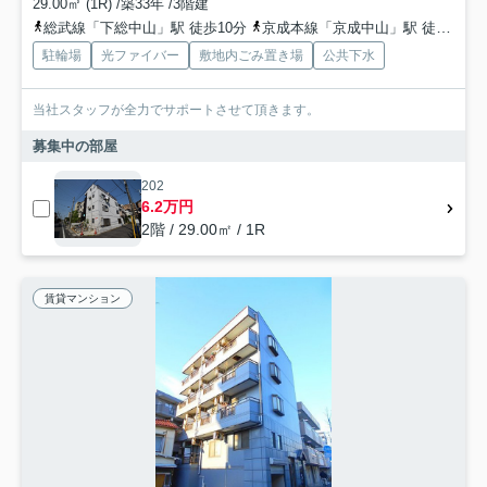
29.00㎡ (1R) /築33年 /3階建
総武線「下総中山」駅 徒歩10分
京成本線「京成中山」駅 徒歩13分
駐輪場
光ファイバー
敷地内ごみ置き場
公共下水
当社スタッフが全力でサポートさせて頂きます。
募集中の部屋
202
6.2万円
2階 / 29.00㎡ / 1R
賃貸マンション