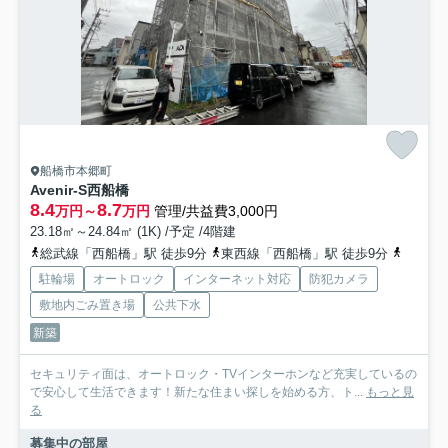
船橋市本郷町
Avenir-S西船橋
8.4
8.7
万円～
万円
管理/共益費3,000円
23.18㎡～24.84㎡ (1K) /予定 /4階建
総武線「西船橋」駅 徒歩9分
東西線「西船橋」駅 徒歩9分
武蔵野
駐輪場
オートロック
インターネット対応
防犯カメラ
敷地内ごみ置き場
公共下水
新築
セキュリティ面は、オートロック・TVインターホンなど充実しているの
で安心して生活できます！新たな住まい探しを始める方、ト...
もっと見
る
募集中の部屋