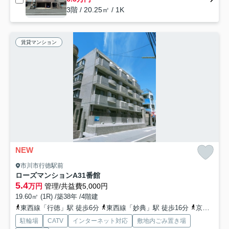
3階 / 20.25㎡ / 1K
賃貸マンション
NEW
市川市行徳駅前
ローズマンションA31番館
5.4
万円
管理/共益費5,000円
19.60㎡ (1R) /築38年 /4階建
東西線「行徳」駅 徒歩6分
東西線「妙典」駅 徒歩16分
京葉線「市川塩浜」駅 徒歩31分
駐輪場
CATV
インターネット対応
敷地内ごみ置き場