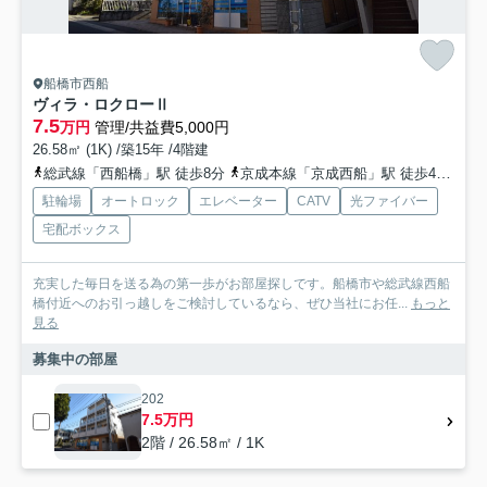
船橋市西船
ヴィラ・ロクローⅡ
7.5
万円
管理/共益費5,000円
26.58㎡ (1K) /築15年 /4階建
総武線「西船橋」駅 徒歩8分
京成本線「京成西船」駅 徒歩4分
東
駐輪場
オートロック
エレベーター
CATV
光ファイバー
宅配ボックス
充実した毎日を送る為の第一歩がお部屋探しです。船橋市や総武線西船
橋付近へのお引っ越しをご検討しているなら、ぜひ当社にお任...
もっと
見る
募集中の部屋
202
7.5万円
2階 / 26.58㎡ / 1K