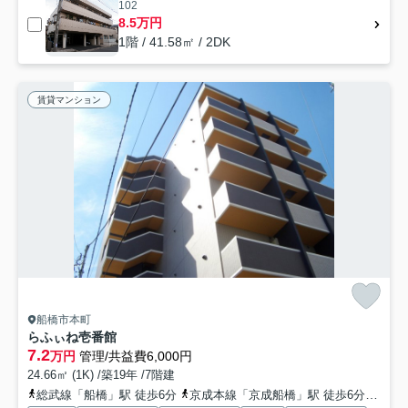
102
8.5万円
1階 / 41.58㎡ / 2DK
賃貸マンション
船橋市本町
らふぃね壱番館
7.2
万円
管理/共益費6,000円
24.66㎡ (1K) /築19年 /7階建
総武線「船橋」駅 徒歩6分
京成本線「京成船橋」駅 徒歩6分
東武