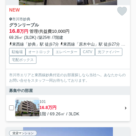
NEW
市川市妙典
グランリーブル
16.8
万円
管理/共益費10,000円
69.26㎡ (3LDK) /築25年 /7階建
東西線「妙典」駅 徒歩7分
東西線「原木中山」駅 徒歩27分
東西線
駐輪場
オートロック
エレベーター
CATV
光ファイバー
宅配ボックス
市川市エリアと東西線妙典付近のお部屋探しなら当社へ。あなたからの
お問い合せをスタッフ一同お待ちしております。
募集中の部屋
101
16.8万円
1階 / 69.26㎡ / 3LDK
賃貸マンション