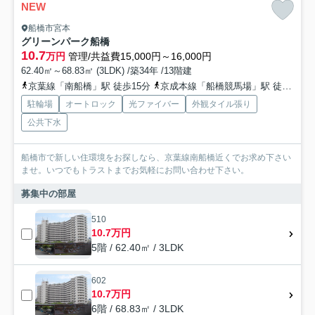
NEW
船橋市宮本
グリーンパーク船橋
10.7
万円
管理/共益費15,000円～16,000円
62.40㎡～68.83㎡ (3LDK) /築34年 /13階建
京葉線「南船橋」駅 徒歩15分
京成本線「船橋競馬場」駅 徒歩6分
駐輪場
オートロック
光ファイバー
外観タイル張り
公共下水
船橋市で新しい住環境をお探しなら、京葉線南船橋近くでお求め下さい
ませ。いつでもトラストまでお気軽にお問い合わせ下さい。
募集中の部屋
510
10.7万円
5階 / 62.40㎡ / 3LDK
602
10.7万円
6階 / 68.83㎡ / 3LDK