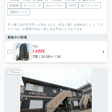
駐輪場
オートロック
エレベーター
CATV
光ファイバー
宅配ボックス
引っ越し先が市川市へと決まったら、住まい探しを始めましょう。トラ
ストでは、お客様の住まい探しをお手伝いしております。
募集中の部屋
703
7.9万円
7階 / 24.08㎡ / 1K
アパート