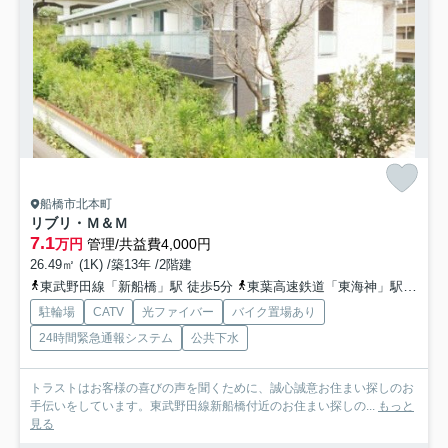
船橋市北本町
リブリ・Ｍ＆Ｍ
7.1
万円
管理/共益費4,000円
26.49㎡ (1K) /築13年 /2階建
東武野田線「新船橋」駅 徒歩5分
東葉高速鉄道「東海神」駅 徒歩13分
駐輪場
CATV
光ファイバー
バイク置場あり
24時間緊急通報システム
公共下水
トラストはお客様の喜びの声を聞くために、誠心誠意お住まい探しのお
手伝いをしています。東武野田線新船橋付近のお住まい探しの...
もっと
見る