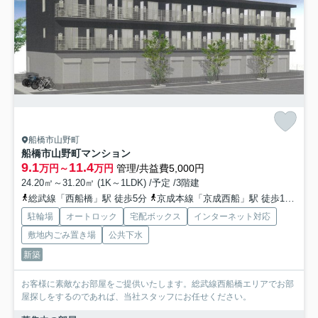
船橋市山野町
船橋市山野町マンション
9.1
11.4
万円～
万円
管理/共益費5,000円
24.20㎡～31.20㎡ (1K～1LDK) /予定 /3階建
総武線「西船橋」駅 徒歩5分
京成本線「京成西船」駅 徒歩11分
京
駐輪場
オートロック
宅配ボックス
インターネット対応
敷地内ごみ置き場
公共下水
新築
お客様に素敵なお部屋をご提供いたします。総武線西船橋エリアでお部
屋探しをするのであれば、当社スタッフにお任せください。