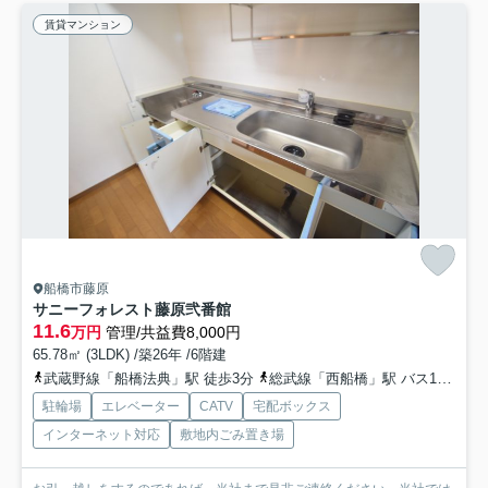
賃貸マンション
船橋市藤原
サニーフォレスト藤原弐番館
11.6
万円
管理/共益費8,000円
65.78㎡ (3LDK) /築26年 /6階建
武蔵野線「船橋法典」駅 徒歩3分
総武線「西船橋」駅 バス17分 「船橋法典駅」 停歩1分
駐輪場
エレベーター
CATV
宅配ボックス
インターネット対応
敷地内ごみ置き場