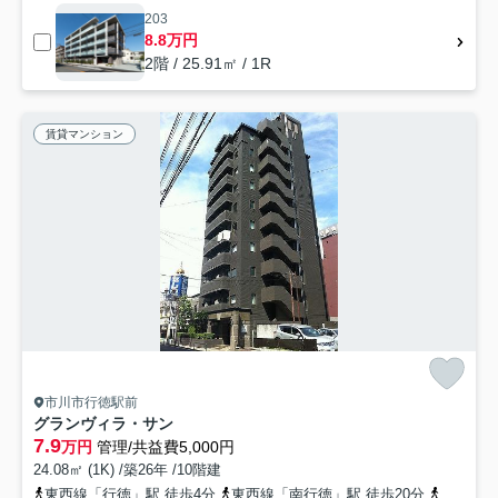
203
8.8万円
2階 / 25.91㎡ / 1R
賃貸マンション
市川市行徳駅前
グランヴィラ・サン
7.9
万円
管理/共益費5,000円
24.08㎡ (1K) /築26年 /10階建
東西線「行徳」駅 徒歩4分
東西線「南行徳」駅 徒歩20分
東西線「