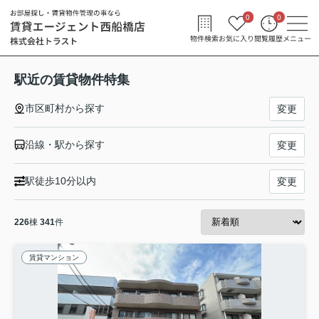
0
0
物件検索
お気に入り
閲覧履歴
メニュー
駅近の賃貸物件特集
市区町村から探す
変更
沿線・駅から探す
変更
駅徒歩10分以内
変更
226
棟
341
件
賃貸マンション