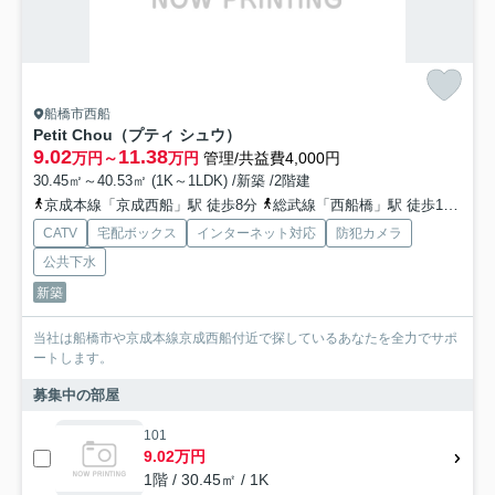
船橋市西船
Petit Chou（プティ シュウ）
9.02
11.38
万円～
万円
管理/共益費4,000円
30.45㎡～40.53㎡ (1K～1LDK) /新築 /2階建
京成本線「京成西船」駅 徒歩8分
総武線「西船橋」駅 徒歩15分
京
CATV
宅配ボックス
インターネット対応
防犯カメラ
公共下水
新築
当社は船橋市や京成本線京成西船付近で探しているあなたを全力でサポ
ートします。
募集中の部屋
101
9.02万円
1階 / 30.45㎡ / 1K