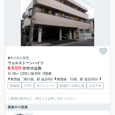
市川市欠真間
ウェルストーンハイツ
8.5
万円
管理/共益費-
41.58㎡ (2DK) /築38年 /3階建
東西線「南行徳」駅 徒歩8分
東西線「行徳」駅 徒歩20分
東西線「
駐輪場
CATV
光ファイバー
敷地内ごみ置き場
公共下水
ご希望の条件など、何なりとお申し付けください。
募集中の部屋