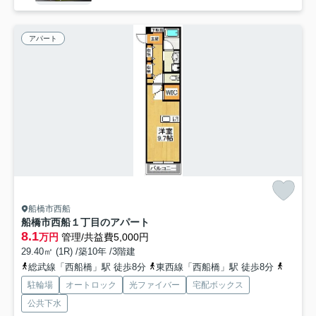
アパート
船橋市西船
船橋市西船１丁目のアパート
8.1
万円
管理/共益費5,000円
29.40㎡ (1R) /築10年 /3階建
総武線「西船橋」駅 徒歩8分
東西線「西船橋」駅 徒歩8分
武蔵野
駐輪場
オートロック
光ファイバー
宅配ボックス
公共下水