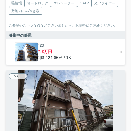
駐輪場
オートロック
エレベーター
CATV
光ファイバー
敷地内ごみ置き場
ご要望やご不明な点などございましたら、お気軽にご連絡ください。
募集中の部屋
103
7.2万円
1階 / 24.66㎡ / 1K
アパート