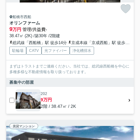
船橋市西船
オリンファーム
9
万円
管理/共益費-
38.47㎡ (2K) /築30年 /2階建
総武線「西船橋」駅 徒歩14分
京成本線「京成西船」駅 徒歩10分
駐輪場
CATV
光ファイバー
浄化槽排水
まずはトラストまでご連絡ください。当社では、総武線西船橋を中心に
多種多様な不動産情報を取り扱っております。
募集中の部屋
202
9万円
2階 / 38.47㎡ / 2K
賃貸マンション