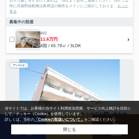
お引っ越しをするのであれば、当社まで是非ご連絡ください。当社では
特に武蔵野線船橋法典周辺の物件をメインにご紹介しておりま...
もっと
見る
募集中の部屋
402
11.6万円
4階 / 65.78㎡ / 3LDK
アパート
当サイトでは、お客様の当サイト利用状況把握、サービス向上検討を目的と
検索条件を変更
まとめてお問い合わせ
して、クッキー（Cookie）を使用しています。
詳しくは、当社の
「Cookieの取扱いについて」
をご確認ください。
閉じる