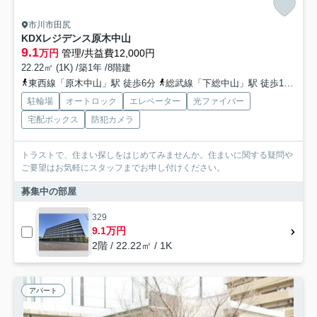
市川市田尻
KDXレジデンス原木中山
9.1
万円
管理/共益費12,000円
22.22㎡ (1K) /築1年 /8階建
東西線「原木中山」駅 徒歩6分
総武線「下総中山」駅 徒歩19分
京
駐輪場
オートロック
エレベーター
光ファイバー
宅配ボックス
防犯カメラ
トラストで、住まい探しをはじめてみませんか。住まいに関する疑問や
ご要望はお気軽にスタッフまでお申し付けください。
募集中の部屋
329
9.1万円
2階 / 22.22㎡ / 1K
アパート