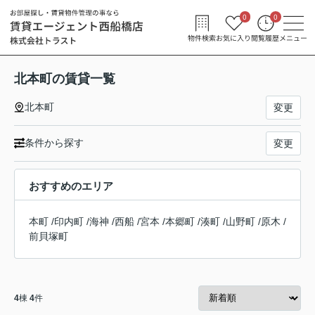
0
0
物件検索
お気に入り
閲覧履歴
メニュー
北本町の賃貸一覧
北本町
変更
条件から探す
変更
おすすめのエリア
本町
/
印内町
/
海神
/
西船
/
宮本
/
本郷町
/
湊町
/
山野町
/
原木
/
前貝塚町
4
棟
4
件