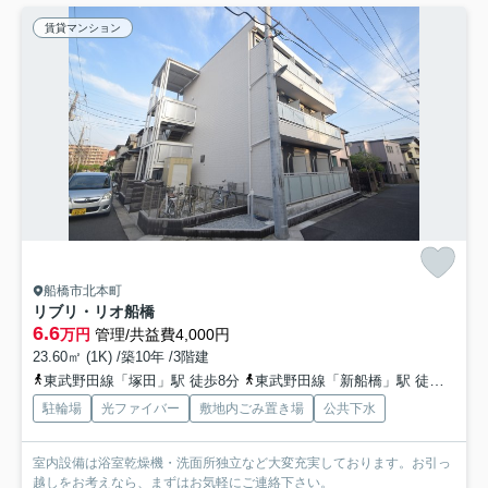
賃貸マンション
船橋市北本町
リブリ・リオ船橋
6.6
万円
管理/共益費4,000円
23.60㎡ (1K) /築10年 /3階建
東武野田線「塚田」駅 徒歩8分
東武野田線「新船橋」駅 徒歩15分
駐輪場
光ファイバー
敷地内ごみ置き場
公共下水
室内設備は浴室乾燥機・洗面所独立など大変充実しております。お引っ
越しをお考えなら、まずはお気軽にご連絡下さい。