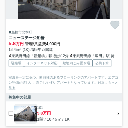
船橋市北本町
ニューステージ船橋
5.8
万円
管理/共益費4,000円
18.45㎡ (1K) /築8年 /2階建
東武野田線「新船橋」駅 徒歩12分
東武野田線「塚田」駅 徒歩12分
駐輪場
インターネット対応
敷地内ごみ置き場
公共下水
室温を一定に保つ、断熱性のあるフローリングのアパートです。エアコ
ン完備が嬉しい、過ごしやすいアパートとなっています。付近...
もっと
見る
募集中の部屋
101
5.8万円
1階 / 18.45㎡ / 1K