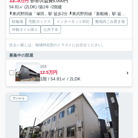
12.5
万円
管理/共益費5,000円
54.81㎡ (2LDK) /築1年 /2階建
東武野田線「塚田」駅 徒歩2分
東武野田線「新船橋」駅 徒歩18分
駐輪場
宅配ボックス
インターネット対応
敷地内ごみ置き場
外観タイル張り
公共下水
住まい探しは、地域特化型のトラストにお任せください。
募集中の部屋
103
12.5万円
1階 / 54.81㎡ / 2LDK
アパート