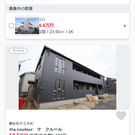
募集中の部屋
101
6.6万円
1階 / 23.60㎡ / 1K
アパート
船橋市北本町
ｍa couleur マ クルール