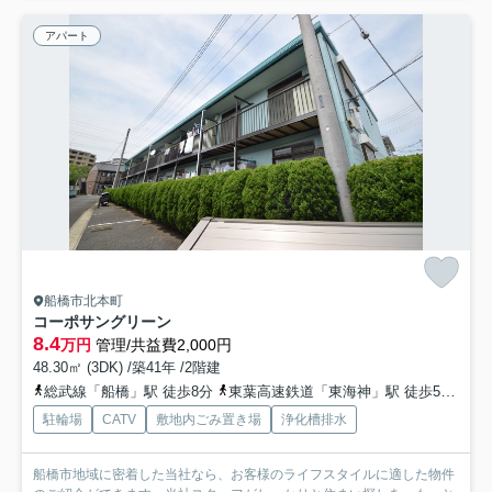
アパート
船橋市北本町
コーポサングリーン
8.4
万円
管理/共益費2,000円
48.30㎡ (3DK) /築41年 /2階建
総武線「船橋」駅 徒歩8分
東葉高速鉄道「東海神」駅 徒歩5分
京
駐輪場
CATV
敷地内ごみ置き場
浄化槽排水
船橋市地域に密着した当社なら、お客様のライフスタイルに適した物件