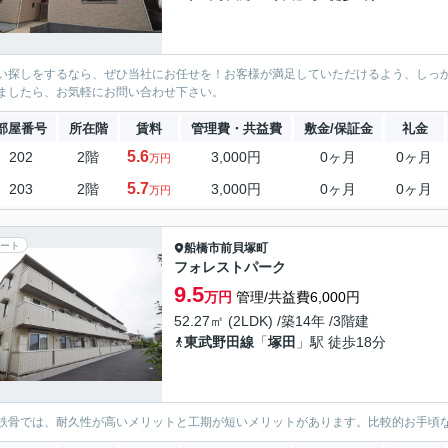
い探しをするなら、ぜひ当社にお任せを！お客様が満足していただけるよう、しっ
ましたら、お気軽にお問い合わせ下さい。
部屋番号
所在階
賃料
管理費・共益費
敷金/保証金
礼金
5.6
202
2階
3,000円
0ヶ月
0ヶ月
万円
5.7
203
2階
3,000円
0ヶ月
0ヶ月
万円
ート
船橋市
前貝塚町
フォレストパーク
9.5
万円
管理/共益費6,000円
52.27㎡ (2LDK) /築14年 /3階建
東武野田線
「
塚田
」駅 徒歩18分
鉄骨では、耐久性が高いメリットと工期が短いメリットがあります。比較的お手頃