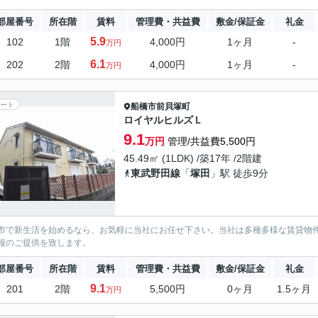
部屋番号
所在階
賃料
管理費・共益費
敷金/保証金
礼金
5.9
102
1階
4,000円
1ヶ月
-
万円
6.1
202
2階
4,000円
1ヶ月
-
万円
ート
船橋市
前貝塚町
ロイヤルヒルズＬ
9.1
万円
管理/共益費5,500円
45.49㎡ (1LDK) /築17年 /2階建
東武野田線
「
塚田
」駅 徒歩9分
市で新生活を始めるなら、お気軽に当社にお任せ下さい。当社は多種多様な賃貸物
報のご提供を致します。
部屋番号
所在階
賃料
管理費・共益費
敷金/保証金
礼金
9.1
201
2階
5,500円
0ヶ月
1.5ヶ月
万円