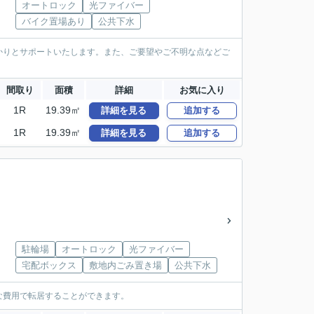
オートロック
光ファイバー
バイク置場あり
公共下水
かりとサポートいたします。また、ご要望やご不明な点などご
間取り
面積
詳細
お気に入り
1R
19.39㎡
詳細を見る
追加する
1R
19.39㎡
詳細を見る
追加する
駐輪場
オートロック
光ファイバー
宅配ボックス
敷地内ごみ置き場
公共下水
な費用で転居することができます。