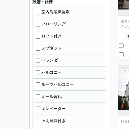
設備・仕様
室内洗濯機置場
住ま
フローリング
ざい
ロフト付き
メゾネット
ベランダ
アパ
バルコニー
ルーフバルコニー
オール電化
エレベーター
照明器具付き
軽量