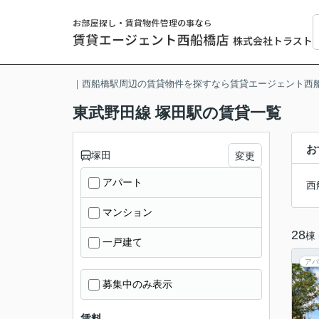
｜西船橋駅周辺の賃貸物件を探すなら賃貸エージェント西
東武野田線 塚田駅の賃貸一覧
お
塚田
変更
アパート
西
マンション
28
棟
一戸建て
アパ
募集中のみ表示
賃料