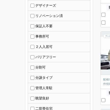
デザイナーズ
リノベーション済
保証人不要
事務所可
アパ
２人入居可
バリアフリー
分割可
分譲タイプ
船橋
件情
管理人常駐
眺望良好
二世帯住宅