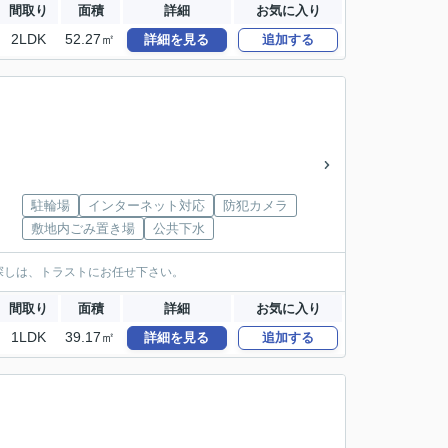
間取り
面積
詳細
お気に入り
2LDK
52.27㎡
詳細を見る
追加する
駐輪場
インターネット対応
防犯カメラ
敷地内ごみ置き場
公共下水
探しは、トラストにお任せ下さい。
間取り
面積
詳細
お気に入り
1LDK
39.17㎡
詳細を見る
追加する