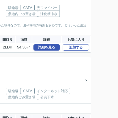
駐輪場
CATV
光ファイバー
敷地内ごみ置き場
浄化槽排水
いた物件なので、夏や梅雨の時期も安心です。どういった生活
間取り
面積
詳細
お気に入り
2LDK
54.30㎡
詳細を見る
追加する
駐輪場
CATV
インターネット対応
敷地内ごみ置き場
公共下水