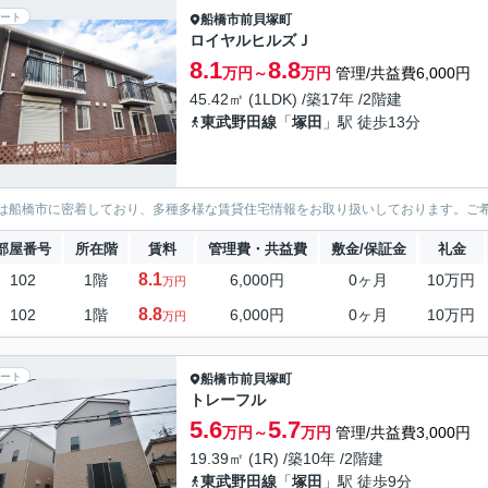
ート
船橋市
前貝塚町
ロイヤルヒルズＪ
8.1
8.8
万円～
万円
管理/共益費6,000円
45.42㎡ (1LDK) /築17年 /2階建
東武野田線
「
塚田
」駅 徒歩13分
は船橋市に密着しており、多種多様な賃貸住宅情報をお取り扱いしております。ご
部屋番号
所在階
賃料
管理費・共益費
敷金/保証金
礼金
8.1
102
1階
6,000円
0ヶ月
10万円
万円
8.8
102
1階
6,000円
0ヶ月
10万円
万円
ート
船橋市
前貝塚町
トレーフル
5.6
5.7
万円～
万円
管理/共益費3,000円
19.39㎡ (1R) /築10年 /2階建
東武野田線
「
塚田
」駅 徒歩9分