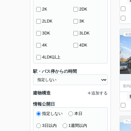
2K
2DK
2LDK
3K
3DK
3LDK
賃貸
4K
4DK
4LDK以上
駅・バス停からの時間
室内
建物構造
追加する
情報公開日
指定しない
本日
アパ
3日以内
1週間以内