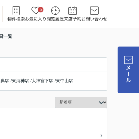
0
物件検索
お気に入り
閲覧履歴
来店予約
お問い合わせ
貸一覧
メール
法典駅
/
東海神駅
/
大神宮下駅
/
東中山駅