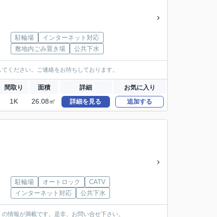
駐輪場
インターネット対応
敷地内ごみ置き場
公共下水
してください。ご連絡をお待ちしております。
間取り
面積
詳細
お気に入り
1K
26.08㎡
詳細を見る
追加する
駐輪場
オートロック
CATV
インターネット対応
公共下水
くの情報が満載です。是非、お問い合せ下さい。