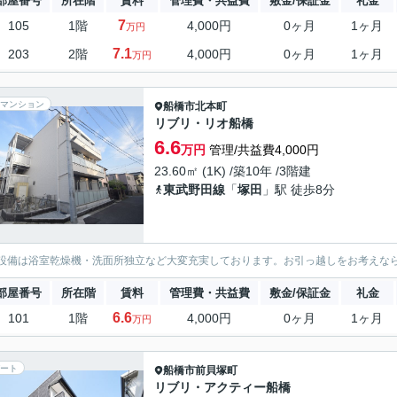
部屋番号
所在階
賃料
管理費・共益費
敷金/保証金
礼金
7
105
1階
4,000円
0ヶ月
1ヶ月
万円
7.1
203
2階
4,000円
0ヶ月
1ヶ月
万円
マンション
船橋市
北本町
リブリ・リオ船橋
6.6
万円
管理/共益費4,000円
23.60㎡ (1K) /築10年 /3階建
東武野田線
「
塚田
」駅 徒歩8分
設備は浴室乾燥機・洗面所独立など大変充実しております。お引っ越しをお考えな
部屋番号
所在階
賃料
管理費・共益費
敷金/保証金
礼金
6.6
101
1階
4,000円
0ヶ月
1ヶ月
万円
ート
船橋市
前貝塚町
リブリ・アクティー船橋