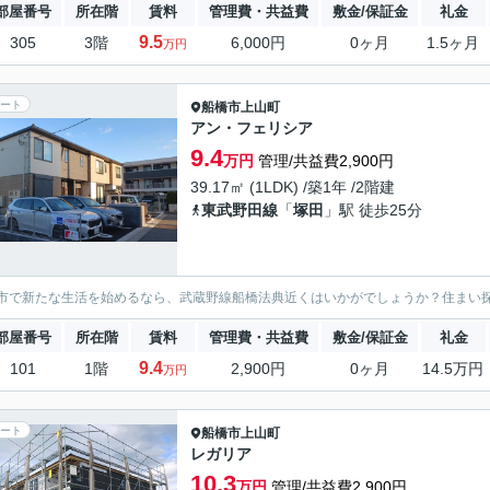
部屋番号
所在階
賃料
管理費・共益費
敷金/保証金
礼金
9.5
305
3階
6,000円
0ヶ月
1.5ヶ月
万円
ート
船橋市
上山町
アン・フェリシア
9.4
万円
管理/共益費2,900円
39.17㎡ (1LDK) /築1年 /2階建
東武野田線
「
塚田
」駅 徒歩25分
市で新たな生活を始めるなら、武蔵野線船橋法典近くはいかがでしょうか？住まい
部屋番号
所在階
賃料
管理費・共益費
敷金/保証金
礼金
9.4
101
1階
2,900円
0ヶ月
14.5万円
万円
ート
船橋市
上山町
レガリア
10.3
万円
管理/共益費2,900円