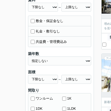
～
敷金・保証金なし
埋め
を送
礼金・敷引なし
共益費・管理費込み
築年数
アパ
面積
～
間取り
ワンルーム
1K
新着
1DK
1LDK