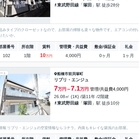
東武野田線
「
塚田
」駅 徒歩28分
込みタイプのクローゼットなので、お部屋の掃除も楽々な物件です。エアコンの付
りたいか。
部屋番号
所在階
賃料
管理費・共益費
敷金/保証金
礼金
10
102
1階
4,000円
0ヶ月
1ヶ月
万円
ート
船橋市
前貝塚町
リブリ・エンジュ
7
7.1
万円～
万円
管理/共益費4,000円
26.08㎡ (1K) /築11年 /2階建
東武野田線
「
塚田
」駅 徒歩10分
情報:リブリ・エンジュの空室情報ならコチラ。内装もキレイな築浅のお部屋。