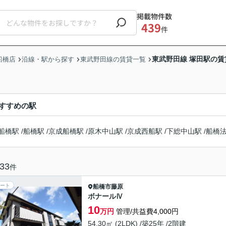
掲載物件数
439
件
東武野田線 塚田駅の賃
船橋店
沿線・駅から探す
東武野田線の賃貸一覧
すすめの駅
船橋駅
/
船橋駅
/
京成船橋駅
/
原木中山駅
/
京成西船駅
/
下総中山駅
/
船橋
33
件
ート
船橋市
藤原
ボナールⅣ
10
万円
管理/共益費4,000円
54.30㎡ (2LDK) /築25年 /2階建