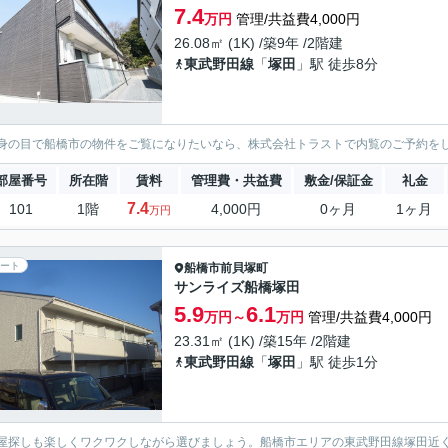
7.4
万円
管理/共益費4,000円
26.08㎡ (1K) /築9年 /2階建
東武野田線
「
塚田
」駅 徒歩8分
身の目で船橋市の物件をご覧になりたいなら、株式会社トラストで内覧のご予約を
部屋番号
所在階
賃料
管理費・共益費
敷金/保証金
礼金
7.4
101
1階
4,000円
0ヶ月
1ヶ月
万円
ート
船橋市
前貝塚町
サンライズ船橋塚田
5.9
6.1
万円～
万円
管理/共益費4,000円
23.31㎡ (1K) /築15年 /2階建
東武野田線
「
塚田
」駅 徒歩1分
屋探しも楽しくワクワクしながら選びましょう。船橋市エリアの東武野田線塚田近