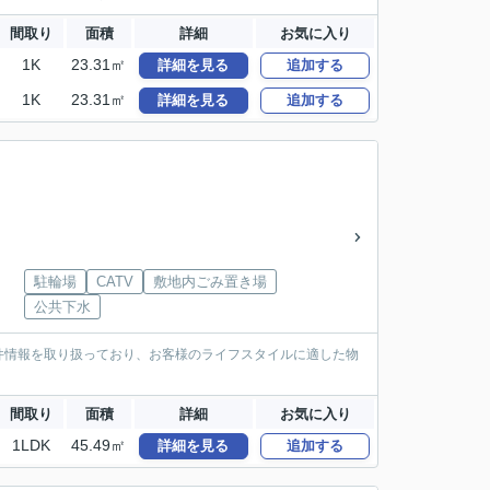
間取り
面積
詳細
お気に入り
1K
23.31㎡
詳細を見る
追加する
1K
23.31㎡
詳細を見る
追加する
駐輪場
CATV
敷地内ごみ置き場
公共下水
件情報を取り扱っており、お客様のライフスタイルに適した物
間取り
面積
詳細
お気に入り
1LDK
45.49㎡
詳細を見る
追加する