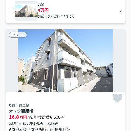
206
6万円
2階 / 27.01㎡ / 1DK
アパート
市川市二俣
オッツ西船橋
16.8
万円
管理/共益費6,500円
58.07㎡ (2LDK) /築6年 /3階建
京成本線「京成西船」駅 徒歩12分