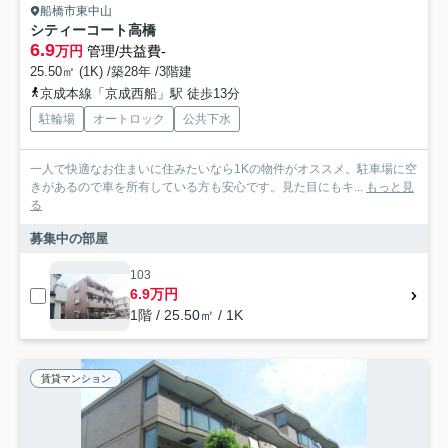
船橋市東中山
シティーコート高橋
6.9
万円
管理/共益費-
25.50㎡ (1K) /築28年 /3階建
京成本線「京成西船」駅 徒歩13分
駐輪場
オートロック
公共下水
一人で快適なお住まいに住みたいなら1Kの物件がオススメ。駐車場に空
きがあるので車を所有している方も安心です。見た目にもキ...
もっと見
る
募集中の部屋
103
6.9万円
1階 / 25.50㎡ / 1K
賃貸マンション