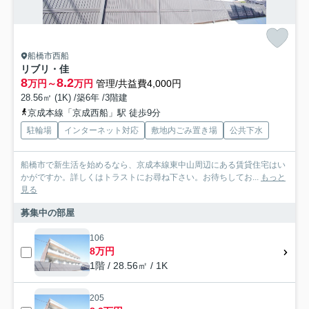
船橋市西船
リブリ・佳
8
8.2
万円～
万円
管理/共益費4,000円
28.56㎡ (1K) /築6年 /3階建
京成本線「京成西船」駅 徒歩9分
駐輪場
インターネット対応
敷地内ごみ置き場
公共下水
船橋市で新生活を始めるなら、京成本線東中山周辺にある賃貸住宅はい
かがですか。詳しくはトラストにお尋ね下さい。お待ちしてお...
もっと
見る
募集中の部屋
106
8万円
1階 / 28.56㎡ / 1K
205