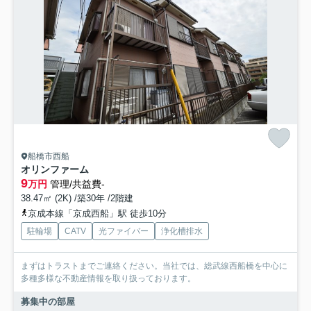
船橋市西船
オリンファーム
9
万円
管理/共益費-
38.47㎡ (2K) /築30年 /2階建
京成本線「京成西船」駅 徒歩10分
駐輪場
CATV
光ファイバー
浄化槽排水
まずはトラストまでご連絡ください。当社では、総武線西船橋を中心に
多種多様な不動産情報を取り扱っております。
募集中の部屋