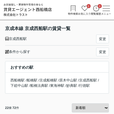
0
0
物件検索
お気に入り
閲覧履歴
メニュー
京成本線 京成西船駅の賃貸一覧
京成西船駅
変更
条件から探す
変更
おすすめの駅
西船橋駅
/
船橋駅
/
京成船橋駅
/
原木中山駅
/
京成西船駅
/
下総中山駅
/
船橋法典駅
/
東海神駅
/
妙典駅
/
行徳駅
22
棟
72
件