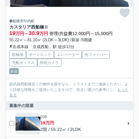
船橋市印内町
カスタリア西船橋Ⅱ
19
30.9
万円～
万円
管理/共益費12,000円～15,000円
55.22㎡～81.10㎡ (2LDK～3LDK) /新築 /5階建
京成本線「京成西船」駅 徒歩12分
駐輪場
オートロック
エレベーター
光ファイバー
宅配ボックス
防犯カメラ
新築
総武線西船橋近くの物件を探すなら、トラストまでご連絡ください。よ
り詳細な情報をご提供いたしますので、住まい選びの参考にし...
もっと
見る
募集中の部屋
208
19万円
2階 / 55.22㎡ / 2LDK