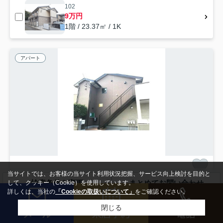
102
9万円
1階 / 23.37㎡ / 1K
アパート
当サイトでは、お客様の当サイト利用状況把握、サービス向上検討を目的と
船橋市西船
検索条件を変更
まとめてお問い合わせ
して、クッキー（Cookie）を使用しています。
フレーズＹＣ
詳しくは、当社の
「Cookieの取扱いについて」
をご確認ください。
-
管理/共益費4,500円
閉じる
/築6年 /2階建
京成本線「京成西船」駅 徒歩7分