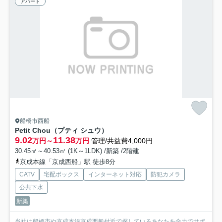
アパート
船橋市西船
Petit Chou（プティ シュウ）
9.02
11.38
万円～
万円
管理/共益費4,000円
30.45㎡～40.53㎡ (1K～1LDK) /新築 /2階建
京成本線「京成西船」駅 徒歩8分
CATV
宅配ボックス
インターネット対応
防犯カメラ
公共下水
新築
当社は船橋市や京成本線京成西船付近で探しているあなたを全力でサポ