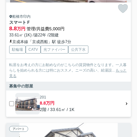
船橋市印内
スマートＦ
8.8
万円
管理/共益費5,000円
33.61㎡ (1K) /築22年 /2階建
京成本線「京成西船」駅 徒歩7分
駐輪場
CATV
光ファイバー
公共下水
転居をお考えの方にお勧めなのがこちらの賃貸物件となります。一人暮
らしを始められる方には特におススメ。ニーズの高い、給湯設...
もっと
見る
募集中の部屋
201
8.8万円
2階 / 33.61㎡ / 1K
アパート