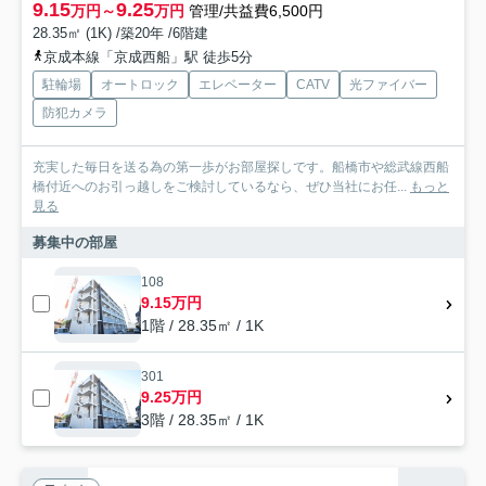
9.15
9.25
万円～
万円
管理/共益費6,500円
28.35㎡ (1K) /築20年 /6階建
京成本線「京成西船」駅 徒歩5分
駐輪場
オートロック
エレベーター
CATV
光ファイバー
防犯カメラ
充実した毎日を送る為の第一歩がお部屋探しです。船橋市や総武線西船
橋付近へのお引っ越しをご検討しているなら、ぜひ当社にお任...
もっと
見る
募集中の部屋
108
9.15万円
1階 / 28.35㎡ / 1K
301
9.25万円
3階 / 28.35㎡ / 1K