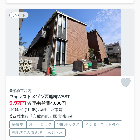
アパート
船橋市印内
フォレストメゾン西船橋WEST
9.9
万円
管理/共益費4,000円
32.50㎡ (1LDK) /築4年 /2階建
京成本線「京成西船」駅 徒歩6分
駐輪場
オートロック
宅配ボックス
インターネット対応
敷地内ごみ置き場
公共下水