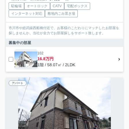
駐輪場
オートロック
CATV
宅配ボックス
インターネット対応
敷地内ごみ置き場
市川市や総武線西船橋付近で、お客様のこだわりにマッチしたお部屋を
探しませんか。当社が全力でお部屋探しをサポート致します。
募集中の部屋
102
16.8万円
1階 / 58.07㎡ / 2LDK
アパート