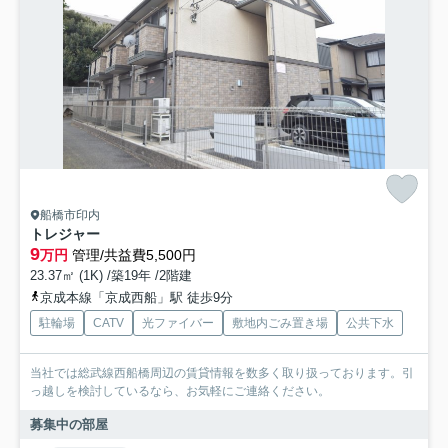
船橋市印内
トレジャー
9
万円
管理/共益費5,500円
23.37㎡ (1K) /築19年 /2階建
京成本線「京成西船」駅 徒歩9分
駐輪場
CATV
光ファイバー
敷地内ごみ置き場
公共下水
当社では総武線西船橋周辺の賃貸情報を数多く取り扱っております。引
っ越しを検討しているなら、お気軽にご連絡ください。
募集中の部屋