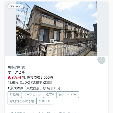
アパート
船橋市印内
オークヒル
9.7
万円
管理/共益費5,000円
48.68㎡ (1LDK) /築20年 /2階建
京成本線「京成西船」駅 徒歩15分
駐輪場
オートロック
CATV
光ファイバー
敷地内ごみ置き場
公共下水