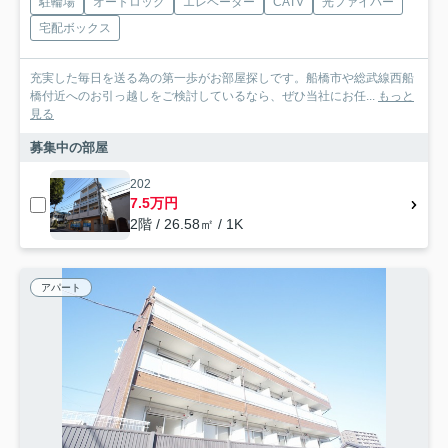
駐輪場
オートロック
エレベーター
CATV
光ファイバー
宅配ボックス
充実した毎日を送る為の第一歩がお部屋探しです。船橋市や総武線西船
橋付近へのお引っ越しをご検討しているなら、ぜひ当社にお任...
もっと
見る
募集中の部屋
202
7.5万円
2階 / 26.58㎡ / 1K
アパート