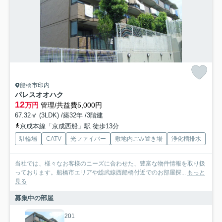
船橋市印内
パレスオオハク
12
万円
管理/共益費5,000円
67.32㎡ (3LDK) /築32年 /3階建
京成本線「京成西船」駅 徒歩13分
駐輪場
CATV
光ファイバー
敷地内ごみ置き場
浄化槽排水
当社では、様々なお客様のニーズに合わせた、豊富な物件情報を取り扱
っております。船橋市エリアや総武線西船橋付近でのお部屋探...
もっと
見る
募集中の部屋
201