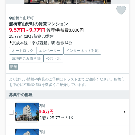
船橋市山野町
船橋市山野町の賃貸マンション
9.5
9.7
万円～
万円
管理/共益費8,000円
25.77㎡ (1K) /新築 /8階建
京成本線「京成西船」駅 徒歩14分
オートロック
エレベーター
インターネット対応
敷地内ごみ置き場
公共下水
新築
より詳しい情報や内見のご予約はトラストまでご連絡ください。船橋市
を中心に不動産情報を数多くご紹介しています。
募集中の部屋
2階
9.5万円
2階 / 25.77㎡ / 1K
7階