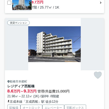
9.7万円
7階 / 25.77㎡ / 1K
賃貸マンション
船橋市本郷町
レジディア西船橋
8.6
9.3
万円～
万円
管理/共益費15,000円
21.98㎡～22.12㎡ (1K) /築8年 /8階建
京成本線「京成西船」駅 徒歩12分
駐輪場
オートロック
エレベーター
宅配ボックス