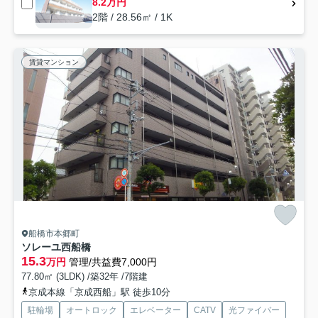
8.2万円
2階 / 28.56㎡ / 1K
賃貸マンション
船橋市本郷町
ソレーユ西船橋
15.3
万円
管理/共益費7,000円
77.80㎡ (3LDK) /築32年 /7階建
京成本線「京成西船」駅 徒歩10分
駐輪場
オートロック
エレベーター
CATV
光ファイバー