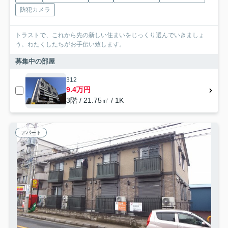
防犯カメラ
トラストで、これから先の新しい住まいをじっくり選んでいきましょ
う。わたくしたちがお手伝い致します。
募集中の部屋
312
9.4万円
3階 / 21.75㎡ / 1K
アパート