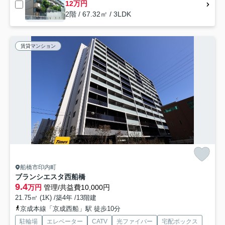
12万円
2階 / 67.32㎡ / 3LDK
賃貸マンション
船橋市印内町
ブランシエスタ西船橋
9.4
万円
管理/共益費10,000円
21.75㎡ (1K) /築4年 /13階建
京成本線「京成西船」駅 徒歩10分
駐輪場
エレベーター
CATV
光ファイバー
宅配ボックス