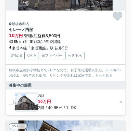
船橋市印内
セレーノ西船
10
万円
管理/共益費5,500円
40.95㎡ (1LDK) /築17年 /2階建
京成本線「京成西船」駅 徒歩5分
駐輪場
CATV
光ファイバー
公共下水
船橋市立葛飾小学校まで213mなので、お子様の通学も安心。2008年12
月竣工・築8年のお部屋。リビングがあれば家族で楽...
もっと見る
募集中の部屋
203
10万円
2階 / 40.95㎡ / 1LDK
アパート