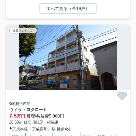
すべて見る（全19戸）
賃貸マンション
船橋市西船
ヴィラ・ロクローⅡ
7.5
万円
管理/共益費5,000円
26.58㎡ (1K) /築15年 /4階建
京成本線「京成西船」駅 徒歩4分