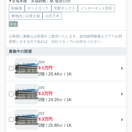
京成本線「京成西船」駅 徒歩11分
駐輪場
オートロック
宅配ボックス
インターネット対応
敷地内ごみ置き場
公共下水
新築
お客様に素敵なお部屋をご提供いたします。総武線西船橋エリアでお部
屋探しをするのであれば、当社スタッフにお任せください。
募集中の部屋
204
9.1万円
2階 / 25.44㎡ / 1K
205
9.1万円
2階 / 24.20㎡ / 1K
202
9.3万円
2階 / 25.80㎡ / 1K