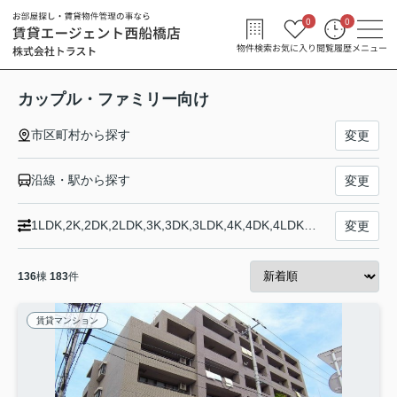
0
0
物件検索
お気に入り
閲覧履歴
メニュー
カップル・ファミリー向け
市区町村から探す
変更
沿線・駅から探す
変更
1LDK,2K,2DK,2LDK,3K,3DK,3LDK,4K,4DK,4LDK以上
変更
136
棟
183
件
賃貸マンション