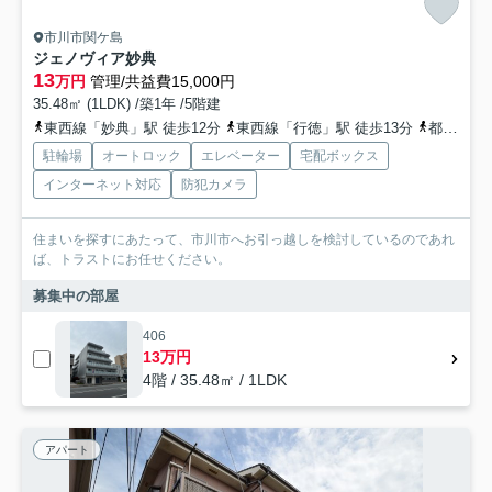
市川市関ケ島
ジェノヴィア妙典
13
万円
管理/共益費15,000円
35.48㎡ (1LDK) /築1年 /5階建
東西線「妙典」駅 徒歩12分
東西線「行徳」駅 徒歩13分
都営新宿線「瑞江」駅 徒歩33分
駐輪場
オートロック
エレベーター
宅配ボックス
インターネット対応
防犯カメラ
住まいを探すにあたって、市川市へお引っ越しを検討しているのであれ
ば、トラストにお任せください。
募集中の部屋
406
13万円
4階 / 35.48㎡ / 1LDK
アパート