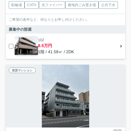
駐輪場
CATV
光ファイバー
敷地内ごみ置き場
公共下水
ご希望の条件など、何なりとお申し付けください。
募集中の部屋
102
8.5万円
1階 / 41.58㎡ / 2DK
賃貸マンション