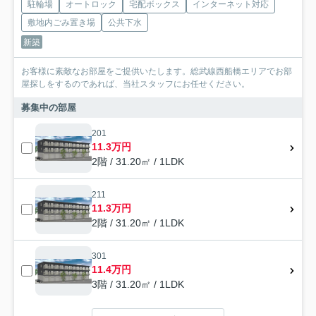
駐輪場
オートロック
宅配ボックス
インターネット対応
敷地内ごみ置き場
公共下水
新築
お客様に素敵なお部屋をご提供いたします。総武線西船橋エリアでお部
屋探しをするのであれば、当社スタッフにお任せください。
募集中の部屋
201
11.3万円
2階 / 31.20㎡ / 1LDK
211
11.3万円
2階 / 31.20㎡ / 1LDK
301
11.4万円
3階 / 31.20㎡ / 1LDK