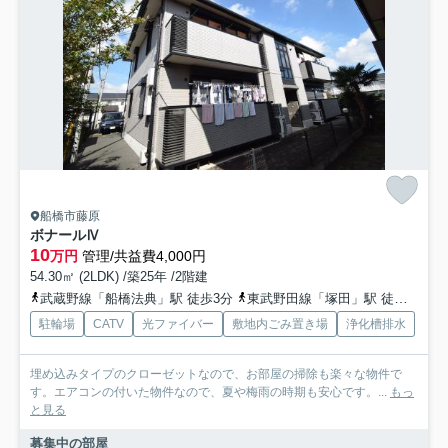
船橋市藤原
ボナールⅣ
10
万円
管理/共益費4,000円
54.30㎡ (2LDK) /築25年 /2階建
武蔵野線「船橋法典」駅 徒歩3分
東武野田線「塚田」駅 徒歩28分
駐輪場
CATV
光ファイバー
敷地内ごみ置き場
浄化槽排水
埋め込みタイプのクローゼットなので、お部屋の掃除も楽々な物件で
す。エアコンの付いた物件なので、夏や梅雨の時期も安心です。...
もっ
と見る
募集中の部屋