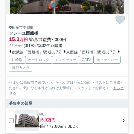
船橋市本郷町
ソレーユ西船橋
15.3
万円
管理/共益費7,000円
77.80㎡ (3LDK) /築32年 /7階建
総武線「西船橋」駅 徒歩7分
東西線「西船橋」駅 徒歩7分
京成本
駐輪場
オートロック
エレベーター
CATV
光ファイバー
防犯カメラ
住まいは船橋市で選びたい。そんな方は地元に強いトラストにご連絡く
ださい。気になる条件があればお気軽にスタッフまでお伝えく...
もっと
見る
募集中の部屋
401
15.3万円
4階 / 77.80㎡ / 3LDK