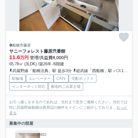
船橋市藤原
サニーフォレスト藤原弐番館
11.6
万円
管理/共益費8,000円
65.78㎡ (3LDK) /築26年 /6階建
武蔵野線「船橋法典」駅 徒歩3分
総武線「西船橋」駅 バス17分 「船橋法典駅」 停歩1分
駐輪場
エレベーター
CATV
宅配ボックス
インターネット対応
敷地内ごみ置き場
お引っ越しをするのであれば、当社まで是非ご連絡ください。当社では
特に武蔵野線船橋法典周辺の物件をメインにご紹介しておりま...
もっと
見る
募集中の部屋
402