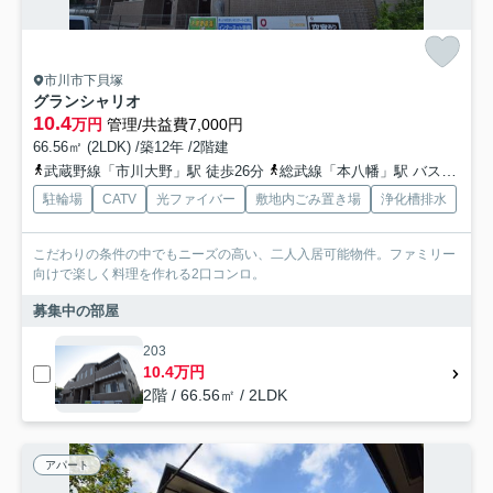
市川市下貝塚
グランシャリオ
10.4
万円
管理/共益費7,000円
66.56㎡ (2LDK) /築12年 /2階建
武蔵野線「市川大野」駅 徒歩26分
総武線「本八幡」駅 バス12分 「大野中央病院内」 停歩5分
駐輪場
CATV
光ファイバー
敷地内ごみ置き場
浄化槽排水
こだわりの条件の中でもニーズの高い、二人入居可能物件。ファミリー
向けで楽しく料理を作れる2口コンロ。
募集中の部屋
203
10.4万円
2階 / 66.56㎡ / 2LDK
アパート