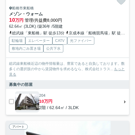
船橋市東船橋
メゾン・ウォーム
10
万円
管理/共益費8,000円
62.64㎡ (3LDK) /築36年 /5階建
総武線「東船橋」駅 徒歩13分
京成本線「船橋競馬場」駅 徒歩13分
駐輪場
エレベーター
CATV
光ファイバー
敷地内ごみ置き場
公共下水
総武線東船橋近辺の物件情報量は、豊富であると自負しております。数
多くの選択肢の中から賃貸物件を求めるなら、株式会社トラス...
もっと
見る
募集中の部屋
204
10万円
2階 / 62.64㎡ / 3LDK
アパート