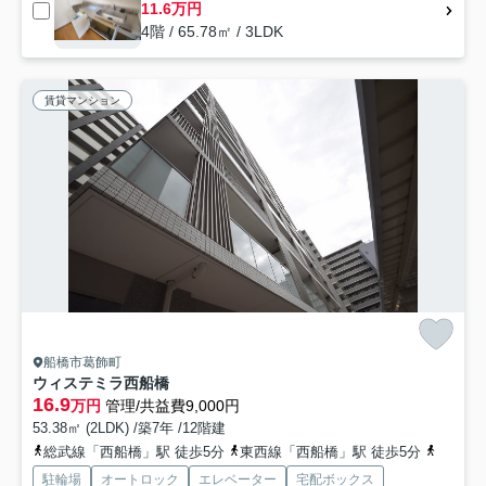
11.6万円
4階 / 65.78㎡ / 3LDK
賃貸マンション
船橋市葛飾町
ウィステミラ西船橋
16.9
万円
管理/共益費9,000円
53.38㎡ (2LDK) /築7年 /12階建
総武線「西船橋」駅 徒歩5分
東西線「西船橋」駅 徒歩5分
京葉線
駐輪場
オートロック
エレベーター
宅配ボックス