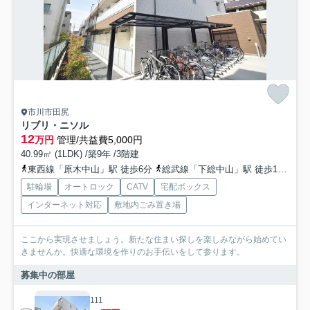
市川市田尻
リブリ・ニソル
12
万円
管理/共益費5,000円
40.99㎡ (1LDK) /築9年 /3階建
東西線「原木中山」駅 徒歩6分
総武線「下総中山」駅 徒歩16分
総
駐輪場
オートロック
CATV
宅配ボックス
インターネット対応
敷地内ごみ置き場
ここから実現させましょう。新たな住まい探しを楽しみながら始めてい
きませんか。快適な環境を作りのお手伝いをして参ります。
募集中の部屋
111