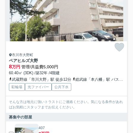
市川市大野町
ペアヒルズ大野
8
万円
管理/共益費5,000円
60.40㎡ (3DK) /築32年 /4階建
武蔵野線「市川大野」駅 徒歩12分
総武線「本八幡」駅 バス19分 「市立東松戸病院入口」 停歩12分
駐輪場
光ファイバー
公共下水
そんな方は地元に強いトラストにご連絡ください。気になる条件があれ
ばお気軽にスタッフまでお伝えください。
募集中の部屋
407