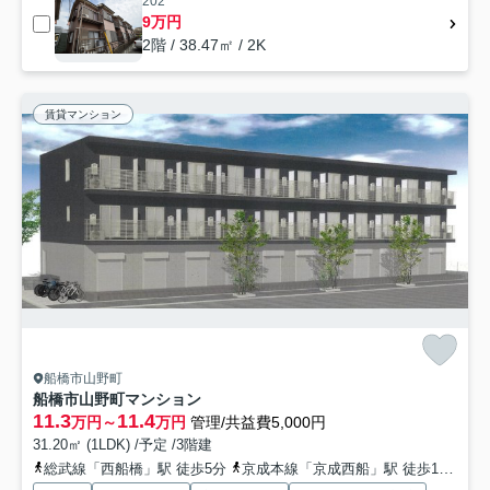
202
9万円
2階 / 38.47㎡ / 2K
賃貸マンション
船橋市山野町
船橋市山野町マンション
11.3
11.4
万円～
万円
管理/共益費5,000円
31.20㎡ (1LDK) /予定 /3階建
総武線「西船橋」駅 徒歩5分
京成本線「京成西船」駅 徒歩11分
京