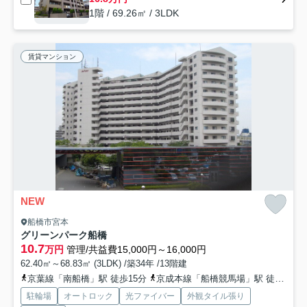
1階 / 69.26㎡ / 3LDK
賃貸マンション
NEW
船橋市宮本
グリーンパーク船橋
10.7
万円
管理/共益費15,000円～16,000円
62.40㎡～68.83㎡ (3LDK) /築34年 /13階建
京葉線「南船橋」駅 徒歩15分
京成本線「船橋競馬場」駅 徒歩6分
駐輪場
オートロック
光ファイバー
外観タイル張り