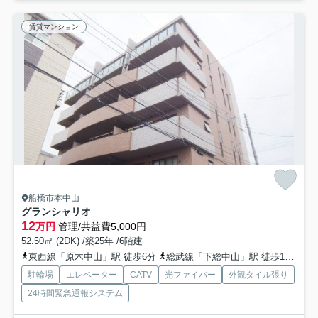
賃貸マンション
船橋市本中山
グランシャリオ
12
万円
管理/共益費5,000円
52.50㎡ (2DK) /築25年 /6階建
東西線「原木中山」駅 徒歩6分
総武線「下総中山」駅 徒歩13分
総
駐輪場
エレベーター
CATV
光ファイバー
外観タイル張り
24時間緊急通報システム