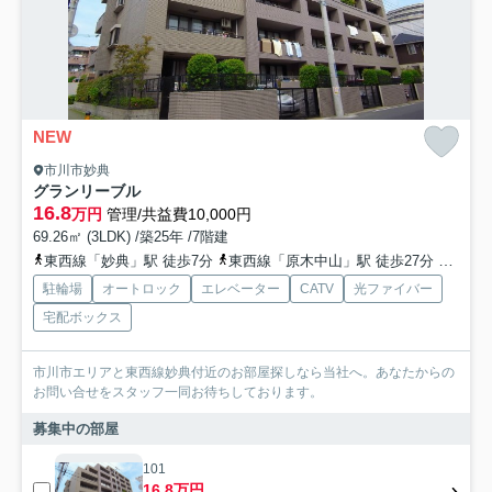
NEW
市川市妙典
グランリーブル
16.8
万円
管理/共益費10,000円
69.26㎡ (3LDK) /築25年 /7階建
東西線「妙典」駅 徒歩7分
東西線「原木中山」駅 徒歩27分
東西線
駐輪場
オートロック
エレベーター
CATV
光ファイバー
宅配ボックス
市川市エリアと東西線妙典付近のお部屋探しなら当社へ。あなたからの
お問い合せをスタッフ一同お待ちしております。
募集中の部屋
101
16.8万円