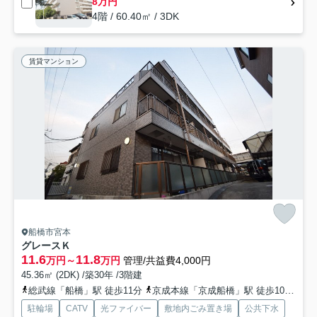
8万円
4階 / 60.40㎡ / 3DK
賃貸マンション
船橋市宮本
グレースＫ
11.6
11.8
万円～
万円
管理/共益費4,000円
45.36㎡ (2DK) /築30年 /3階建
総武線「船橋」駅 徒歩11分
京成本線「京成船橋」駅 徒歩10分
京
駐輪場
CATV
光ファイバー
敷地内ごみ置き場
公共下水