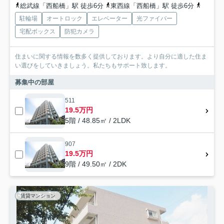
総武線「西船橋」駅 徒歩6分
東西線「西船橋」駅 徒歩6分
京葉線
駐輪場
オートロック
エレベーター
光ファイバー
宅配ボックス
防犯カメラ
住まいに関する情報を数多く提供しております。より自分に適した住ま
い選びをしていきましょう。私たちもサポート致します。
募集中の部屋
511
19.5万円
5階 / 48.85㎡ / 2LDK
907
19.5万円
9階 / 49.50㎡ / 2DK
賃貸マンション