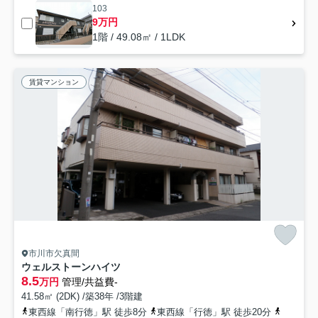
103
9万円
1階 / 49.08㎡ / 1LDK
賃貸マンション
市川市欠真間
ウェルストーンハイツ
8.5
万円
管理/共益費-
41.58㎡ (2DK) /築38年 /3階建
東西線「南行徳」駅 徒歩8分
東西線「行徳」駅 徒歩20分
東西線「