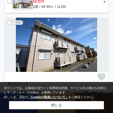
12万円
1階 / 40.99㎡ / 1LDK
アパート
船橋市上山町
シティハイツＳＵＺＵＫＩ Ⅱ
当サイトでは、お客様の当サイト利用状況把握、サービス向上検討を目的と
検索条件を変更
まとめてお問い合わせ
6.1
して、クッキー（Cookie）を使用しています。
万円
管理/共益費3,300円
詳しくは、当社の
「Cookieの取扱いについて」
をご確認ください。
52.14㎡ (3DK) /築35年 /2階建
武蔵野線「船橋法典」駅 徒歩16分
総武線「西船橋」駅 バス19分 「貝塚道」 停歩5分
閉じる
駐輪場
CATV
敷地内ごみ置き場
浄化槽排水