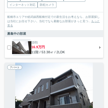
インターネット対応
防犯カメラ
船橋市エリアや総武線西船橋付近での新生活をお考えなら、お部屋探し
は当社にお任せ下さい。当社でなら素敵なお部屋がきっと見つ...
もっと
見る
募集中の部屋
1101
16.9万円
11階 / 53.38㎡ / 2LDK
アパート