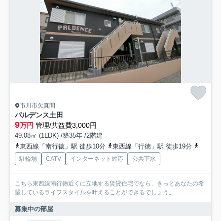
市川市欠真間
パルデンス土田
9
万円
管理/共益費3,000円
49.08㎡ (1LDK) /築35年 /2階建
東西線「南行徳」駅 徒歩10分
東西線「行徳」駅 徒歩19分
都営新
駐輪場
CATV
インターネット対応
公共下水
こちら東西線南行徳近くに立地する賃貸住宅でなら、きっとあなたの希
望しているライフスタイルを叶えることができるでしょう。
募集中の部屋