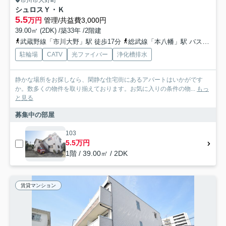
市川市大野町
シュロスＹ・Ｋ
5.5
万円
管理/共益費3,000円
39.00㎡ (2DK) /築33年 /2階建
武蔵野線「市川大野」駅 徒歩17分
総武線「本八幡」駅 バス25分 「公民館バス停」 停歩1分
駐輪場
CATV
光ファイバー
浄化槽排水
静かな場所をお探しなら、閑静な住宅街にあるアパートはいかがです
か。数多くの物件を取り揃えております。お気に入りの条件の物...
もっ
と見る
募集中の部屋
103
5.5万円
1階 / 39.00㎡ / 2DK
賃貸マンション