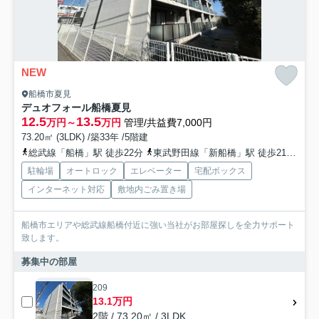
NEW
船橋市夏見
デュオフォール船橋夏見
12.5
13.5
万円～
万円
管理/共益費7,000円
73.20㎡ (3LDK) /築33年 /5階建
総武線「船橋」駅 徒歩22分
東武野田線「新船橋」駅 徒歩21分
東
駐輪場
オートロック
エレベーター
宅配ボックス
インターネット対応
敷地内ごみ置き場
船橋市エリアや総武線船橋付近に強い当社がお部屋探しを全力サポート
致します。
募集中の部屋
209
13.1万円
2階 / 73.20㎡ / 3LDK