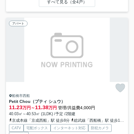
すべて見る（全4戸）
アパート
船橋市西船
Petit Chou（プティ シュウ）
11.23
11.38
万円～
万円
管理/共益費4,000円
40.03㎡～40.53㎡ (1LDK) /予定 /2階建
京成本線「京成西船」駅 徒歩8分
総武線「西船橋」駅 徒歩15分
京
CATV
宅配ボックス
インターネット対応
防犯カメラ