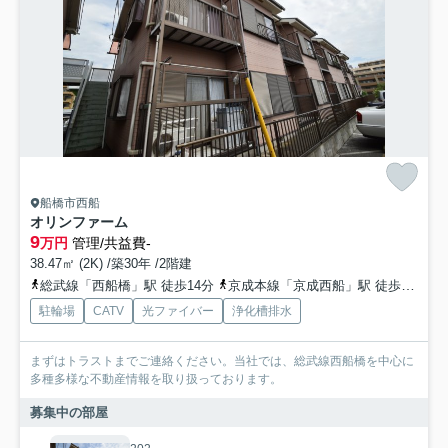
船橋市西船
オリンファーム
9
万円
管理/共益費-
38.47㎡ (2K) /築30年 /2階建
総武線「西船橋」駅 徒歩14分
京成本線「京成西船」駅 徒歩10分
駐輪場
CATV
光ファイバー
浄化槽排水
まずはトラストまでご連絡ください。当社では、総武線西船橋を中心に
多種多様な不動産情報を取り扱っております。
募集中の部屋