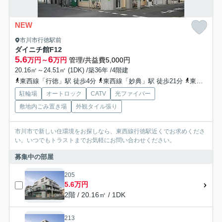
NEW
市川市行徳駅前
ダイニチ館F12
5.6
6
万円～
万円
管理/共益費5,000円
20.16㎡～24.51㎡ (1DK) /築36年 /4階建
東西線「行徳」駅 徒歩4分
東西線「妙典」駅 徒歩21分
東西線「南行徳」駅 徒歩25分
駐輪場
オートロック
CATV
光ファイバー
敷地内ごみ置き場
外観タイル張り
市川市で新しい住環境をお探しなら、東西線行徳駅近くでお求めくださ
い。いつでもトラストまでお気軽にお問い合わせください。
募集中の部屋
205
5.6万円
2階 / 20.16㎡ / 1DK
213