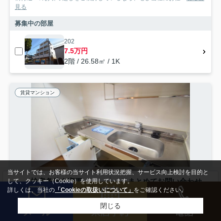
見る
募集中の部屋
202
7.5万円
2階 / 26.58㎡ / 1K
賃貸マンション
当サイトでは、お客様の当サイト利用状況把握、サービス向上検討を目的と
検索条件を変更
まとめてお問い合わせ
して、クッキー（Cookie）を使用しています。
詳しくは、当社の
「Cookieの取扱いについて」
をご確認ください。
閉じる
船橋市藤原
サニーフォレスト藤原弐番館