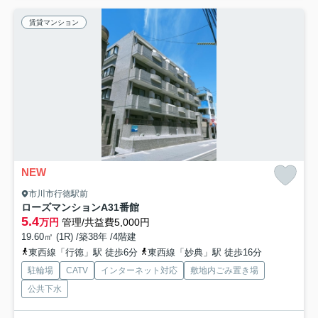
賃貸マンション
NEW
市川市行徳駅前
ローズマンションA31番館
5.4
万円
管理/共益費5,000円
19.60㎡ (1R) /築38年 /4階建
東西線「行徳」駅 徒歩6分
東西線「妙典」駅 徒歩16分
駐輪場
CATV
インターネット対応
敷地内ごみ置き場
公共下水