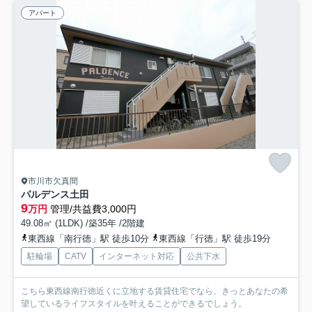
アパート
市川市欠真間
パルデンス土田
9
万円
管理/共益費3,000円
49.08㎡ (1LDK) /築35年 /2階建
東西線「南行徳」駅 徒歩10分
東西線「行徳」駅 徒歩19分
駐輪場
CATV
インターネット対応
公共下水
こちら東西線南行徳近くに立地する賃貸住宅でなら、きっとあなたの希
望しているライフスタイルを叶えることができるでしょう。