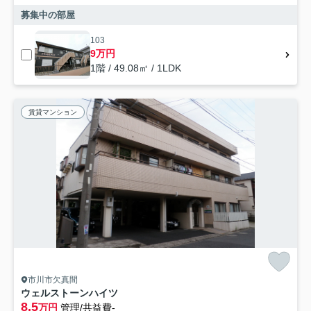
募集中の部屋
103
9万円
1階 / 49.08㎡ / 1LDK
賃貸マンション
市川市欠真間
ウェルストーンハイツ
8.5
万円
管理/共益費-