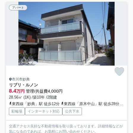
アパート
市川市妙典
リブリ・ルノン
8.4
万円
管理/共益費4,000円
28.56㎡ (1K) /築10年 /2階建
東西線「妙典」駅 徒歩12分
東西線「原木中山」駅 徒歩28分
東西
駐輪場
インターネット対応
公共下水
交通アクセス良好な不動産情報を取り扱っております。詳細情報などが
気になるのであれば、お気軽にお問い合わせください。