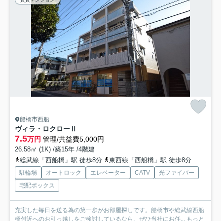
船橋市西船
ヴィラ・ロクローⅡ
7.5
万円
管理/共益費5,000円
26.58㎡ (1K) /築15年 /4階建
総武線「西船橋」駅 徒歩8分
東西線「西船橋」駅 徒歩8分
駐輪場
オートロック
エレベーター
CATV
光ファイバー
宅配ボックス
充実した毎日を送る為の第一歩がお部屋探しです。船橋市や総武線西船
橋付近へのお引っ越しをご検討しているなら、ぜひ当社にお任...
もっと