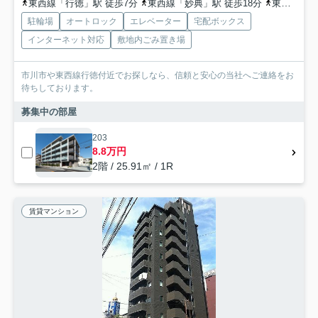
東西線「行徳」駅 徒歩7分
東西線「妙典」駅 徒歩18分
東西線「南行徳」駅 徒歩26分
駐輪場
オートロック
エレベーター
宅配ボックス
インターネット対応
敷地内ごみ置き場
市川市や東西線行徳付近でお探しなら、信頼と安心の当社へご連絡をお
待ちしております。
募集中の部屋
203
8.8万円
2階 / 25.91㎡ / 1R
賃貸マンション