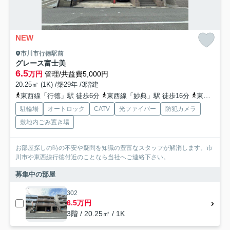
NEW
市川市行徳駅前
グレース富士美
6.5
万円
管理/共益費5,000円
20.25㎡ (1K) /築29年 /3階建
東西線「行徳」駅 徒歩6分
東西線「妙典」駅 徒歩16分
東西線「南行徳」駅 徒歩26分
駐輪場
オートロック
CATV
光ファイバー
防犯カメラ
敷地内ごみ置き場
お部屋探しの時の不安や疑問を知識の豊富なスタッフが解消します。市
川市や東西線行徳付近のことなら当社へご連絡下さい。
募集中の部屋
302
6.5万円
3階 / 20.25㎡ / 1K