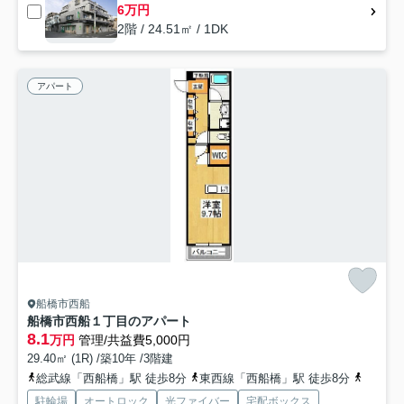
6万円
2階 / 24.51㎡ / 1DK
アパート
船橋市西船
船橋市西船１丁目のアパート
8.1
万円
管理/共益費5,000円
29.40㎡ (1R) /築10年 /3階建
総武線「西船橋」駅 徒歩8分
東西線「西船橋」駅 徒歩8分
武蔵野
駐輪場
オートロック
光ファイバー
宅配ボックス