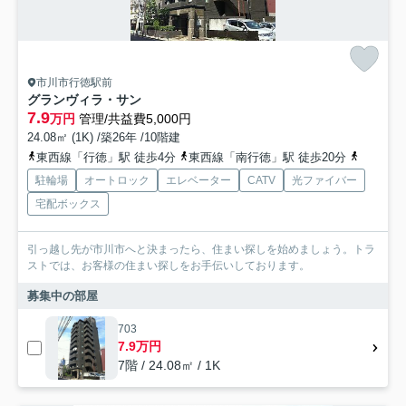
市川市行徳駅前
グランヴィラ・サン
7.9
万円
管理/共益費5,000円
24.08㎡ (1K) /築26年 /10階建
東西線「行徳」駅 徒歩4分
東西線「南行徳」駅 徒歩20分
東西線「
駐輪場
オートロック
エレベーター
CATV
光ファイバー
宅配ボックス
引っ越し先が市川市へと決まったら、住まい探しを始めましょう。トラ
ストでは、お客様の住まい探しをお手伝いしております。
募集中の部屋
703
7.9万円
7階 / 24.08㎡ / 1K