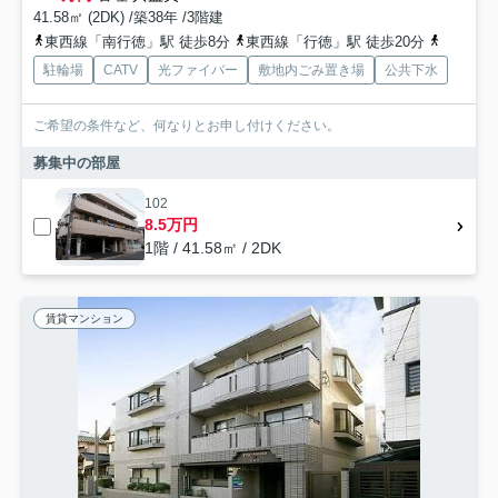
41.58㎡ (2DK) /築38年 /3階建
東西線「南行徳」駅 徒歩8分
東西線「行徳」駅 徒歩20分
東西線「
駐輪場
CATV
光ファイバー
敷地内ごみ置き場
公共下水
ご希望の条件など、何なりとお申し付けください。
募集中の部屋
102
8.5万円
1階 / 41.58㎡ / 2DK
賃貸マンション