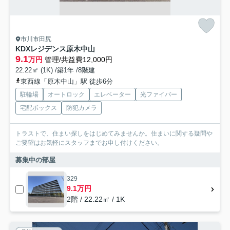
市川市田尻
KDXレジデンス原木中山
9.1
万円
管理/共益費12,000円
22.22㎡ (1K) /築1年 /8階建
東西線「原木中山」駅 徒歩6分
駐輪場
オートロック
エレベーター
光ファイバー
宅配ボックス
防犯カメラ
トラストで、住まい探しをはじめてみませんか。住まいに関する疑問や
ご要望はお気軽にスタッフまでお申し付けください。
募集中の部屋
329
9.1万円
2階 / 22.22㎡ / 1K