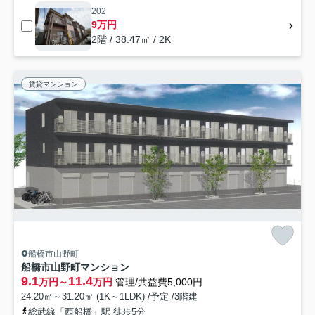
202
9万円
2階 / 38.47㎡ / 2K
賃貸マンション
船橋市山野町
船橋市山野町マンション
9.1
11.4
万円～
万円
管理/共益費5,000円
24.20㎡～31.20㎡ (1K～1LDK) /予定 /3階建
総武線「西船橋」駅 徒歩5分