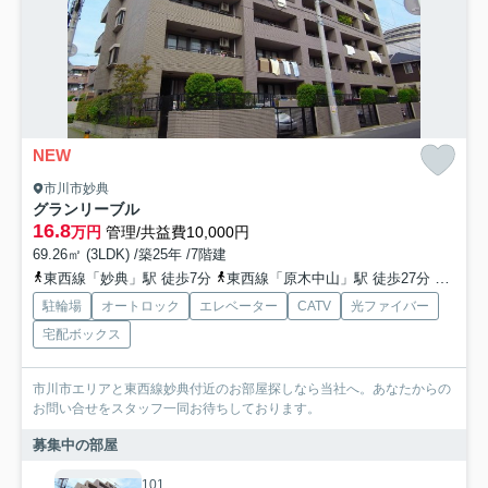
NEW
市川市妙典
グランリーブル
16.8
万円
管理/共益費10,000円
69.26㎡ (3LDK) /築25年 /7階建
東西線「妙典」駅 徒歩7分
東西線「原木中山」駅 徒歩27分
東西線
駐輪場
オートロック
エレベーター
CATV
光ファイバー
宅配ボックス
市川市エリアと東西線妙典付近のお部屋探しなら当社へ。あなたからの
お問い合せをスタッフ一同お待ちしております。
募集中の部屋
101