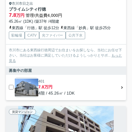
市川市日之出
プライムシティ行徳
7.8
万円
管理/共益費4,000円
45.26㎡ (1DK) /築37年 /4階建
東西線「行徳」駅 徒歩12分
東西線「妙典」駅 徒歩25分
駐輪場
CATV
光ファイバー
公共下水
市川市にある東西線行徳周辺でお住まいをお探しなら、当社にお任せ下
さい。当社はお客様に満足していただけるようしっかりとサポ...
もっと
見る
募集中の部屋
401
7.8万円
4階 / 45.26㎡ / 1DK
賃貸マンション