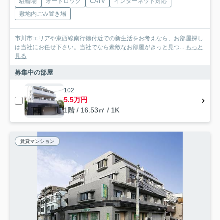
駐輪場
オートロック
CATV
インターネット対応
敷地内ごみ置き場
市川市エリアや東西線南行徳付近での新生活をお考えなら、お部屋探し
は当社にお任せ下さい。当社でなら素敵なお部屋がきっと見つ...
もっと
見る
募集中の部屋
102
5.5万円
1階 / 16.53㎡ / 1K
賃貸マンション