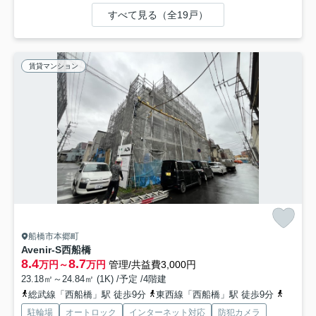
すべて見る（全19戸）
賃貸マンション
船橋市本郷町
Avenir-S西船橋
8.4
8.7
万円～
万円
管理/共益費3,000円
23.18㎡～24.84㎡ (1K) /予定 /4階建
総武線「西船橋」駅 徒歩9分
東西線「西船橋」駅 徒歩9分
武蔵野
駐輪場
オートロック
インターネット対応
防犯カメラ