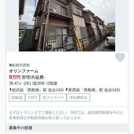
船橋市西船
オリンファーム
9
万円
管理/共益費-
38.47㎡ (2K) /築30年 /2階建
総武線「西船橋」駅 徒歩14分
東西線「西船橋」駅 徒歩14分
駐輪場
CATV
光ファイバー
浄化槽排水
まずはトラストまでご連絡ください。当社では、総武線西船橋を中心に
多種多様な不動産情報を取り扱っております。
募集中の部屋