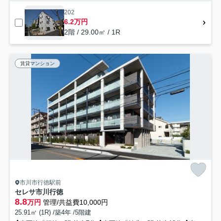
202
6.2万円
2階 / 29.00㎡ / 1R
賃貸マンション
市川市行徳駅前
セレサ市川行徳
8.8
万円
管理/共益費10,000円
25.91㎡ (1R) /築4年 /5階建