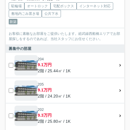
駐輪場
オートロック
宅配ボックス
インターネット対応
敷地内ごみ置き場
公共下水
新築
お客様に素敵なお部屋をご提供いたします。総武線西船橋エリアでお部
屋探しをするのであれば、当社スタッフにお任せください。
募集中の部屋
204
9.1万円
2階 / 25.44㎡ / 1K
205
9.1万円
2階 / 24.20㎡ / 1K
202
9.3万円
2階 / 25.80㎡ / 1K