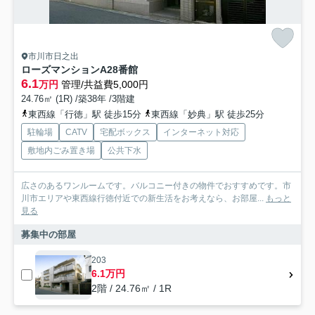
市川市日之出
ローズマンションA28番館
6.1
万円
管理/共益費5,000円
24.76㎡ (1R) /築38年 /3階建
東西線「行徳」駅 徒歩15分
東西線「妙典」駅 徒歩25分
駐輪場
CATV
宅配ボックス
インターネット対応
敷地内ごみ置き場
公共下水
広さのあるワンルームです。バルコニー付きの物件でおすすめです。市
川市エリアや東西線行徳付近での新生活をお考えなら、お部屋...
もっと
見る
募集中の部屋
203
6.1万円
2階 / 24.76㎡ / 1R