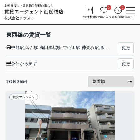
0
0
物件検索
お気に入り
閲覧履歴
メニュー
東西線の賃貸一覧
中野駅,落合駅,高田馬場駅,早稲田駅,神楽坂駅,飯田橋駅,九段下駅,竹橋駅,大手町駅,日本橋駅,茅場町駅,門前仲町駅,木場駅,東陽町駅,南砂町駅,西葛西駅,葛西駅,浦安駅,南行徳駅,行徳駅,妙典駅,原木中山駅,西船橋駅
変更
条件から探す
変更
172
棟
255
件
賃貸マンション