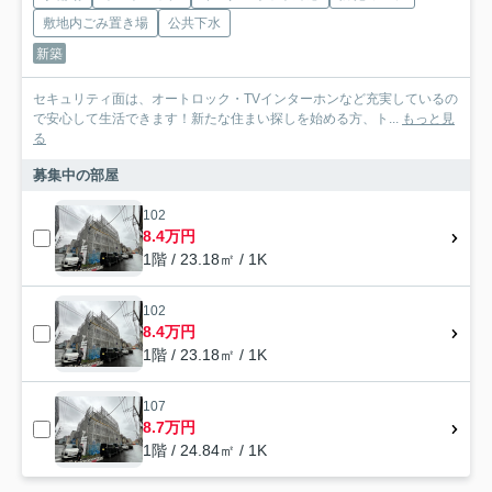
敷地内ごみ置き場
公共下水
新築
セキュリティ面は、オートロック・TVインターホンなど充実しているの
で安心して生活できます！新たな住まい探しを始める方、ト...
もっと見
る
募集中の部屋
102
8.4万円
1階 / 23.18㎡ / 1K
102
8.4万円
1階 / 23.18㎡ / 1K
107
8.7万円
1階 / 24.84㎡ / 1K