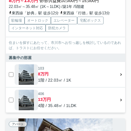
8
13
万円～
万円
管理/共益費10,000円～15,000円
22.03㎡～35.48㎡ (1K～1LDK) /築1年 /5階建
東西線「妙典」駅 徒歩12分
東西線「行徳」駅 徒歩13分
駐輪場
オートロック
エレベーター
宅配ボックス
インターネット対応
防犯カメラ
住まいを探すにあたって、市川市へお引っ越しを検討しているのであれ
ば、トラストにお任せください。
募集中の部屋
103
8万円
1階 / 22.03㎡ / 1K
406
13万円
4階 / 35.48㎡ / 1LDK
アパート