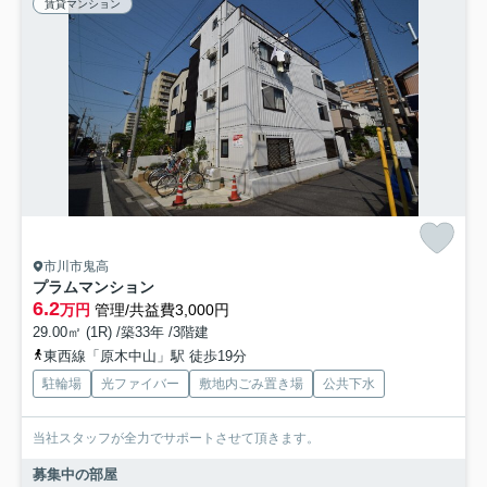
賃貸マンション
市川市鬼高
プラムマンション
6.2
万円
管理/共益費3,000円
29.00㎡ (1R) /築33年 /3階建
東西線「原木中山」駅 徒歩19分
駐輪場
光ファイバー
敷地内ごみ置き場
公共下水
当社スタッフが全力でサポートさせて頂きます。
募集中の部屋