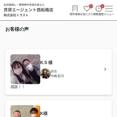
0
0
物件検索
お気に入り
閲覧履歴
メニュー
お客様の声
K.S 様
担当
中嶋 彩乃
感謝！！
K様