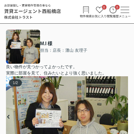
0
0
物件検索
お気に入り
閲覧履歴
メニュー
M.I 様
担当：店長：灘山 友理子
良い物件が見つかってよかったです。
実際に部屋を見て、住みたいとより強く思いました。
1
/
2