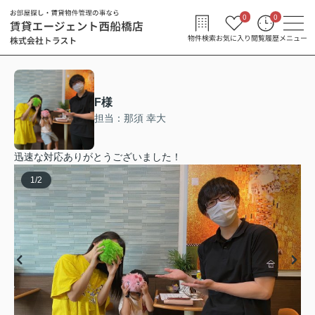
0
0
物件検索
お気に入り
閲覧履歴
メニュー
F様
担当：那須 幸大
迅速な対応ありがとうございました！
1
/
2