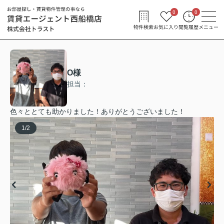
0
0
物件検索
お気に入り
閲覧履歴
メニュー
O様
担当：
色々ととても助かりました！ありがとうございました！
1
/
2