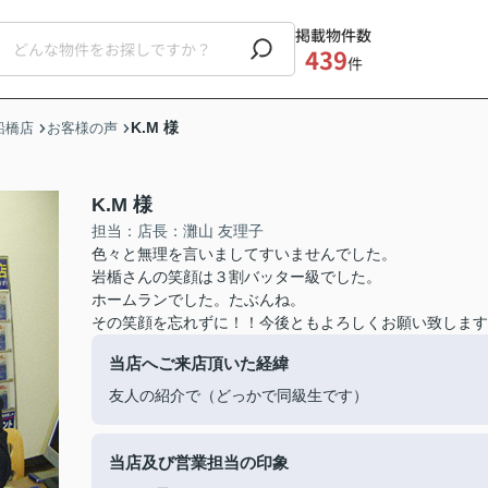
掲載物件数
439
件
K.M 様
船橋店
お客様の声
K.M 様
担当：店長：灘山 友理子
色々と無理を言いましてすいませんでした。
岩楯さんの笑顔は３割バッター級でした。
ホームランでした。たぶんね。
その笑顔を忘れずに！！今後ともよろしくお願い致します
当店へご来店頂いた経緯
友人の紹介で（どっかで同級生です）
当店及び営業担当の印象