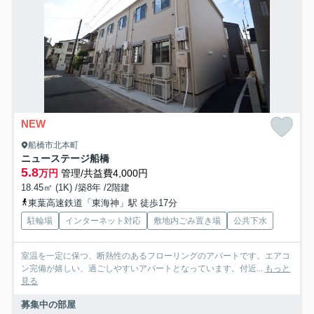
NEW
船橋市北本町
ニューステージ船橋
5.8
万円
管理/共益費4,000円
18.45㎡ (1K) /築8年 /2階建
東葉高速鉄道「東海神」駅 徒歩17分
駐輪場
インターネット対応
敷地内ごみ置き場
公共下水
室温を一定に保つ、断熱性のあるフローリングのアパートです。エアコ
ン完備が嬉しい、過ごしやすいアパートとなっています。付近...
もっと
見る
募集中の部屋