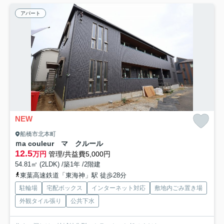
アパート
NEW
船橋市北本町
ｍa couleur マ クルール
12.5
万円
管理/共益費5,000円
54.81㎡ (2LDK) /築1年 /2階建
東葉高速鉄道「東海神」駅 徒歩28分
駐輪場
宅配ボックス
インターネット対応
敷地内ごみ置き場
外観タイル張り
公共下水