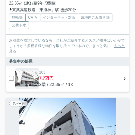
22.35㎡ (1K) /築9年 /3階建
東葉高速鉄道「東海神」駅 徒歩20分
駐輪場
CATV
インターネット対応
敷地内ごみ置き場
公共下水
お引越を検討しているなら、当社がご紹介するオススメ物件はいかがで
しょうか？多種多様な物件を取り扱っているので、きっと気に...
もっと
見る
募集中の部屋
203
7.7万円
2階 / 22.35㎡ / 1K
アパート