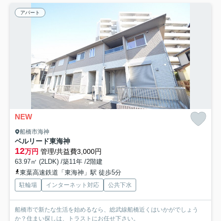
アパート
NEW
船橋市海神
ベルリード東海神
12
万円
管理/共益費3,000円
63.97㎡ (2LDK) /築11年 /2階建
東葉高速鉄道「東海神」駅 徒歩5分
駐輪場
インターネット対応
公共下水
船橋市で新たな生活を始めるなら、総武線船橋近くはいかがでしょう
か？住まい探しは、トラストにお任せ下さい。