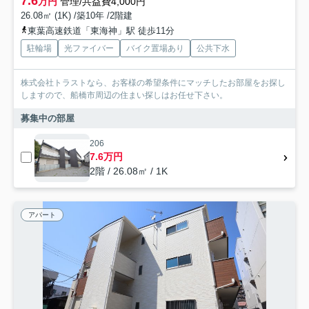
7.6
万円
管理/共益費4,000円
26.08㎡ (1K) /築10年 /2階建
東葉高速鉄道「東海神」駅 徒歩11分
駐輪場
光ファイバー
バイク置場あり
公共下水
株式会社トラストなら、お客様の希望条件にマッチしたお部屋をお探し
しますので、船橋市周辺の住まい探しはお任せ下さい。
募集中の部屋
206
7.6万円
2階 / 26.08㎡ / 1K
アパート