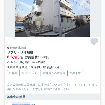
船橋市北本町
リブリ・リオ船橋
6.6
万円
管理/共益費4,000円
23.60㎡ (1K) /築10年 /3階建
東葉高速鉄道「東海神」駅 徒歩19分
駐輪場
光ファイバー
敷地内ごみ置き場
公共下水
室内設備は浴室乾燥機・洗面所独立など大変充実しております。お引っ
越しをお考えなら、まずはお気軽にご連絡下さい。
募集中の部屋