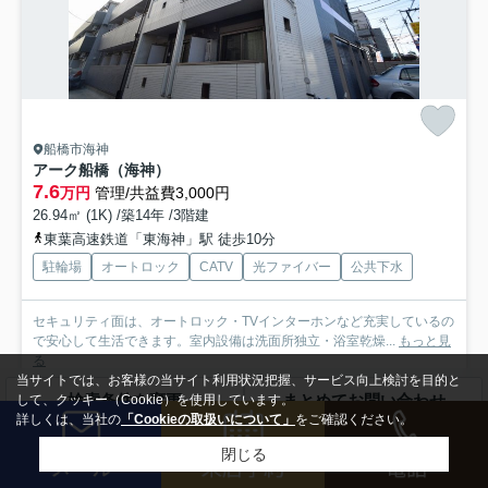
船橋市海神
アーク船橋（海神）
7.6
万円
管理/共益費3,000円
26.94㎡ (1K) /築14年 /3階建
東葉高速鉄道「東海神」駅 徒歩10分
駐輪場
オートロック
CATV
光ファイバー
公共下水
セキュリティ面は、オートロック・TVインターホンなど充実しているの
で安心して生活できます。室内設備は洗面所独立・浴室乾燥...
もっと見
る
当サイトでは、お客様の当サイト利用状況把握、サービス向上検討を目的と
募集中の部屋
検索条件を変更
まとめてお問い合わせ
して、クッキー（Cookie）を使用しています。
詳しくは、当社の
「Cookieの取扱いについて」
をご確認ください。
305
閉じる
7.6万円
3階 / 26.94㎡ / 1K