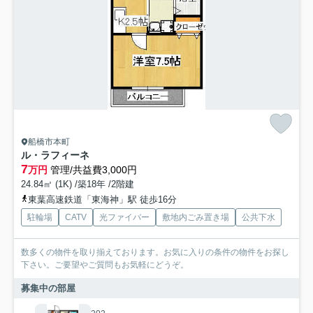
船橋市本町
ル・ラフィーネ
7
万円
管理/共益費3,000円
24.84㎡ (1K) /築18年 /2階建
東葉高速鉄道「東海神」駅 徒歩16分
駐輪場
CATV
光ファイバー
敷地内ごみ置き場
公共下水
数多くの物件を取り揃えております。お気に入りの条件の物件をお探し
下さい。ご要望やご質問もお気軽にどうぞ。
募集中の部屋