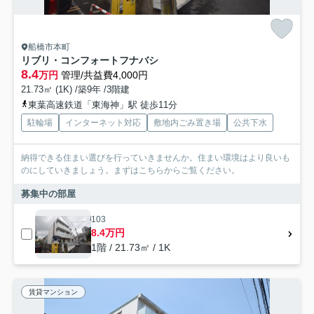
船橋市本町
リブリ・コンフォートフナバシ
8.4
万円
管理/共益費4,000円
21.73㎡ (1K) /築9年 /3階建
東葉高速鉄道「東海神」駅 徒歩11分
駐輪場
インターネット対応
敷地内ごみ置き場
公共下水
納得できる住まい選びを行っていきませんか。住まい環境はより良いも
のにしていきましょう。まずはこちらからご覧ください。
募集中の部屋
103
8.4万円
1階 / 21.73㎡ / 1K
賃貸マンション