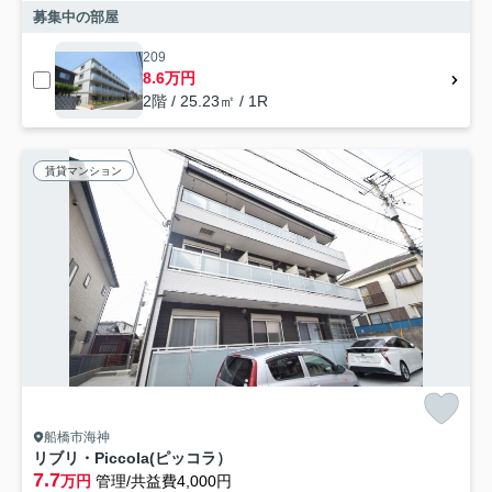
募集中の部屋
209
8.6万円
2階 / 25.23㎡ / 1R
賃貸マンション
船橋市海神
リブリ・Piccola(ピッコラ）
7.7
万円
管理/共益費4,000円