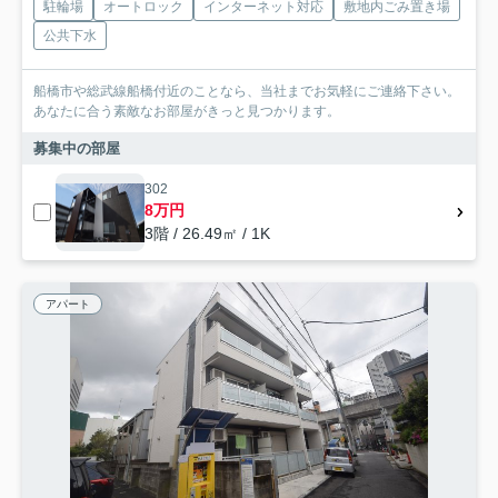
駐輪場
オートロック
インターネット対応
敷地内ごみ置き場
公共下水
船橋市や総武線船橋付近のことなら、当社までお気軽にご連絡下さい。
あなたに合う素敵なお部屋がきっと見つかります。
募集中の部屋
302
8万円
3階 / 26.49㎡ / 1K
アパート