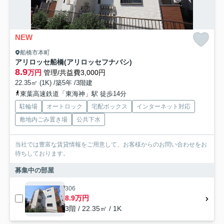
NEW
船橋市本町
アリロッセ船橋(アリロッセフナバシ)
8.9
万円
管理/共益費3,000円
22.35㎡ (1K) /築5年 /3階建
東葉高速鉄道「東海神」駅 徒歩14分
駐輪場
オートロック
宅配ボックス
インターネット対応
敷地内ごみ置き場
公共下水
当社では豊富な賃貸情報をご用意して、お客様からのお問い合わせをお
待ちしております。
募集中の部屋
306
8.9万円
3階 / 22.35㎡ / 1K