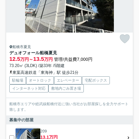
船橋市夏見
デュオフォール船橋夏見
12.5
13.5
万円～
万円
管理/共益費7,000円
73.20㎡ (3LDK) /築33年 /5階建
東葉高速鉄道「東海神」駅 徒歩21分
駐輪場
オートロック
エレベーター
宅配ボックス
インターネット対応
敷地内ごみ置き場
船橋市エリアや総武線船橋付近に強い当社がお部屋探しを全力サポート
致します。
募集中の部屋
209
13.1万円