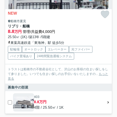
NEW
船橋市夏見
リブリ・船橋
8.8
万円
管理/共益費4,000円
25.50㎡ (1K) /築13年 /5階建
東葉高速鉄道「東海神」駅 徒歩5分
駐輪場
オートロック
エレベーター
光ファイバー
バイク置場あり
24時間緊急通報システム
トラストは船橋市の不動産会社として、沢山のお客様の住まい探しをし
て参りました。いつでも住まい探しのお手伝いをいたしますの...
もっと
見る
募集中の部屋
403
8.8万円
4階 / 25.50㎡ / 1K