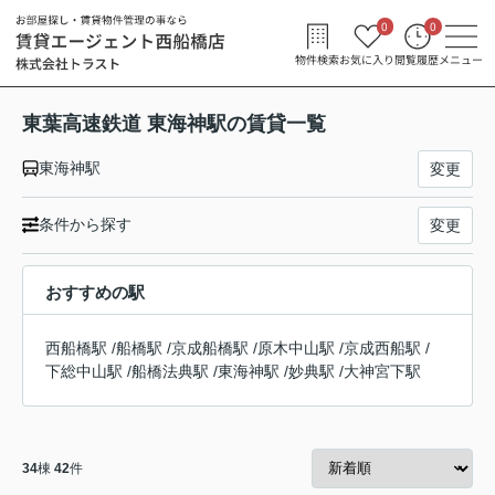
0
0
物件検索
お気に入り
閲覧履歴
メニュー
東葉高速鉄道 東海神駅の賃貸一覧
東海神駅
変更
条件から探す
変更
おすすめの駅
西船橋駅
/
船橋駅
/
京成船橋駅
/
原木中山駅
/
京成西船駅
/
下総中山駅
/
船橋法典駅
/
東海神駅
/
妙典駅
/
大神宮下駅
34
棟
42
件