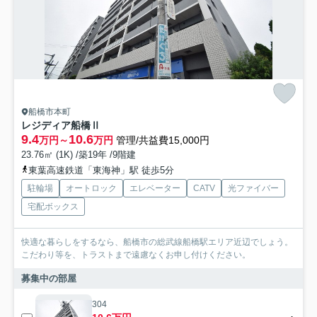
船橋市本町
レジディア船橋Ⅱ
9.4
10.6
万円～
万円
管理/共益費15,000円
23.76㎡ (1K) /築19年 /9階建
東葉高速鉄道「東海神」駅 徒歩5分
駐輪場
オートロック
エレベーター
CATV
光ファイバー
宅配ボックス
快適な暮らしをするなら、船橋市の総武線船橋駅エリア近辺でしょう。
こだわり等を、トラストまで遠慮なくお申し付けください。
募集中の部屋
304