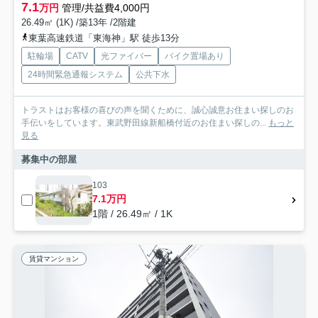
7.1
万円
管理/共益費4,000円
26.49㎡ (1K) /築13年 /2階建
東葉高速鉄道「東海神」駅 徒歩13分
駐輪場
CATV
光ファイバー
バイク置場あり
24時間緊急通報システム
公共下水
トラストはお客様の喜びの声を聞くために、誠心誠意お住まい探しのお
手伝いをしています。東武野田線新船橋付近のお住まい探しの...
もっと
見る
募集中の部屋
103
7.1万円
1階 / 26.49㎡ / 1K
賃貸マンション