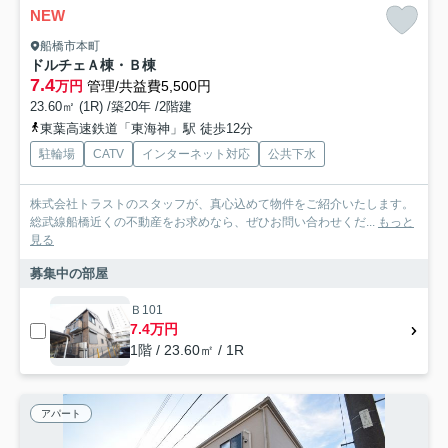
NEW
船橋市本町
ドルチェＡ棟・Ｂ棟
7.4
万円
管理/共益費5,500円
23.60㎡ (1R) /築20年 /2階建
東葉高速鉄道「東海神」駅 徒歩12分
駐輪場
CATV
インターネット対応
公共下水
株式会社トラストのスタッフが、真心込めて物件をご紹介いたします。
総武線船橋近くの不動産をお求めなら、ぜひお問い合わせくだ...
もっと
見る
募集中の部屋
Ｂ101
7.4万円
1階 / 23.60㎡ / 1R
アパート