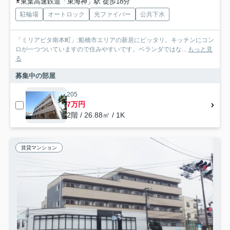
東葉高速鉄道「東海神」駅 徒歩18分
駐輪場
オートロック
光ファイバー
公共下水
「ミリアビタ南本町」:船橋市エリアの新居にピッタリ。キッチンにコン
ロが一つついていますので住みやすいです。ベランダではな...
もっと見
る
募集中の部屋
205
7万円
2階 / 26.88㎡ / 1K
賃貸マンション