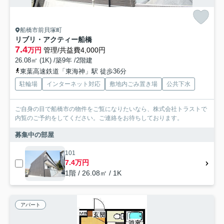
船橋市前貝塚町
リブリ・アクティー船橋
7.4
万円
管理/共益費4,000円
26.08㎡ (1K) /築9年 /2階建
東葉高速鉄道「東海神」駅 徒歩36分
駐輪場
インターネット対応
敷地内ごみ置き場
公共下水
ご自身の目で船橋市の物件をご覧になりたいなら、株式会社トラストで
内覧のご予約をしてください。ご連絡をお待ちしております。
募集中の部屋
101
7.4万円
1階 / 26.08㎡ / 1K
アパート