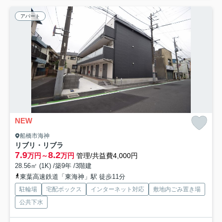
アパート
NEW
船橋市海神
リブリ・リブラ
7.9
8.2
万円～
万円
管理/共益費4,000円
28.56㎡ (1K) /築9年 /3階建
東葉高速鉄道「東海神」駅 徒歩11分
駐輪場
宅配ボックス
インターネット対応
敷地内ごみ置き場
公共下水