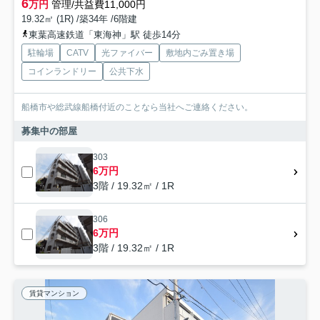
6
万円
管理/共益費11,000円
19.32㎡ (1R) /築34年 /6階建
東葉高速鉄道「東海神」駅 徒歩14分
駐輪場
CATV
光ファイバー
敷地内ごみ置き場
コインランドリー
公共下水
船橋市や総武線船橋付近のことなら当社へご連絡ください。
募集中の部屋
303
6万円
3階 / 19.32㎡ / 1R
306
6万円
3階 / 19.32㎡ / 1R
賃貸マンション