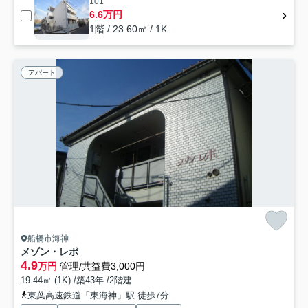
101
6.6万円
1階 / 23.60㎡ / 1K
アパート
船橋市海神
メゾン・レポ
4.9
万円
管理/共益費3,000円
19.44㎡ (1K) /築43年 /2階建
東葉高速鉄道「東海神」駅 徒歩7分