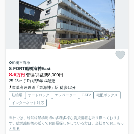
船橋市海神
S-FORT船橋海神East
8.6
万円
管理/共益費8,000円
25.23㎡ (1R) /築5年 /4階建
東葉高速鉄道「東海神」駅 徒歩12分
駐輪場
オートロック
エレベーター
CATV
宅配ボックス
インターネット対応
当社では、総武線船橋周辺の多種多様な賃貸情報を取り扱っておりま
す。総武線船橋の近くでお部屋探しをしている方は、当社までお...
もっ
と見る