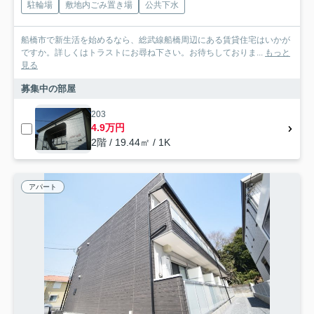
駐輪場
敷地内ごみ置き場
公共下水
船橋市で新生活を始めるなら、総武線船橋周辺にある賃貸住宅はいかが
ですか。詳しくはトラストにお尋ね下さい。お待ちしておりま...
もっと
見る
募集中の部屋
203
4.9万円
2階 / 19.44㎡ / 1K
アパート