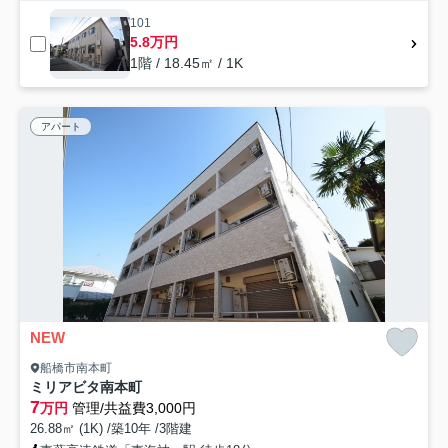
101
5.8万円
1階 / 18.45㎡ / 1K
アパート
NEW
船橋市南本町
ミリアビタ南本町
7
万円
管理/共益費3,000円
26.88㎡ (1K) /築10年 /3階建