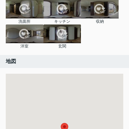
洗面所
キッチン
収納
洋室
玄関
地図