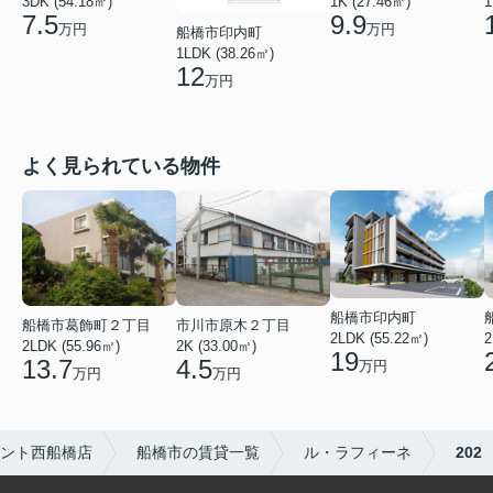
1K (27.46㎡)
1
3DK (54.18㎡)
9.9
7.5
万円
万円
船橋市印内町
1LDK (38.26㎡)
12
万円
よく見られている物件
船橋市印内町
船橋市葛飾町２丁目
市川市原木２丁目
2LDK (55.22㎡)
2
2LDK (55.96㎡)
2K (33.00㎡)
19
13.7
4.5
万円
万円
万円
ント西船橋店
船橋市の賃貸一覧
ル・ラフィーネ
202