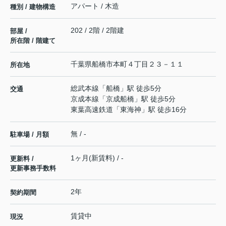
アパート / 木造
種別 / 建物構造
202 / 2階 / 2階建
部屋 /
所在階 / 階建て
千葉県
船橋市
本町
４丁目２３－１１
所在地
総武本線
「
船橋
」駅 徒歩5分
交通
京成本線
「
京成船橋
」駅 徒歩5分
東葉高速鉄道
「
東海神
」駅 徒歩16分
無 / -
駐車場 / 月額
1ヶ月(新賃料) / -
更新料 /
更新事務手数料
2年
契約期間
賃貸中
現況