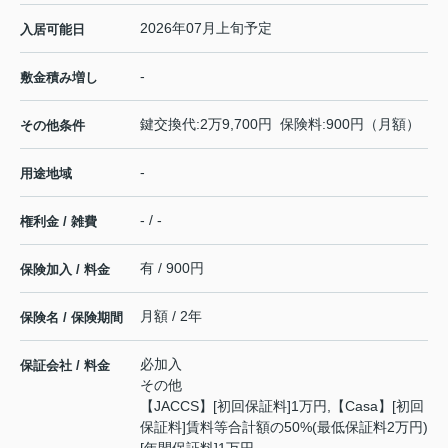
2026年07月上旬予定
入居可能日
-
敷金積み増し
鍵交換代:2万9,700円 保険料:900円（月額）
その他条件
-
用途地域
- / -
権利金 / 雑費
有 / 900円
保険加入 / 料金
月額 / 2年
保険名 / 保険期間
必加入
保証会社 / 料金
その他
【JACCS】[初回保証料]1万円,【Casa】[初回
保証料]賃料等合計額の50%(最低保証料2万円)
[年間保証料]1万円