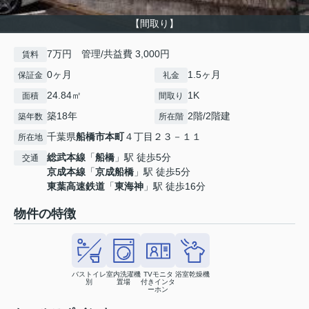
【間取り】
7万円 管理/共益費 3,000円
賃料
0ヶ月
1.5ヶ月
保証金
礼金
24.84㎡
1K
面積
間取り
築18年
2階/2階建
築年数
所在階
千葉県
船橋市
本町
４丁目２３－１１
所在地
総武本線
「
船橋
」駅 徒歩5分
交通
京成本線
「
京成船橋
」駅 徒歩5分
東葉高速鉄道
「
東海神
」駅 徒歩16分
物件の特徴
バストイレ
室内洗濯機
TVモニタ
浴室乾燥機
別
置場
付きインタ
ーホン