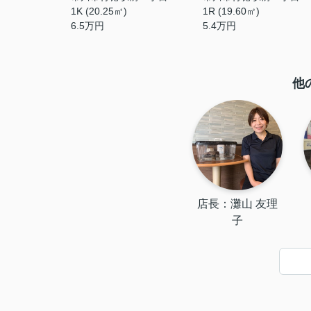
1K (20.25㎡)
1R (19.60㎡)
6.5
万円
5.4
万円
他
店長：灘山 友理
子