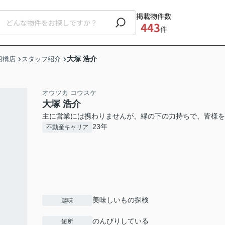
掲載物件数
443
件
大塚 浩介
船橋店
スタッフ紹介
オウツカ コウスケ
大塚 浩介
主に営業には携わりませんが、縁の下の力持ちで、皆様を
23年
不動産キャリア
美味しいもの探検
趣味
のんびりしている
短所