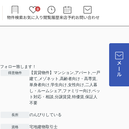
0
物件検索
お気に入り
閲覧履歴
来店予約
お問い合わせ
メール
フォロー致します！
【賃貸物件】マンション,アパート,一戸
得意物件
建て,メゾネット,高齢者向け・高専賃,
単身者向け,学生向け,女性向け,二人暮
し・ルームシェア,ファミリー向け,ペッ
ト対応・相談,分譲賃貸,特優賃,保証人
不要
のんびりしている
長所
宅地建物取引士
資格