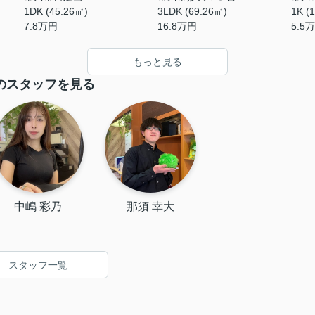
1DK (45.26㎡)
3LDK (69.26㎡)
1K (
7.8
万円
16.8
万円
5.5
万
もっと見る
のスタッフを見る
中嶋 彩乃
那須 幸大
スタッフ一覧