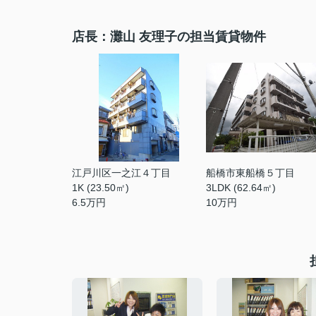
店長：灘山 友理子の担当賃貸物件
江戸川区一之江４丁目
船橋市東船橋５丁目
1K (23.50㎡)
3LDK (62.64㎡)
6.5
万円
10
万円