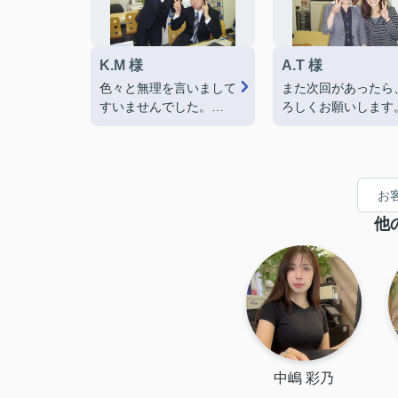
K.M 様
A.T 様
色々と無理を言いまして
また次回があったら
すいませんでした。
ろしくお願いします
岩楯さんの笑顔は３割バ
(笑)
ッター級でした。
飲みすぎには注意し
ホームランでした。たぶ
ょう～。
んね。
ずっとずっと…元気
お
その笑顔を忘れずに！！
仕事して下さい！！
今後ともよろしくお願い
他
致します！！
中嶋 彩乃