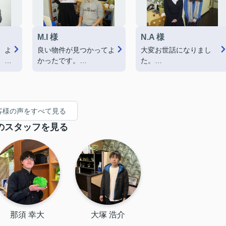
M.I 様
N.A 様
、よ
良い物件が見つかってよ
大変お世話になりまし
。
かったです。
た。
実際に部屋を見て、住み
紹介していただいた物件
まし
たいとより強く思いまし
をとても気に入りまし
た。
た。
にお
これからもよろしくお願
客様の声をすべて見る
い致します。
のスタッフを見る
那須 幸大
大塚 浩介