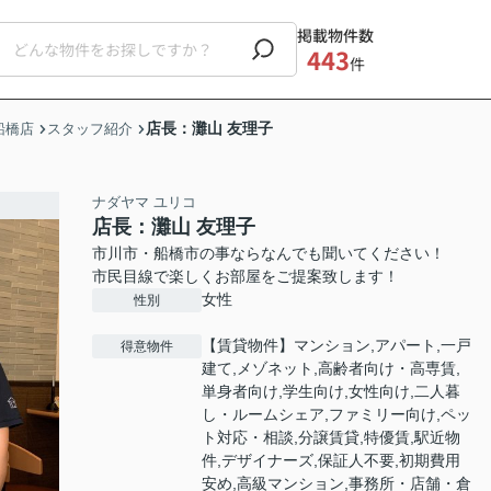
掲載物件数
443
件
店長：灘山 友理子
船橋店
スタッフ紹介
ナダヤマ ユリコ
店長：灘山 友理子
市川市・船橋市の事ならなんでも聞いてください！
市民目線で楽しくお部屋をご提案致します！
女性
性別
【賃貸物件】マンション,アパート,一戸
得意物件
建て,メゾネット,高齢者向け・高専賃,
単身者向け,学生向け,女性向け,二人暮
し・ルームシェア,ファミリー向け,ペッ
ト対応・相談,分譲賃貸,特優賃,駅近物
件,デザイナーズ,保証人不要,初期費用
安め,高級マンション,事務所・店舗・倉