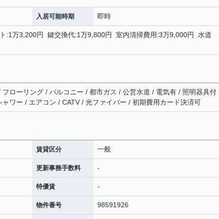
即時
入居可能時期
ト:1万3,200円 鍵交換代:1万9,800円 室内清掃費用:3万9,000円 水道
/ フローリング / バルコニー / 都市ガス / 公営水道 / 電気有 / 照明器具付
 シャワー / エアコン / CATV / 光ファイバー / 初期費用カード決済可
一般
賃貸区分
-
更新事務手数料
-
特優賃
98591926
物件番号