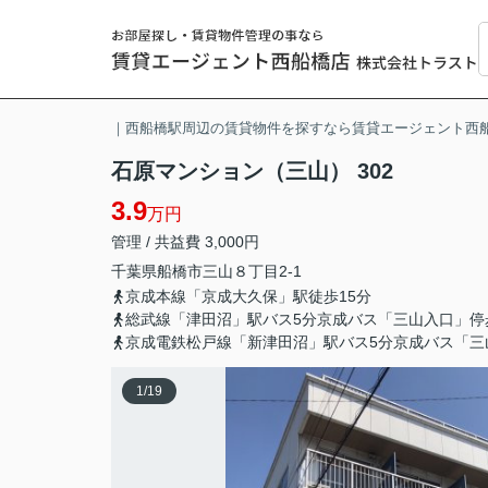
｜西船橋駅周辺の賃貸物件を探すなら賃貸エージェント西
石原マンション（三山） 302
3.9
万円
管理 / 共益費 3,000円
千葉県
船橋市
三山
８丁目2-1
京成本線「京成大久保」駅徒歩15分
総武線「津田沼」駅バス5分京成バス「三山入口」停
京成電鉄松戸線「新津田沼」駅バス5分京成バス「三
1
/
19