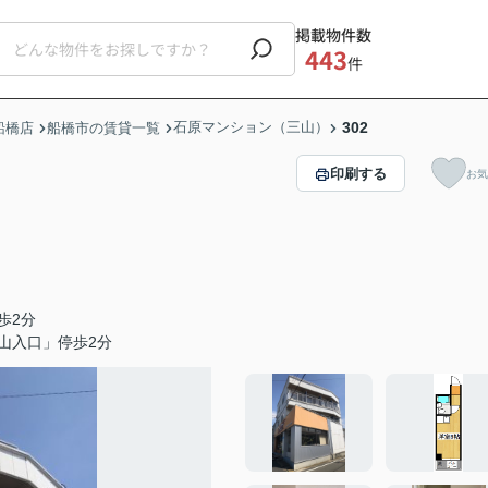
掲載物件数
443
件
石原マンション（三山）
302
船橋店
船橋市の賃貸一覧
印刷する
お気
歩2分
山入口」停歩2分