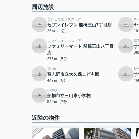
周辺施設
コンビニエンスストア
ス
セブンイレブン 船橋三山7丁目店
ヤ
35ｍ（1分）
1
コンビニエンスストア
保
ファミリーマート 船橋三山八丁目
す
店
3
376ｍ（5分）
その他
幼
習志野市立大久保こども園
す
447ｍ（6分）
4
小学校
船橋市立三山東小学校
544ｍ（7分）
近隣の物件