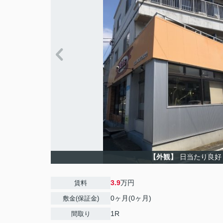
【外観】
日当たり良好
3.9
万円
賃料
0ヶ月(0ヶ月)
敷金(保証金)
1R
間取り