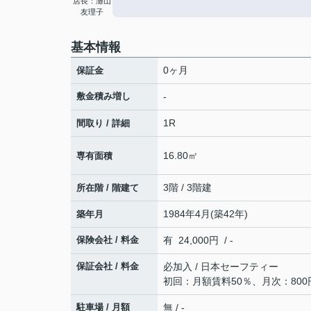
店長：灘山
友理子
基本情報
0ヶ月
保証金
敷金積み増し
-
1R
間取り / 詳細
16.80㎡
専有面積
3階 / 3階建
所在階 / 階建て
1984年4月(築42年)
築年月
保険会社 / 料金
有 24,000円 / -
保証会社 / 料金
必加入 / 日本セーフティー
初回：月額賃料50％、月次：800
駐車場 / 月額
無 / -