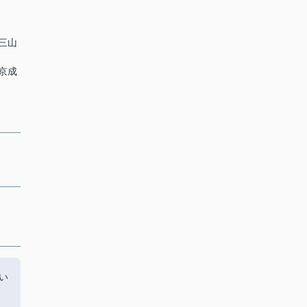
「三山
 京成
い