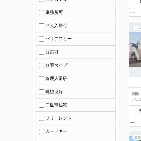
事務所可
２人入居可
アパ
バリアフリー
分割可
分譲タイプ
管理人常駐
眺望良好
間取
バル
二世帯住宅
フリーレント
カードキー
賃貸