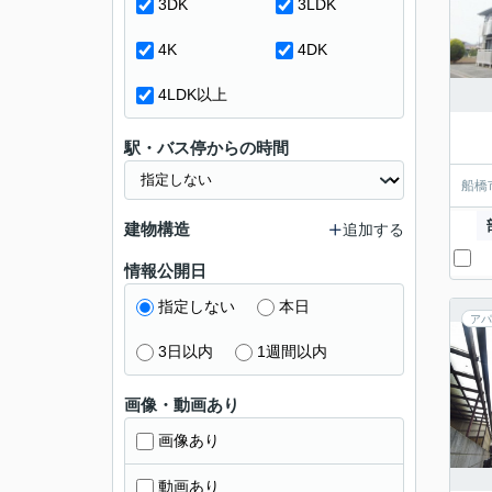
3DK
3LDK
4K
4DK
4LDK以上
駅・バス停からの時間
船橋
建物構造
追加する
情報公開日
指定しない
本日
アパ
3日以内
1週間以内
画像・動画あり
画像あり
動画あり