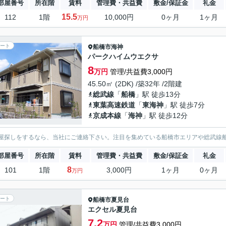
部屋番号
所在階
賃料
管理費・共益費
敷金/保証金
礼金
15.5
112
1階
10,000円
0ヶ月
1ヶ月
万円
ート
船橋市
海神
パークハイムウエクサ
8
万円
管理/共益費3,000円
45.50㎡ (2DK) /築32年 /2階建
総武線
「
船橋
」駅 徒歩13分
東葉高速鉄道
「
東海神
」駅 徒歩7分
京成本線
「
海神
」駅 徒歩12分
屋探しをするなら、当社にご連絡下さい。注目を集めている船橋市エリアや総武線
部屋番号
所在階
賃料
管理費・共益費
敷金/保証金
礼金
8
101
1階
3,000円
1ヶ月
0ヶ月
万円
ート
船橋市
夏見台
エクセル夏見台
7.2
万円
管理/共益費3,000円