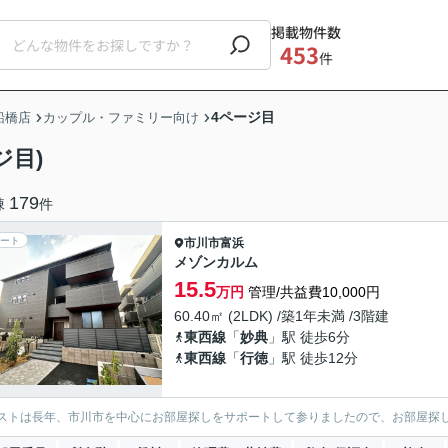
掲載物件数
453
件
4ページ目
船橋店
カップル・ファミリー向け
ジ目)
179
棟
件
ート
市川市
富浜
メゾンカルム
15.5
万円
管理/共益費10,000円
60.40㎡ (2LDK) /築1年未満 /3階建
東西線
「
妙典
」駅 徒歩6分
東西線
「
行徳
」駅 徒歩12分
ストは長年、市川市を中心にお部屋探しをサポートして参りましたので、お部屋探