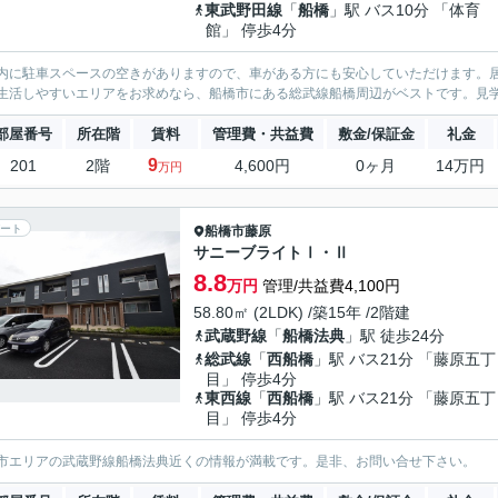
東武野田線
「
船橋
」駅 バス10分 「体育
館」 停歩4分
内に駐車スペースの空きがありますので、車がある方にも安心していただけます。
生活しやすいエリアをお求めなら、船橋市にある総武線船橋周辺がベストです。見
部屋番号
所在階
賃料
管理費・共益費
敷金/保証金
礼金
9
201
2階
4,600円
0ヶ月
14万円
万円
ート
船橋市
藤原
サニーブライトⅠ・Ⅱ
8.8
万円
管理/共益費4,100円
58.80㎡ (2LDK) /築15年 /2階建
武蔵野線
「
船橋法典
」駅 徒歩24分
総武線
「
西船橋
」駅 バス21分 「藤原五丁
目」 停歩4分
東西線
「
西船橋
」駅 バス21分 「藤原五丁
目」 停歩4分
市エリアの武蔵野線船橋法典近くの情報が満載です。是非、お問い合せ下さい。