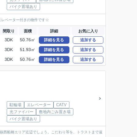
バイク置場あり
エレベーター付きの物件です☆
間取り
面積
詳細
お気に入り
3DK
50.76㎡
詳細を見る
追加する
3DK
51.93㎡
詳細を見る
追加する
3DK
50.76㎡
詳細を見る
追加する
駐輪場
エレベーター
CATV
光ファイバー
敷地内ごみ置き場
バイク置場あり
武線西船橋エリア近辺でしょう。こだわり等を、トラストまで遠