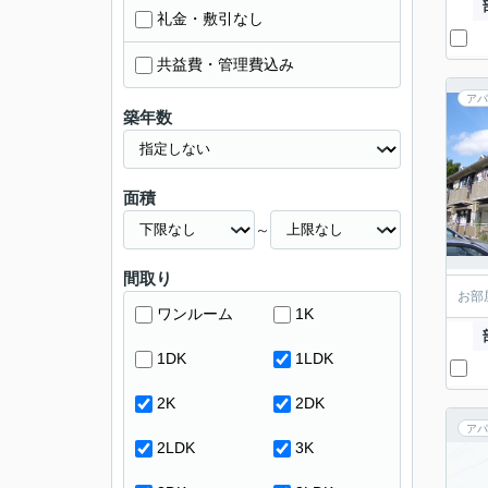
礼金・敷引なし
共益費・管理費込み
アパ
築年数
面積
～
間取り
お部
ワンルーム
1K
1DK
1LDK
2K
2DK
アパ
2LDK
3K