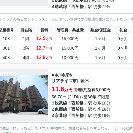
総武線
「
下総中山
」駅 徒歩17分
総武線
「
西船橋
」駅 徒歩27分
トロックのあるエントランスホールが嬉しい物件です◎快適な生活に欠かせない、
部屋番号
所在階
賃料
管理費・共益費
敷金/保証金
礼金
12.5
103
1階
15,000円
1ヶ月
0ヶ月
万円
12.7
301
3階
15,000円
1ヶ月
0ヶ月
万円
12.8
408
4階
10,000円
1ヶ月
0ヶ月
万円
マンション
市川市
原木
リアライズ市川原木
11.6
万円
管理/共益費6,000円
56.70㎡ (2LDK) /築36年 /7階建
総武線
「
西船橋
」駅 徒歩16分
東西線
「
西船橋
」駅 徒歩16分
京葉線
「
西船橋
」駅 徒歩16分
な生活はゆとりある間取りの2LDK物件で。快適な暮らしをするなら、市川市の総