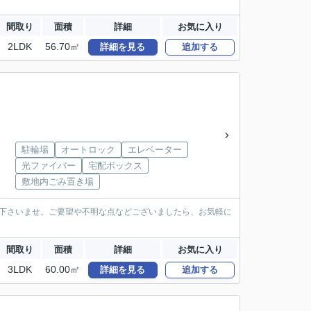
間取り
面積
詳細
お気に入り
2LDK
56.70㎡
詳細を見る
追加する
駐輪場
オートロック
エレベーター
光ファイバー
宅配ボックス
敷地内ごみ置き場
ご連絡下さいませ。ご要望や不明な点などございましたら、お気軽に
間取り
面積
詳細
お気に入り
3LDK
60.00㎡
詳細を見る
追加する