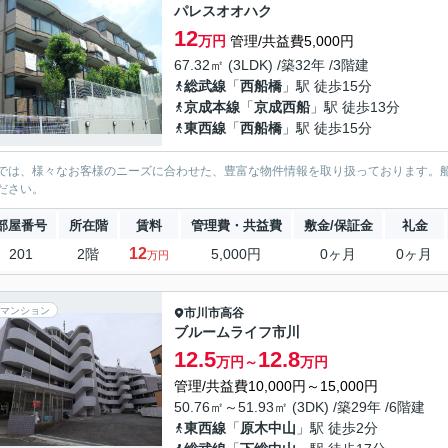
パレスオオハク
12
万円
管理/共益費5,000円
67.32㎡ (3LDK) /築32年 /3階建
総武線
「
西船橋
」駅 徒歩15分
京成本線
「
京成西船
」駅 徒歩13分
東西線
「
西船橋
」駅 徒歩15分
では、様々なお客様のニーズに合わせた、豊富な物件情報を取り扱っております。
ださい。
部屋番号
所在階
賃料
管理費・共益費
敷金/保証金
礼金
12
201
2階
5,000円
0ヶ月
0ヶ月
万円
マンション
市川市
高谷
ブルームライフ市川
12.5
12.8
万円～
万円
管理/共益費10,000円～15,000円
50.76㎡～51.93㎡ (3DK) /築29年 /6階建
東西線
「
原木中山
」駅 徒歩2分