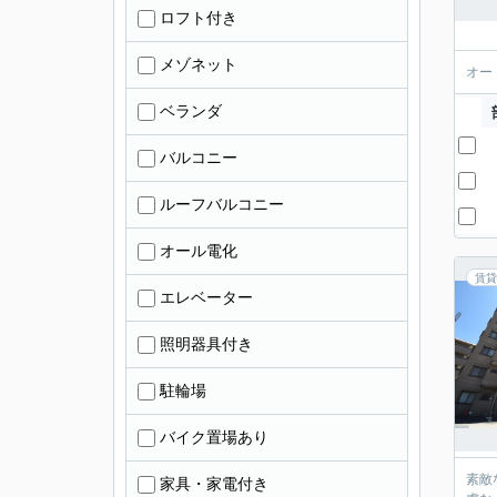
ロフト付き
メゾネット
オー
ベランダ
バルコニー
ルーフバルコニー
オール電化
賃貸
エレベーター
照明器具付き
駐輪場
バイク置場あり
素敵
家具・家電付き