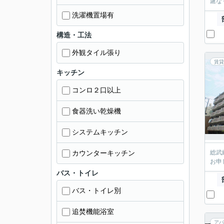
慮な
洗濯機置場有
構造・工法
外観タイル張り
賃貸
キッチン
コンロ２口以上
食器洗い乾燥機
システムキッチン
カウンターキッチン
総武
お申
バス・トイレ
バス・トイレ別
追焚機能浴室
アパ