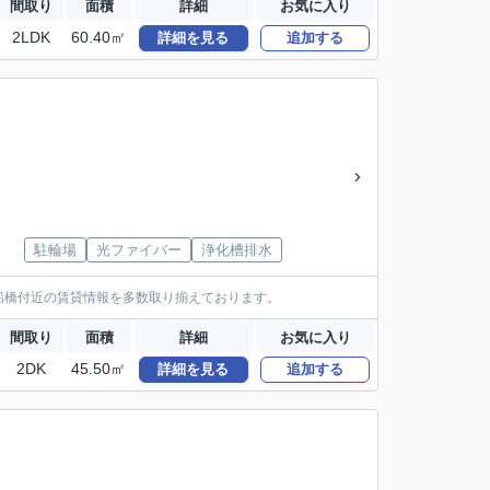
間取り
面積
詳細
お気に入り
2LDK
60.40㎡
詳細を見る
追加する
駐輪場
光ファイバー
浄化槽排水
船橋付近の賃貸情報を多数取り揃えております。
間取り
面積
詳細
お気に入り
2DK
45.50㎡
詳細を見る
追加する