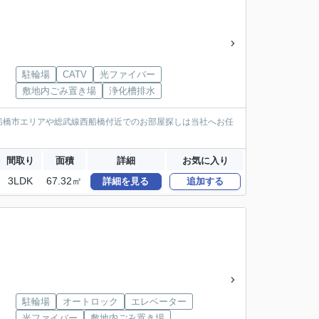
駐輪場
CATV
光ファイバー
敷地内ごみ置き場
浄化槽排水
船橋市エリアや総武線西船橋付近でのお部屋探しは当社へお任
間取り
面積
詳細
お気に入り
3LDK
67.32㎡
詳細を見る
追加する
駐輪場
オートロック
エレベーター
光ファイバー
敷地内ごみ置き場