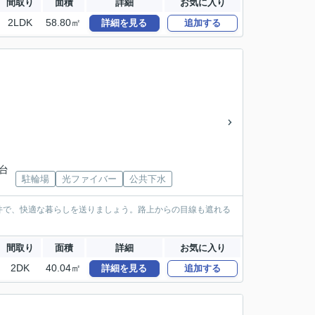
間取り
面積
詳細
お気に入り
2LDK
58.80㎡
詳細を見る
追加する
見台
駐輪場
光ファイバー
公共下水
件で、快適な暮らしを送りましょう。路上からの目線も遮れる
間取り
面積
詳細
お気に入り
2DK
40.04㎡
詳細を見る
追加する