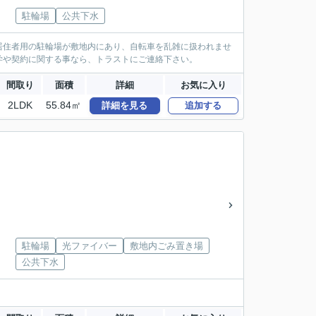
駐輪場
公共下水
居住者用の駐輪場が敷地内にあり、自転車を乱雑に扱われませ
学や契約に関する事なら、トラストにご連絡下さい。
間取り
面積
詳細
お気に入り
2LDK
55.84㎡
詳細を見る
追加する
駐輪場
光ファイバー
敷地内ごみ置き場
公共下水