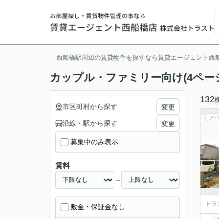
｜西船橋駅周辺の賃貸物件を探すなら賃貸エージェント西
カップル・ファミリー向け(4ペー
132
市区町村から探す
変更
アパ
沿線・駅から探す
変更
募集中のみ表示
賃料
～
トラ
敷金・保証金なし