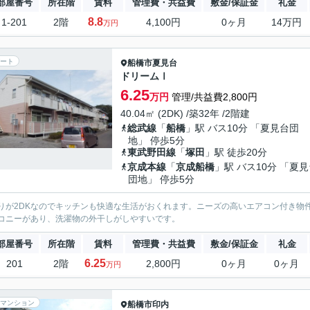
部屋番号
所在階
賃料
管理費・共益費
敷金/保証金
礼金
8.8
1-201
2階
4,100円
0ヶ月
14万円
万円
ート
船橋市
夏見台
ドリームⅠ
6.25
万円
管理/共益費2,800円
40.04㎡ (2DK) /築32年 /2階建
総武線
「
船橋
」駅 バス10分 「夏見台団
地」 停歩5分
東武野田線
「
塚田
」駅 徒歩20分
京成本線
「
京成船橋
」駅 バス10分 「夏
団地」 停歩5分
りが2DKなのでキッチンも快適な生活がおくれます。ニーズの高いエアコン付き物
コニーがあり、洗濯物の外干しがしやすいです。
部屋番号
所在階
賃料
管理費・共益費
敷金/保証金
礼金
6.25
201
2階
2,800円
0ヶ月
0ヶ月
万円
マンション
船橋市
印内