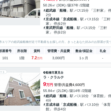
50.26㎡ (3DK) /築37年 /2階建
総武線
「
船橋
」駅 バス15分 「三軒家」 
2分
京成本線
「
京成船橋
」駅 バス15分 「三軒
家」 停歩2分
東武野田線
「
船橋
」駅 バス15分 「三軒
家」 停歩2分
市エリアの総武線船橋付近で不動産をお探しの方。きっとあなた好みのお部屋が見
部屋番号
所在階
賃料
管理費・共益費
敷金/保証金
礼金
7.2
101
1階
3,000円
1ヶ月
-
万円
ート
船橋市
夏見台
ラ・クラルテ
9
万円
管理/共益費4,600円
55.84㎡ (2LDK) /築14年 /2階建
総武線
「
船橋
」駅 バス10分 「体育館」 
4分
京成本線
「
京成船橋
」駅 バス10分 「体育
館」 停歩4分