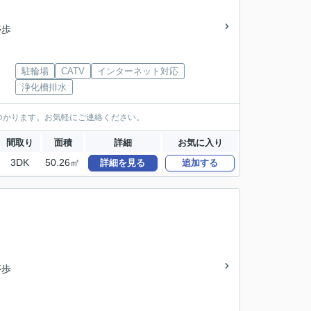
停歩
駐輪場
CATV
インターネット対応
浄化槽排水
つかります。お気軽にご連絡ください。
間取り
面積
詳細
お気に入り
3DK
50.26㎡
詳細を見る
追加する
停歩