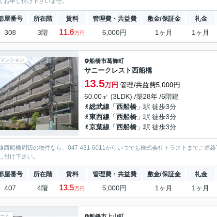
くお申し付け下さいませ。
部屋番号
所在階
賃料
管理費・共益費
敷金/保証金
礼金
11.6
308
3階
6,000円
1ヶ月
1ヶ月
万円
マンション
船橋市
葛飾町
サニークレスト西船橋
13.5
万円
管理/共益費5,000円
60.00㎡ (3LDK) /築28年 /6階建
総武線
「
西船橋
」駅 徒歩3分
東西線
「
西船橋
」駅 徒歩3分
京葉線
「
西船橋
」駅 徒歩3分
線西船橋周辺の物件なら、047-431-6011からいつでも株式会社トラストまで
し付け下さい。
部屋番号
所在階
賃料
管理費・共益費
敷金/保証金
礼金
13.5
407
4階
5,000円
1ヶ月
1ヶ月
万円
ート
船橋市
上山町