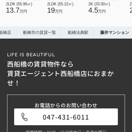
2LDK (55.96㎡)
2LDK (55.22㎡)
2K (33.00㎡)
2
13.7
19
4.5
万円
万円
万円
船橋店
船橋市の賃貸一覧
船橋法典駅
藤井マンション
LIFE IS BEAUTIFUL
西船橋の賃貸物件なら
賃貸エージェント西船橋店におまか
せ！
お電話からのお問い合わせ
047-431-6011
営業時間：10:00－18:30
定休日：毎週水曜日