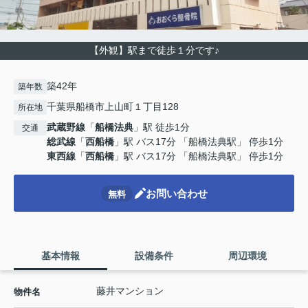
【外観】駅まで徒歩１分です♪
築42年
築年数
千葉県船橋市上山町１丁目128
所在地
武蔵野線
「
船橋法典
」駅 徒歩1分
交通
総武線
「
西船橋
」駅 バス17分 「船橋法典駅」 停歩1分
東西線
「
西船橋
」駅 バス17分 「船橋法典駅」 停歩1分
お問い合わせ
無料
基本情報
設備条件
周辺環境
藤井マンション
物件名