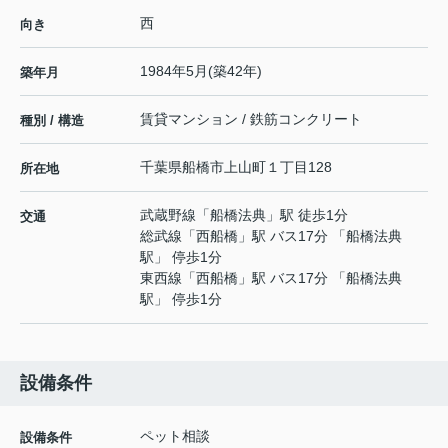
西
向き
1984年5月(築42年)
築年月
賃貸マンション / 鉄筋コンクリート
種別 / 構造
千葉県
船橋市
上山町
１丁目128
所在地
武蔵野線
「
船橋法典
」駅 徒歩1分
交通
総武線
「
西船橋
」駅 バス17分 「船橋法典
駅」 停歩1分
東西線
「
西船橋
」駅 バス17分 「船橋法典
駅」 停歩1分
設備条件
ペット相談
設備条件