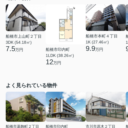
船橋市本町４丁目
船橋市上山町２丁目
1K (27.46㎡)
3DK (54.18㎡)
1
9.9
7.5
船橋市印内町
万円
万円
1LDK (38.26㎡)
12
万円
よく見られている物件
船橋市葛飾町２丁目
船橋市印内町
市川市原木２丁目