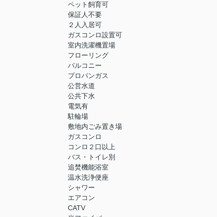
ペット飼育可
保証人不要
２人入居可
ガスコンロ設置可
室内洗濯機置場
フローリング
バルコニー
プロパンガス
公営水道
公共下水
電気有
駐輪場
敷地内ごみ置き場
ガスコンロ
コンロ２口以上
バス・トイレ別
追焚機能浴室
温水洗浄便座
シャワー
エアコン
CATV