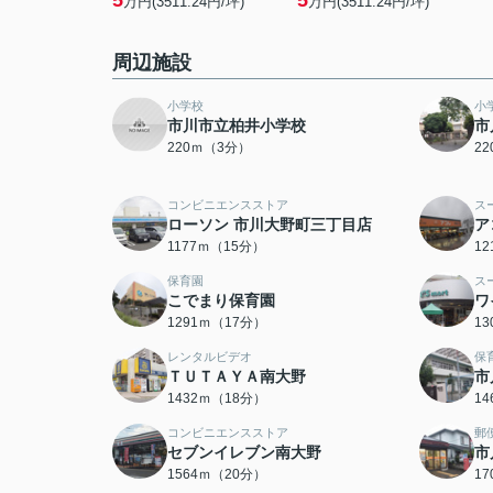
5
5
万円(3511.24円/坪)
万円(3511.24円/坪)
周辺施設
小学校
小
市川市立柏井小学校
市
220ｍ（3分）
2
コンビニエンスストア
ス
ローソン 市川大野町三丁目店
ア
1177ｍ（15分）
1
保育園
ス
こでまり保育園
ワ
1291ｍ（17分）
1
レンタルビデオ
保
ＴＵＴＡＹＡ南大野
市
1432ｍ（18分）
1
コンビニエンスストア
郵
セブンイレブン南大野
市
1564ｍ（20分）
1