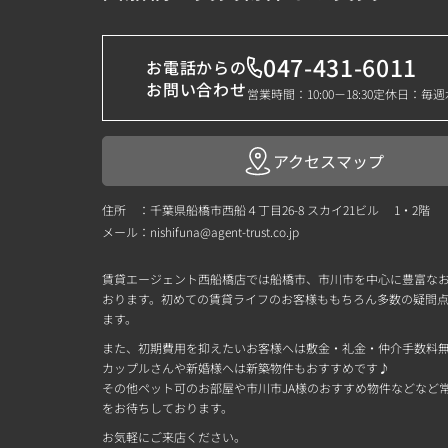
047-431-6011
お電話からの
お問い合わせ
営業時間：10:00－18:30
定休日：毎週
アクセスマップ
住所 ：千葉県船橋市西船４丁目26-8 スカイ21ビル 1・2階
メール：
nishifuna@agent-trust.co.jp
賃貸エージェント西船橋店では船橋市、市川市を中心に豊富な
おります。初めての賃貸ライフのお客様ももちろん多数の疑問
ます。
また、初期費用を抑えたいお客様へは敷金・礼金・仲介手数料
カップルさんや新婚様へは新築物件もおすすめです♪
その他ペット可のお部屋や市川市JA様のおすすめ物件などなど常時
をお待ちしております。
お気軽にご来店ください。