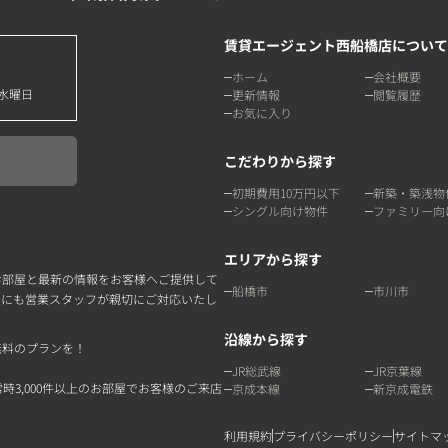
賃貸エージェント西船橋店について
ホーム
会社概要
水曜日
更新情報
閲覧履歴
お気に入り
こだわりから探す
初期費用10万円以下
新築・築浅物
シングル向け物件
ファミリー向
エリアから探す
お部屋と最新の情報をお客様へご提供して
船橋市
市川市
点にも営業スタッフが親切にご対応いたし
沿線から探す
無料のプランを！
JR総武線
JR京葉線
3,000件以上のお部屋でお客様のご来店
京成本線
新京成電鉄
利用規約
プライバシーポリシー
サイトマ