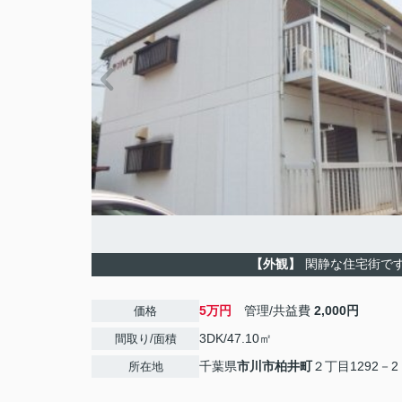
【外観】
閑静な住宅街で
5万円
管理/共益費
2,000円
価格
3DK/47.10㎡
間取り/面積
千葉県
市川市
柏井町
２丁目1292－2
所在地