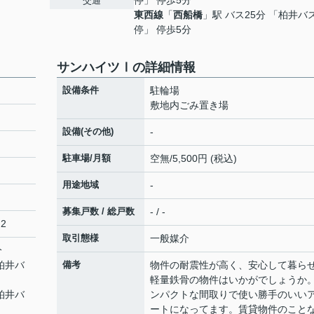
停」 停歩5分
交通
東西線
「
西船橋
」駅 バス25分 「柏井バ
停」 停歩5分
サンハイツⅠの詳細情報
設備条件
駐輪場
敷地内ごみ置き場
設備(その他)
-
駐車場/月額
空無/5,500円 (税込)
用途地域
-
募集戸数 / 総戸数
- / -
2
取引態様
一般媒介
分
「柏井バ
備考
物件の耐震性が高く、安心して暮ら
軽量鉄骨の物件はいかがでしょうか
「柏井バ
ンパクトな間取りで使い勝手のいい
ートになってます。賃貸物件のこと