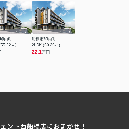
印内町
船橋市印内町
(55.22㎡)
2LDK (60.36㎡)
22.1
円
万円
ジェント西船橋店におまかせ！