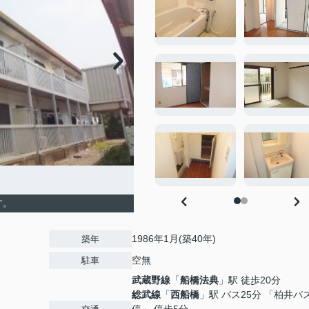
す。
1986年1月(築40年)
築年
空無
駐車
武蔵野線
「
船橋法典
」駅 徒歩20分
総武線
「
西船橋
」駅 バス25分 「柏井バ