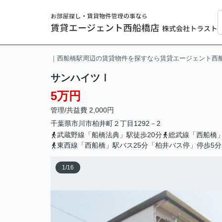
｜西船橋駅周辺の賃貸物件を探すなら賃貸エージェント西
サンハイツⅠ
5万円
管理/共益費 2,000円
千葉県
市川市
柏井町
２丁目1292－2
武蔵野線「船橋法典」駅徒歩20分
総武線「西船橋」
東西線「西船橋」駅バス25分「柏井バス停」停歩5分
1
/
16