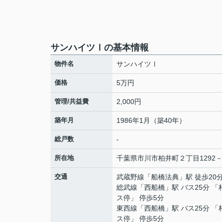
サンハイツⅠの基本情報
物件名
サンハイツⅠ
価格
5万円
管理/共益費
2,000円
築年月
1986年1月（築40年）
総戸数
-
所在地
千葉県
市川市
柏井町
２丁目1292－
交通
武蔵野線
「
船橋法典
」駅 徒歩20
総武線
「
西船橋
」駅 バス25分 
ス停」 停歩5分
東西線
「
西船橋
」駅 バス25分 
ス停」 停歩5分