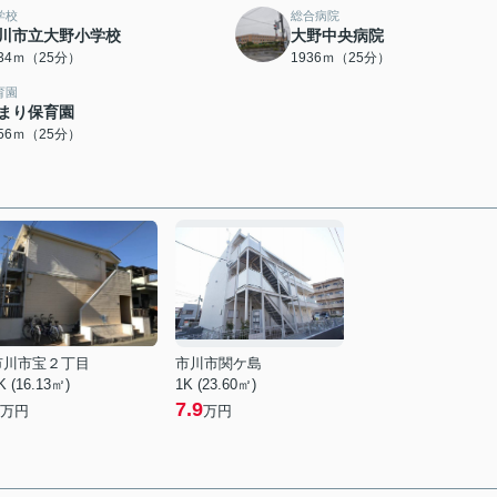
学校
総合病院
川市立大野小学校
大野中央病院
934ｍ（25分）
1936ｍ（25分）
育園
まり保育園
956ｍ（25分）
市川市宝２丁目
市川市関ケ島
K (16.13㎡)
1K (23.60㎡)
7.9
万円
万円