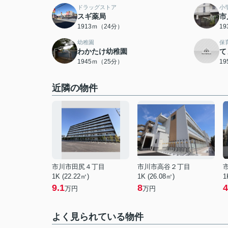
ドラッグストア
小
スギ薬局
市
1913ｍ（24分）
1
幼稚園
保
わかたけ幼稚園
て
1945ｍ（25分）
1
近隣の物件
市川市田尻４丁目
市川市高谷２丁目
1K (22.22㎡)
1K (26.08㎡)
1
9.1
8
4
万円
万円
よく見られている物件