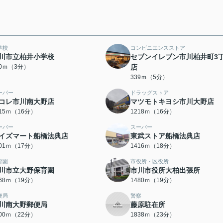
学校
コンビニエンスストア
川市立柏井小学校
セブンイレブン市川柏井町3
20ｍ（3分）
店
339ｍ（5分）
ーパー
ドラッグストア
コレ市川南大野店
マツモトキヨシ市川大野店
215ｍ（16分）
1218ｍ（16分）
ーパー
スーパー
イズマート船橋法典店
東武ストア船橋法典店
301ｍ（17分）
1416ｍ（18分）
育園
市役所・区役所
川市立大野保育園
市川市役所大柏出張所
468ｍ（19分）
1480ｍ（19分）
便局
警察
川南大野郵便局
藤原駐在所
700ｍ（22分）
1838ｍ（23分）