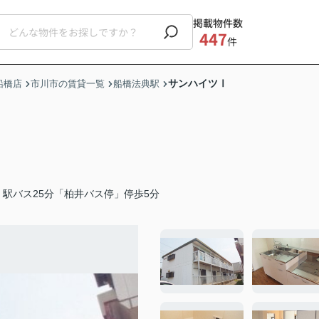
掲載物件数
447
件
サンハイツⅠ
船橋店
市川市の賃貸一覧
船橋法典駅
駅バス25分「柏井バス停」停歩5分