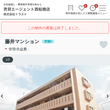
0
0
物件検索
お気に入り
閲覧履歴
メニュー
この物件の募集は終了しました。
藤井マンション
空室0
-
管理/共益費 -
1
/
3