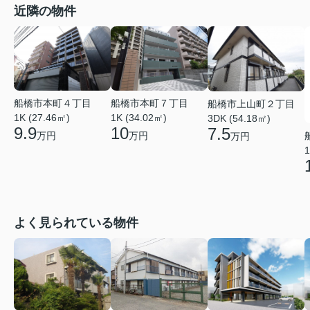
近隣の物件
船橋市本町４丁目
船橋市本町７丁目
船橋市上山町２丁目
1K (27.46㎡)
1K (34.02㎡)
3DK (54.18㎡)
9.9
10
7.5
万円
万円
万円
1
よく見られている物件