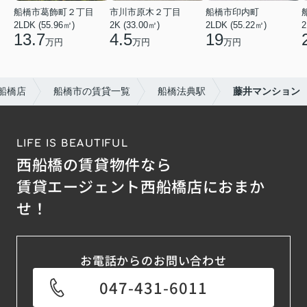
船橋市葛飾町２丁目
市川市原木２丁目
船橋市印内町
2LDK (55.96㎡)
2K (33.00㎡)
2LDK (55.22㎡)
2
13.7
4.5
19
万円
万円
万円
船橋店
船橋市の賃貸一覧
船橋法典駅
藤井マンション
LIFE IS BEAUTIFUL
西船橋の賃貸物件なら
賃貸エージェント西船橋店におまか
せ！
お電話からのお問い合わせ
047-431-6011