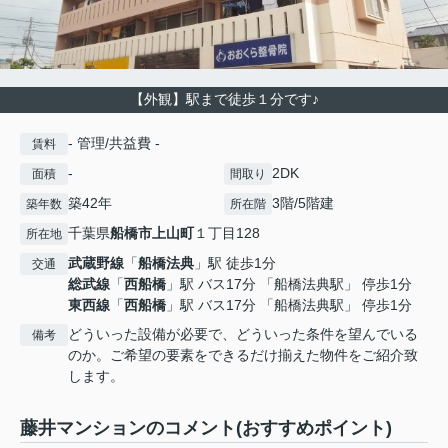
【外観】駅まで徒歩１分です♪
- 管理/共益費 -
賃料
-
2DK
面積
間取り
築42年
3階/5階建
築年数
所在階
千葉県
船橋市
上山町
１丁目128
所在地
武蔵野線
「
船橋法典
」駅 徒歩1分
交通
総武線
「
西船橋
」駅 バス17分 「船橋法典駅」 停歩1分
東西線
「
西船橋
」駅 バス17分 「船橋法典駅」 停歩1分
どういった設備が必要で、どういった条件を望んでいる
備考
のか。ご希望の要素をできるだけ揃えた物件をご紹介致
します。
藤井マンションのコメント(おすすめポイント)