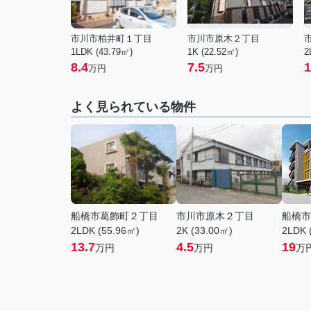
市川市柏井町１丁目
市川市原木２丁目
1LDK (43.79㎡)
1K (22.52㎡)
2
8.4
7.5
1
万円
万円
よく見られている物件
船橋市葛飾町２丁目
市川市原木２丁目
船橋市
2LDK (55.96㎡)
2K (33.00㎡)
2LDK 
13.7
4.5
19
万円
万円
万