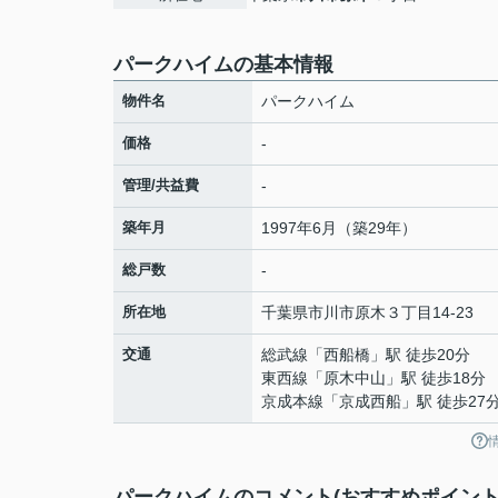
パークハイムの基本情報
物件名
パークハイム
価格
-
管理/共益費
-
築年月
1997年6月（築29年）
総戸数
-
所在地
千葉県
市川市
原木
３丁目14-23
交通
総武線
「
西船橋
」駅 徒歩20分
東西線
「
原木中山
」駅 徒歩18分
京成本線
「
京成西船
」駅 徒歩27
パークハイムのコメント(おすすめポイント