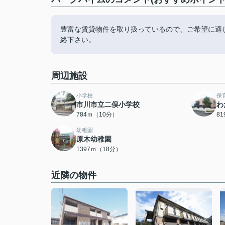
豊富な賃貸物件を取り扱っているので、ご希望に適
絡下さい。
周辺施設
小学校
保
市川市立二俣小学校
わ
784ｍ（10分）
8
幼稚園
原木幼稚園
1397ｍ（18分）
近隣の物件