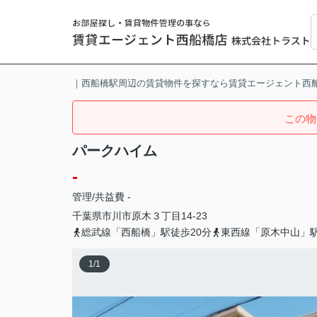
｜西船橋駅周辺の賃貸物件を探すなら賃貸エージェント西
この物
パークハイム
-
管理/共益費 -
千葉県
市川市
原木
３丁目14-23
総武線「西船橋」駅徒歩20分
東西線「原木中山」駅
1
/
1