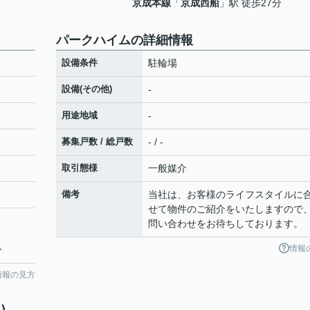
京成本線
「
京成西船
」駅 徒歩27分
パークハイムの詳細情報
設備条件
駐輪場
設備(その他)
-
用途地域
-
募集戸数 / 総戸数
- / -
取引態様
一般媒介
備考
当社は、お客様のライフスタイルに
せて物件のご紹介をいたしますので
問い合わせをお待ちしております。
情報
分
情報の見方
)