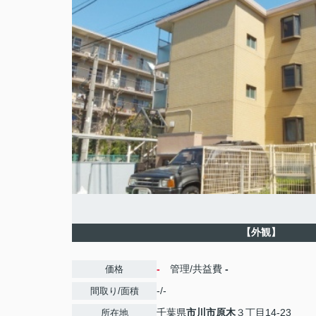
【外観】
-
管理/共益費
-
価格
-/-
間取り/面積
千葉県
市川市
原木
３丁目14-23
所在地