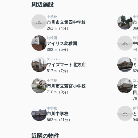
周辺施設
中学校
小
市川市立第四中学校
市
261ｍ（4分）
3
幼稚園
総
アイリス幼稚園
中
382ｍ（5分）
4
スーパー
コ
ワイズマート北方店
ミ
517ｍ（7分）
6
小学校
コ
市川市立若宮小学校
セ
710ｍ（9分）
目
7
中学校
保
市川中学校
と
862ｍ（11分）
9
近隣の物件