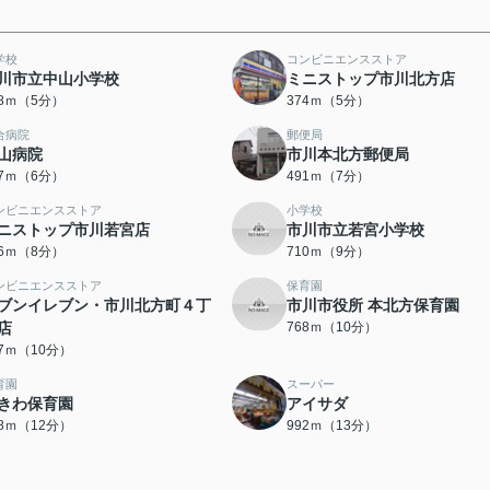
学校
コンビニエンスストア
川市立中山小学校
ミニストップ市川北方店
68ｍ（5分）
374ｍ（5分）
合病院
郵便局
山病院
市川本北方郵便局
47ｍ（6分）
491ｍ（7分）
ンビニエンスストア
小学校
ニストップ市川若宮店
市川市立若宮小学校
26ｍ（8分）
710ｍ（9分）
ンビニエンスストア
保育園
ブンイレブン・市川北方町４丁
市川市役所 本北方保育園
店
768ｍ（10分）
67ｍ（10分）
育園
スーパー
きわ保育園
アイサダ
48ｍ（12分）
992ｍ（13分）