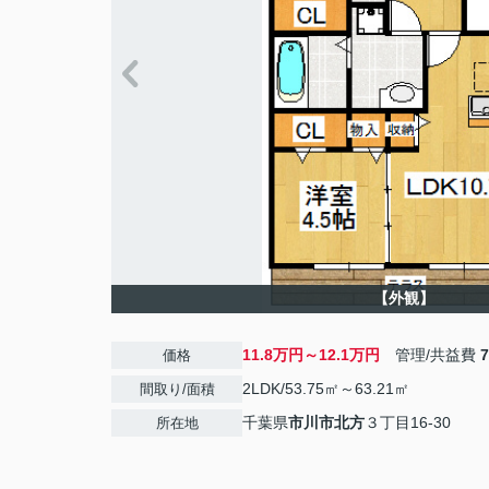
【外観】
11.8万円～12.1万円
管理/共益費
価格
2LDK/53.75㎡～63.21㎡
間取り/面積
千葉県
市川市
北方
３丁目16-30
所在地