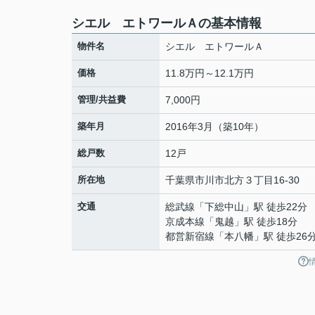
シエル エトワールＡの基本情報
物件名
シエル エトワールＡ
価格
11.8万円～12.1万円
管理/共益費
7,000円
築年月
2016年3月（築10年）
総戸数
12戸
所在地
千葉県
市川市
北方
３丁目16-30
交通
総武線
「
下総中山
」駅 徒歩22分
京成本線
「
鬼越
」駅 徒歩18分
都営新宿線
「
本八幡
」駅 徒歩26