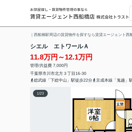
｜西船橋駅周辺の賃貸物件を探すなら賃貸エージェント西
シエル エトワールＡ
11.8万円～12.1万円
管理/共益費 7,000円
千葉県
市川市
北方
３丁目16-30
総武線「下総中山」駅徒歩22分
京成本線「鬼越」駅
1
/
23