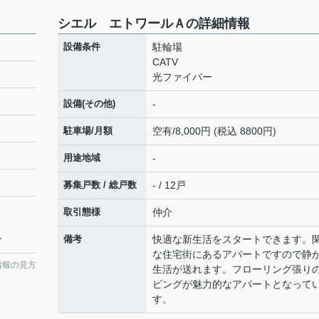
シエル エトワールＡの詳細情報
設備条件
駐輪場
CATV
光ファイバー
設備(その他)
-
駐車場/月額
空有/8,000円 (税込 8800円)
用途地域
-
募集戸数 / 総戸数
- / 12戸
取引態様
仲介
分
備考
快適な新生活をスタートできます。
な住宅街にあるアパートですので静
情報の見方
生活が送れます。フローリング張り
ビングが魅力的なアパートとなって
す。