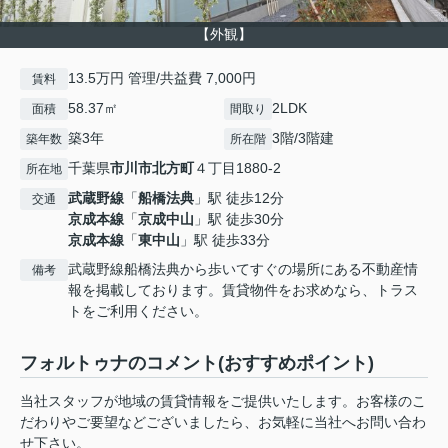
【外観】
13.5万円 管理/共益費 7,000円
賃料
58.37㎡
2LDK
面積
間取り
築3年
3階/3階建
築年数
所在階
千葉県
市川市
北方町
４丁目1880-2
所在地
武蔵野線
「
船橋法典
」駅 徒歩12分
交通
京成本線
「
京成中山
」駅 徒歩30分
京成本線
「
東中山
」駅 徒歩33分
武蔵野線船橋法典から歩いてすぐの場所にある不動産情
備考
報を掲載しております。賃貸物件をお求めなら、トラス
トをご利用ください。
フォルトゥナのコメント(おすすめポイント)
当社スタッフが地域の賃貸情報をご提供いたします。お客様のこ
だわりやご要望などございましたら、お気軽に当社へお問い合わ
せ下さい。