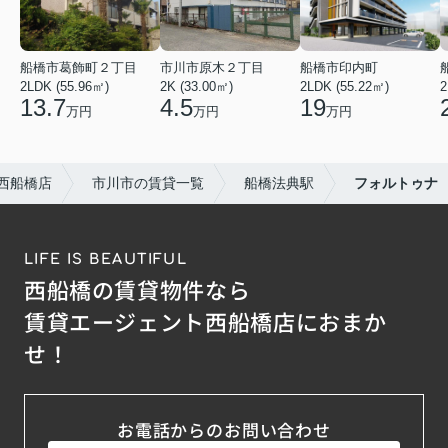
船橋市葛飾町２丁目
市川市原木２丁目
船橋市印内町
2LDK (55.96㎡)
2K (33.00㎡)
2LDK (55.22㎡)
2
13.7
4.5
19
万円
万円
万円
西船橋店
市川市の賃貸一覧
船橋法典駅
フォルトゥナ
LIFE IS BEAUTIFUL
西船橋の賃貸物件なら
賃貸エージェント西船橋店におまか
せ！
お電話からのお問い合わせ