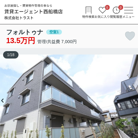
0
0
物件検索
お気に入り
閲覧履歴
メニュー
フォルトゥナ
空室1
13.5万円
管理/共益費 7,000円
1
/
18