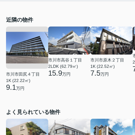
近隣の物件
市川市高谷１丁目
市川市原木２丁目
2
2LDK (62.79㎡)
1K (22.52㎡)
15.9
7.5
市川市田尻４丁目
万円
万円
1K (22.22㎡)
9.1
万円
よく見られている物件