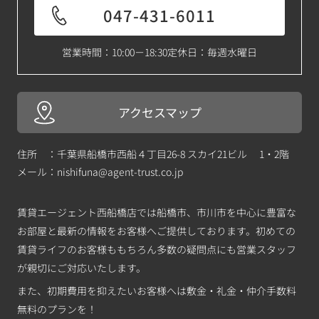
047-431-6011
営業時間：10:00－18:30
定休日：毎週水曜日
アクセスマップ
住所 ：千葉県船橋市西船４丁目26-8 スカイ21ビル 1・2階
メール：
nishifuna@agent-trust.co.jp
賃貸エージェント西船橋店では船橋市、市川市を中心に豊富な
お部屋と最新の情報をお客様へご提供しております。初めての
賃貸ライフのお客様ももちろん多数の疑問点にも営業スタッフ
が親切にご対応いたします。
また、初期費用を抑えたいお客様へは敷金・礼金・仲介手数料
無料のプランを！