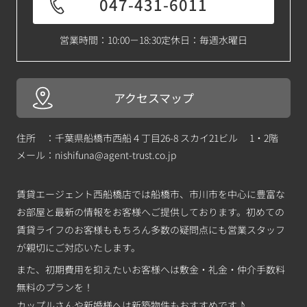
047-431-6011
営業時間：10:00－18:30
定休日：毎週水曜日
アクセスマップ
住所 ：千葉県船橋市西船４丁目26-8 スカイ21ビル 1・2階
メール：
nishifuna@agent-trust.co.jp
賃貸エージェント西船橋店では船橋市、市川市を中心に豊富な
お部屋と最新の情報をお客様へご提供しております。初めての
賃貸ライフのお客様ももちろん多数の疑問点にも営業スタッフ
が親切にご対応いたします。
また、初期費用を抑えたいお客様へは敷金・礼金・仲介手数料
無料のプランを！
カップルさんや新婚様へは新築物件もおすすめです♪