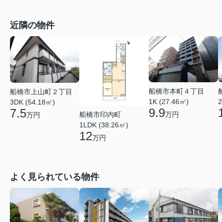
近隣の物件
船橋市本町４丁目
船橋市上山町２丁目
1K (27.46㎡)
2
3DK (54.18㎡)
9.9
7.5
船橋市印内町
万円
万円
1LDK (38.26㎡)
12
万円
よく見られている物件