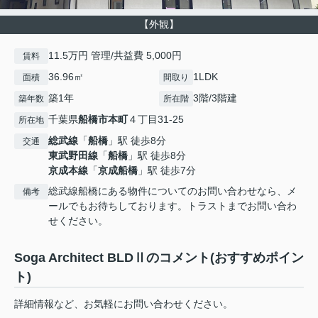
【外観】
11.5万円 管理/共益費 5,000円
賃料
36.96㎡
1LDK
面積
間取り
築1年
3階/3階建
築年数
所在階
千葉県
船橋市
本町
４丁目31-25
所在地
総武線
「
船橋
」駅 徒歩8分
交通
東武野田線
「
船橋
」駅 徒歩8分
京成本線
「
京成船橋
」駅 徒歩7分
総武線船橋にある物件についてのお問い合わせなら、メ
備考
ールでもお待ちしております。トラストまでお問い合わ
せください。
Soga Architect BLDⅡのコメント(おすすめポイン
ト)
詳細情報など、お気軽にお問い合わせください。