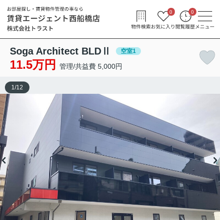
0
0
物件検索
お気に入り
閲覧履歴
メニュー
Soga Architect BLDⅡ
空室1
11.5万円
管理/共益費 5,000円
1
/
12