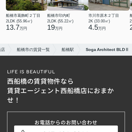
船橋市葛飾町２丁目
船橋市印内町
市川市原木２丁目
2LDK (55.96㎡)
2LDK (55.22㎡)
2K (33.00㎡)
2
13.7
19
4.5
万円
万円
万円
橋店
船橋市の賃貸一覧
船橋駅
Soga Architect BLDⅡ
LIFE IS BEAUTIFUL
西船橋の賃貸物件なら
賃貸エージェント西船橋店におまか
せ！
お電話からのお問い合わせ