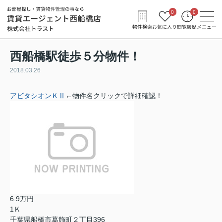
0
0
物件検索
お気に入り
閲覧履歴
メニュー
西船橋駅徒歩５分物件！
2018.03.26
アビタシオンＫⅡ
←物件名クリックで詳細確認！
6.9万円
1Ｋ
千葉県船橋市葛飾町２丁目396