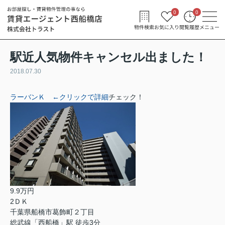
0
0
物件検索
お気に入り
閲覧履歴
メニュー
駅近人気物件キャンセル出ました！
2018.07.30
ラーバンＫ ←クリックで詳細
チェック！
9.9万円
2ＤＫ
千葉県船橋市葛飾町２丁目
総武線「西船橋」駅 徒歩3分