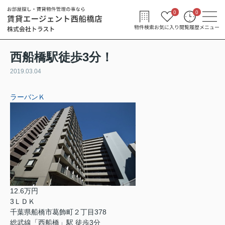
0
0
物件検索
お気に入り
閲覧履歴
メニュー
西船橋駅徒歩3分！
2019.03.04
ラーバンＫ
12.6万円
3ＬＤＫ
千葉県船橋市葛飾町２丁目378
総武線「西船橋」駅 徒歩3分