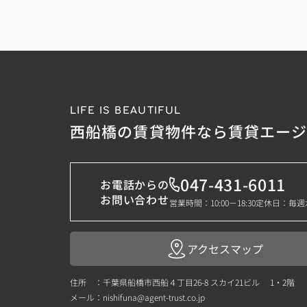
LIFE IS BEAUTIFUL
西船橋の賃貸物件なら賃貸エー
047-431-6011
お電話からの
お問い合わせ
営業時間：10:00－18:30
定休日：毎週
アクセスマップ
住所 ：千葉県船橋市西船４丁目26-8 スカイ21ビル 1・2階
メール：
nishifuna@agent-trust.co.jp