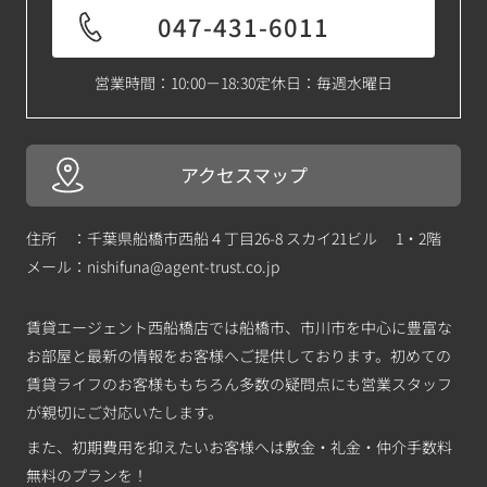
047-431-6011
営業時間：10:00－18:30
定休日：毎週水曜日
アクセスマップ
住所 ：千葉県船橋市西船４丁目26-8 スカイ21ビル 1・2階
メール：
nishifuna@agent-trust.co.jp
賃貸エージェント西船橋店では船橋市、市川市を中心に豊富な
お部屋と最新の情報をお客様へご提供しております。初めての
賃貸ライフのお客様ももちろん多数の疑問点にも営業スタッフ
が親切にご対応いたします。
また、初期費用を抑えたいお客様へは敷金・礼金・仲介手数料
無料のプランを！