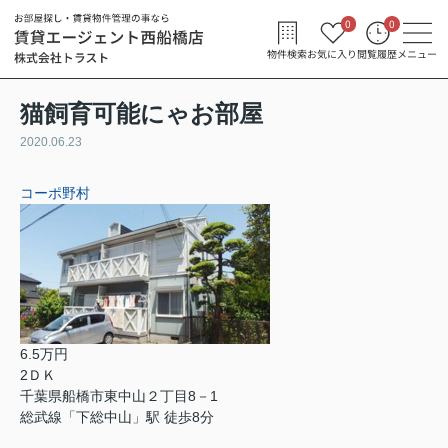
0
0
物件検索
お気に入り
閲覧履歴
メニュー
猫飼育可能にゃお部屋
2020.06.23
コーポ野村
6.5万円
2ＤＫ
千葉県船橋市東中山２丁目8－1
総武線「下総中山」駅 徒歩8分