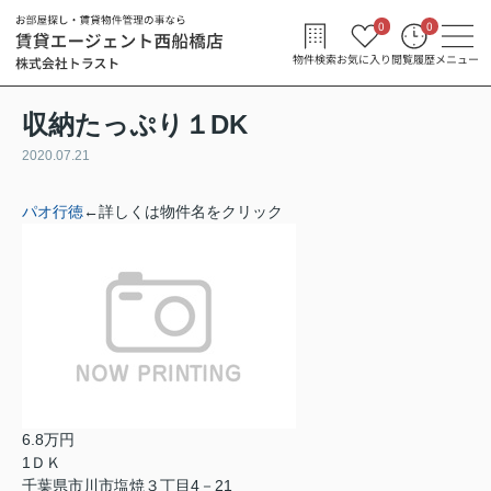
0
0
物件検索
お気に入り
閲覧履歴
メニュー
収納たっぷり１DK
2020.07.21
パオ行徳
←詳しくは物件名をクリック
6.8万円
1ＤＫ
千葉県市川市塩焼３丁目4－21