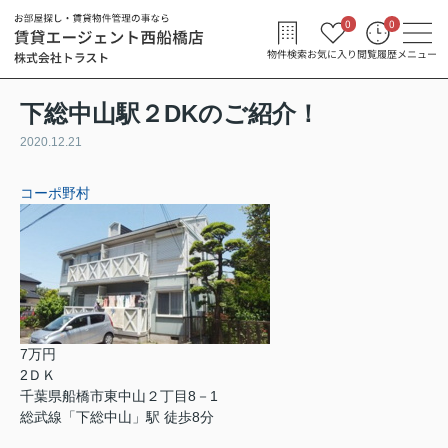
0
0
物件検索
お気に入り
閲覧履歴
メニュー
下総中山駅２DKのご紹介！
2020.12.21
コーポ野村
7万円
2ＤＫ
千葉県船橋市東中山２丁目8－1
総武線「下総中山」駅 徒歩8分