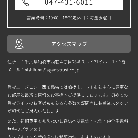
047-431-6011
営業時間：10:00－18:30
定休日：毎週水曜日
アクセスマップ
住所 ：千葉県船橋市西船４丁目26-8 スカイ21ビル 1・2階
メール：
nishifuna@agent-trust.co.jp
賃貸エージェント西船橋店では船橋市、市川市を中心に豊富な
お部屋と最新の情報をお客様へご提供しております。初めての
賃貸ライフのお客様ももちろん多数の疑問点にも営業スタッフ
が親切にご対応いたします。
また、初期費用を抑えたいお客様へは敷金・礼金・仲介手数料
無料のプランを！
カップルさんや新婚様へは新築物件もおすすめです♪