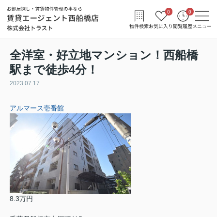
0
0
物件検索
お気に入り
閲覧履歴
メニュー
全洋室・好立地マンション！西船橋
駅まで徒歩4分！
2023.07.17
アルマース壱番館
8.3万円