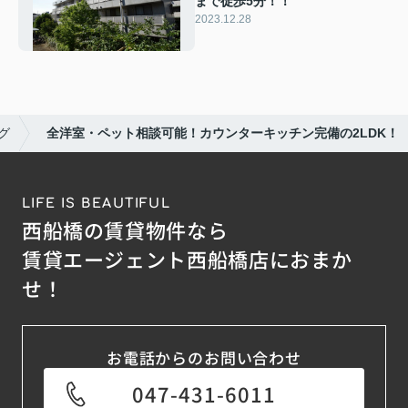
まで徒歩5分！！
2023.12.28
グ
全洋室・ペット相談可能！カウンターキッチン完備の2LDK！
LIFE IS BEAUTIFUL
西船橋の賃貸物件なら
賃貸エージェント西船橋店におまか
せ！
お電話からのお問い合わせ
047-431-6011