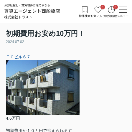
0
0
物件検索
お気に入り
閲覧履歴
メニュー
初期費用お安め10万円！
2024.07.02
ＴＯビル６７
4.6万円
初期費用が１０万円で抑えられます！