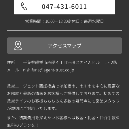
047-431-6011
営業時間：10:00－18:30
定休日：毎週水曜日
アクセスマップ
住所 ：千葉県船橋市西船４丁目26-8 スカイ21ビル 1・2階
メール：
nishifuna@agent-trust.co.jp
賃貸エージェント西船橋店では船橋市、市川市を中心に豊富な
お部屋と最新の情報をお客様へご提供しております。初めての
賃貸ライフのお客様ももちろん多数の疑問点にも営業スタッフ
が親切にご対応いたします。
また、初期費用を抑えたいお客様へは敷金・礼金・仲介手数料
無料のプランを！