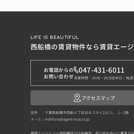
LIFE IS BEAUTIFUL
西船橋の賃貸物件なら賃貸エー
047-431-6011
お電話からの
お問い合わせ
営業時間：10:00－18:30
定休日：毎週
アクセスマップ
住所 ：千葉県船橋市西船４丁目26-8 スカイ21ビル 1・2階
メール：
nishifuna@agent-trust.co.jp
賃貸エージェント西船橋店では船橋市、市川市を中心に豊富な