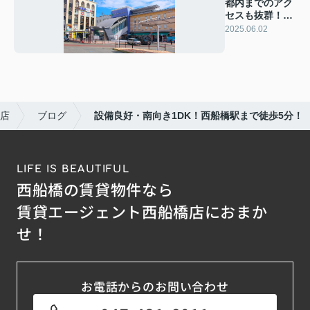
都内までのアク
セスも抜群！西
船橋の魅力をご
2025.06.02
紹介！
店
ブログ
設備良好・南向き1DK！西船橋駅まで徒歩5分！
LIFE IS BEAUTIFUL
西船橋の賃貸物件なら
賃貸エージェント西船橋店におまか
せ！
お電話からのお問い合わせ