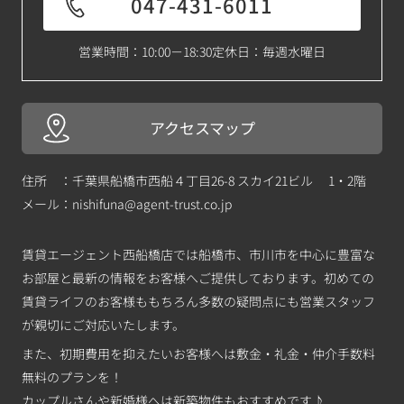
047-431-6011
営業時間：10:00－18:30
定休日：毎週水曜日
アクセスマップ
住所 ：千葉県船橋市西船４丁目26-8 スカイ21ビル 1・2階
メール：
nishifuna@agent-trust.co.jp
賃貸エージェント西船橋店では船橋市、市川市を中心に豊富な
お部屋と最新の情報をお客様へご提供しております。初めての
賃貸ライフのお客様ももちろん多数の疑問点にも営業スタッフ
が親切にご対応いたします。
また、初期費用を抑えたいお客様へは敷金・礼金・仲介手数料
無料のプランを！
カップルさんや新婚様へは新築物件もおすすめです♪